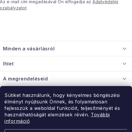
Az e-mail cím megadásával Ön elfogadja az
Adatvédelmi
szabályzatot
.
L
á
Minden a vásárlásról
b
l
Szállítás és fizetés
Ihlet
é
Információ a mellékletről
c
Rólunk
A megrendeléseid
Nagykereskedelmi együttműködés
Hogyan kell panaszkodni / visszaadni az árukat
Érintkezés
Sütiket használunk, hogy kényelmes böngészési
Érintkezés
élményt nyújtsunk Önnek, és folyamatosan
Hé-Pé: 9:00-15:00
fejlesszük a weboldal funkcióit, teljesítményét és
Rendelésem
használhatóságát elemzések révén.
További
uzlet@modernvasarlas.hu
információ
- egy szeretettel teli otthonért.
Itt vagyunk neked.