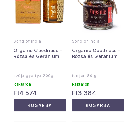
Song of India
Song of India
Organic Goodness -
Organic Goodness -
Rózsa és Geránium
Rózsa és Geránium
szója gyertya 200g
tömjén 80 g
Raktáron
Raktáron
Ft4 574
Ft3 384
KOSÁRBA
KOSÁRBA