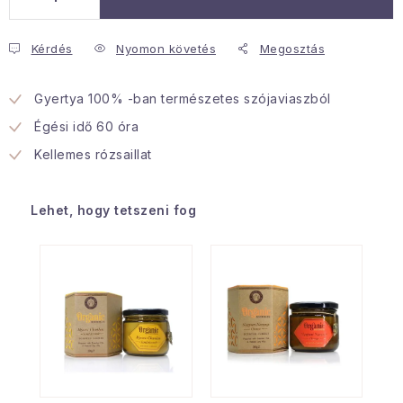
Januári akció
Kérdés
Nyomon követés
Megosztás
Veľkoobchodná spolupráca
Gyertya 100% -ban természetes szójaviaszból
A személyes adatok védelmének feltételei
Égési idő 60 óra
Hogyan kell panaszkodni / visszaadni az áruka
Kellemes rózsaillat
Kereskedelem feltételes
Információ a mellékletről
Érintkezés
Rólunk
Lehet, hogy tetszeni fog