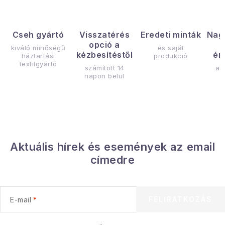
Cseh gyártó
Visszatérés
Eredeti minták
Nag
opció a
kiváló minőségű
és saját
kézbesítéstől
ér
háztartási
produkció
textilgyártó
számított 14
az
napon belül
Aktuális hírek és események az email
címedre
FELIRATKOZÁS
E-mail