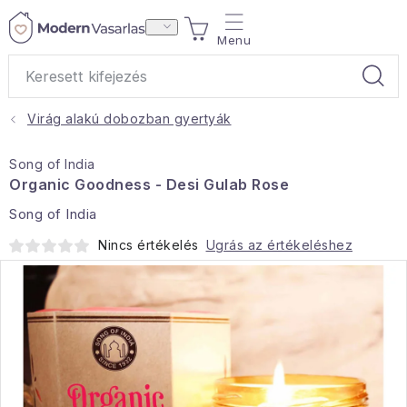
Ugrás
KOSÁR
a
fő
tartalomhoz
Virág alakú dobozban gyertyák
Ajándékok
Song of India
Otthoni illatok
Organic Goodness - Desi Gulab Rose
Song of India
Teák
Nincs értékelés
Ugrás az értékeléshez
Lakástextil
Háztartás
Hobbi és kert