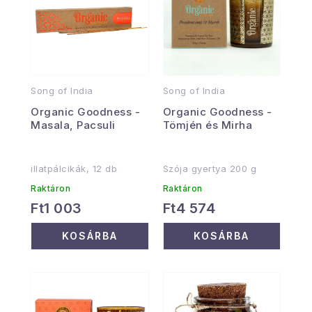
Song of India
Song of India
Organic Goodness -
Organic Goodness -
Masala, Pacsuli
Tömjén és Mirha
illatpálcikák, 12 db
Szója gyertya 200 g
Raktáron
Raktáron
Ft1 003
Ft4 574
KOSÁRBA
KOSÁRBA