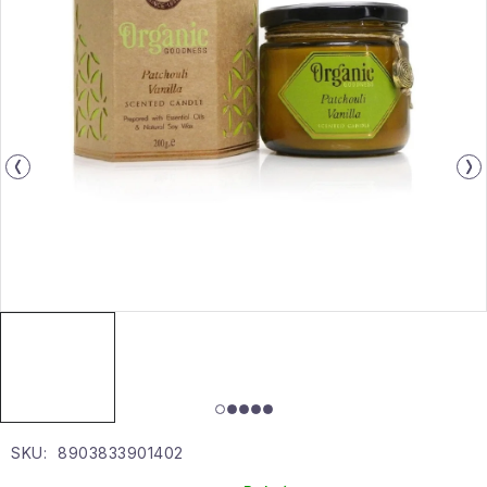
Gyűjtemény
Egészség és szépség
Sport és szabadban
Gyermekeknek
Sziasztok, hív a nyár.
Pohodából importálva - rendezés
Szezonális kategóriák
Fekete Péntek
SKU:
8903833901402
Karácsonyi esemény