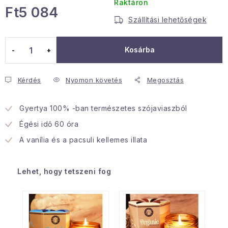
Raktáron
Ft5 084
Januári akció
Szállítási lehetőségek
Egységár:
Veľkoobchodná spolupráca
Kosárba
A személyes adatok védelmének feltételei
Hogyan kell panaszkodni / visszaadni az áruka
Kérdés
Nyomon követés
Megosztás
Kereskedelem feltételes
Információ a mellékletről
Érintkezés
Rólunk
Gyertya 100% -ban természetes szójaviaszból
Égési idő 60 óra
A vanília és a pacsuli kellemes illata
Lehet, hogy tetszeni fog