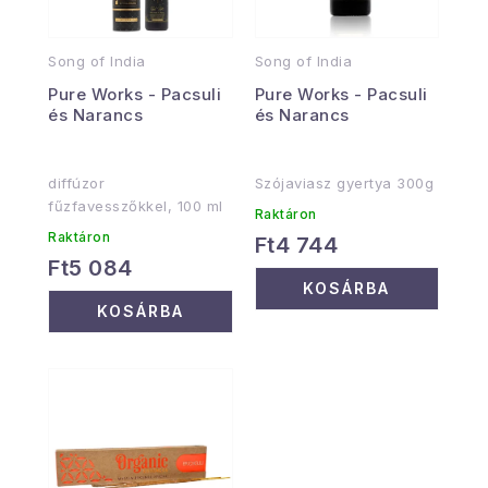
Song of India
Song of India
Pure Works - Pacsuli
Pure Works - Pacsuli
és Narancs
és Narancs
diffúzor
Szójaviasz gyertya 300g
fűzfavesszőkkel, 100 ml
Raktáron
Raktáron
Ft4 744
Ft5 084
KOSÁRBA
KOSÁRBA