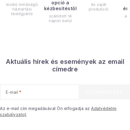
opció a
kiváló minőségű
és saját
kézbesítéstől
ér
háztartási
produkció
textilgyártó
számított 14
az
napon belül
Aktuális hírek és események az email
címedre
FELIRATKOZÁS
E-mail
Az e-mail cím megadásával Ön elfogadja az
Adatvédelmi
szabályzatot
.