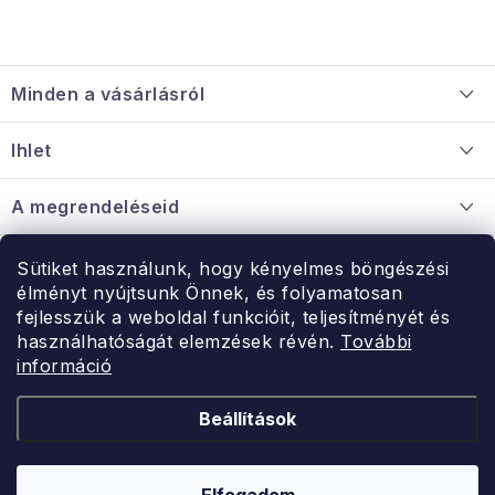
L
á
Minden a vásárlásról
b
l
Szállítás és fizetés
Ihlet
é
Információ a mellékletről
c
Rólunk
A megrendeléseid
Nagykereskedelmi együttműködés
Hogyan kell panaszkodni / visszaadni az árukat
Érintkezés
Sütiket használunk, hogy kényelmes böngészési
Érintkezés
élményt nyújtsunk Önnek, és folyamatosan
Hé-Pé: 9:00-15:00
fejlesszük a weboldal funkcióit, teljesítményét és
Rendelésem
használhatóságát elemzések révén.
További
uzlet@modernvasarlas.hu
információ
- egy szeretettel teli otthonért.
Itt vagyunk neked.
Beállítások
Kereskedelem feltételei
A személyes adatok védelmének feltételei