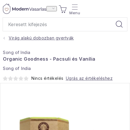
Ugrás
KOSÁR
a
fő
tartalomhoz
Virág alakú dobozban gyertyák
Ajándékok
Song of India
Otthoni illatok
Organic Goodness - Pacsuli és Vanília
Song of India
Teák
Nincs értékelés
Ugrás az értékeléshez
Lakástextil
Háztartás
Hobbi és kert