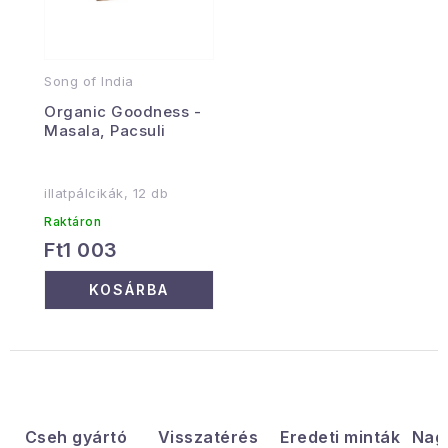
Song of India
Organic Goodness -
Masala, Pacsuli
illatpálcikák, 12 db
Raktáron
Ft1 003
KOSÁRBA
Cseh gyártó
Visszatérés
Eredeti minták
Nag