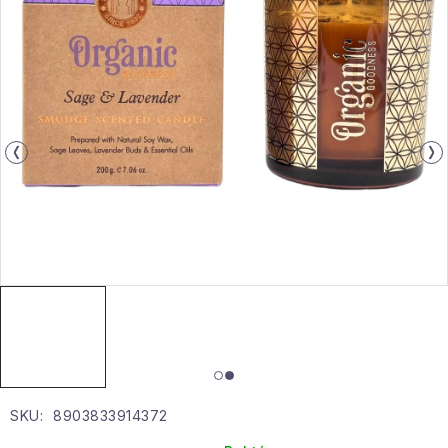
Gyűjtemény
Egészség és szépség
Sport és szabadban
Gyermekeknek
Sziasztok, hív a nyár.
Pohodából importálva - rendezés
Szezonális kategóriák
Fekete Péntek
SKU:
8903833914372
Karácsonyi esemény