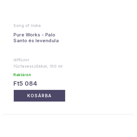
Song of India
Pure Works - Palo
Santo és levendula
diffúzor
fűzfavesszőkkel, 100 ml
Raktáron
Ft5 084
KOSÁRBA