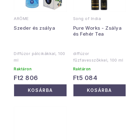
ARÔME
Song of India
Szeder és zsálya
Pure Works - Zsálya
és Fehér Tea
Diffúzor pálcikákkal, 100
diffúzor
ml
fűzfavesszőkkel, 100 ml
Raktáron
Raktáron
Ft2 806
Ft5 084
KOSÁRBA
KOSÁRBA