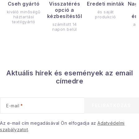
Cseh gyártó
Visszatérés
Eredeti minták
Nag
opció a
kiváló minőségű
és saját
kézbesítéstől
ér
háztartási
produkció
textilgyártó
számított 14
az
napon belül
Aktuális hírek és események az email
címedre
FELIRATKOZÁS
E-mail
Az e-mail cím megadásával Ön elfogadja az
Adatvédelmi
szabályzatot
.