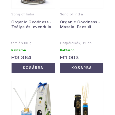
Song of India
Song of India
Organic Goodness -
Organic Goodness -
Zsálya és levendula
Masala, Pacsuli
tömjén 80 g
illatpálcikák, 12 db
Raktáron
Raktáron
Ft3 384
Ft1 003
KOSÁRBA
KOSÁRBA