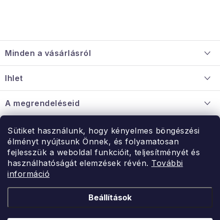
L
á
Minden a vásárlásról
b
l
Szállítás és fizetés
Ihlet
é
Információ a mellékletről
c
Rólunk
A megrendeléseid
Nagykereskedelmi együttműködés
Hogyan kell panaszkodni / visszaadni az árukat
Érintkezés
Sütiket használunk, hogy kényelmes böngészési
Érintkezés
élményt nyújtsunk Önnek, és folyamatosan
Hé-Pé: 9:00-15:00
fejlesszük a weboldal funkcióit, teljesítményét és
Rendelésem
használhatóságát elemzések révén.
További
uzlet@modernvasarlas.hu
információ
- egy szeretettel teli otthonért.
Itt vagyunk neked.
Beállítások
Kereskedelem feltételei
A személyes adatok védelmének feltételei