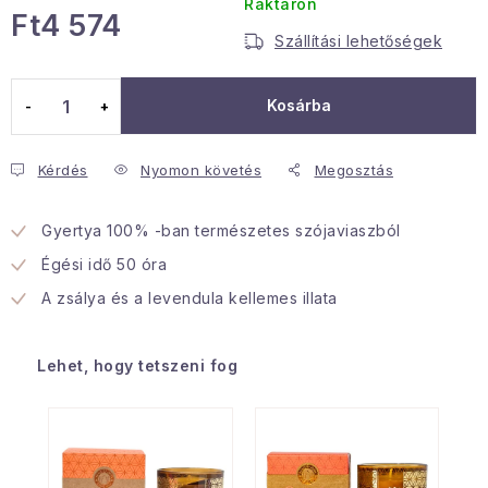
Raktáron
Ft4 574
Januári akció
Szállítási lehetőségek
Egységár:
Veľkoobchodná spolupráca
Kosárba
A személyes adatok védelmének feltételei
Hogyan kell panaszkodni / visszaadni az áruka
Kérdés
Nyomon követés
Megosztás
Kereskedelem feltételes
Információ a mellékletről
Érintkezés
Rólunk
Gyertya 100% -ban természetes szójaviaszból
Égési idő 50 óra
A zsálya és a levendula kellemes illata
Lehet, hogy tetszeni fog