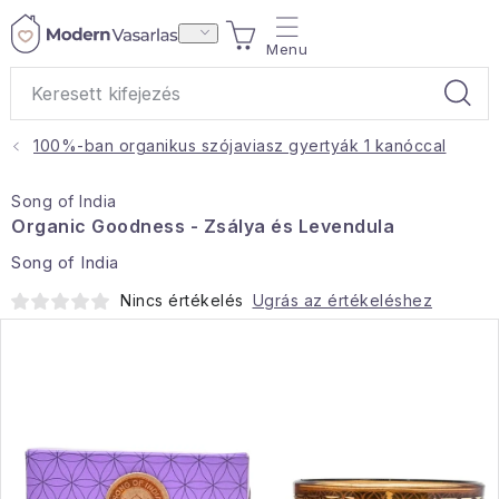
Ugrás
KOSÁR
a
fő
tartalomhoz
100%-ban organikus szójaviasz gyertyák 1 kanóccal
Ajándékok
Song of India
Otthoni illatok
Organic Goodness - Zsálya és Levendula
Song of India
Teák
Nincs értékelés
Ugrás az értékeléshez
Lakástextil
Háztartás
Hobbi és kert