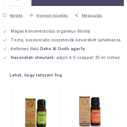
Januári akció
Kérdés
Nyomon követés
Megosztás
Veľkoobchodná spolupráca
Magas koncentrációjú organikus illóolaj
A személyes adatok védelmének feltételei
Tiszta, esszenciális összetevők keverékét tartalmazza
Hogyan kell panaszkodni / visszaadni az áruka
Kellemes illatú
Dehn Al Oudh agarfa
Kereskedelem feltételes
Információ a mellékletről
Használati útmutató:
adjon 4-5 cseppet 30 ml vízhez
Érintkezés
Rólunk
Lehet, hogy tetszeni fog