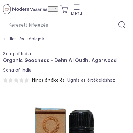
Ugrás
KOSÁR
a
fő
tartalomhoz
Illat- és illóolajok
Ajándékok
Song of India
Otthoni illatok
Organic Goodness - Dehn Al Oudh, Agarwood
Song of India
Teák
Nincs értékelés
Ugrás az értékeléshez
Lakástextil
Háztartás
Hobbi és kert