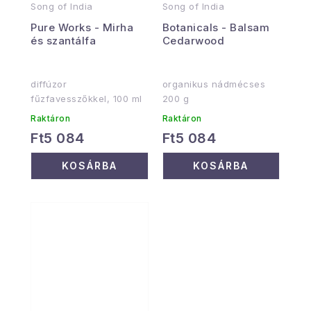
Song of India
Song of India
Pure Works - Mirha
Botanicals - Balsam
és szantálfa
Cedarwood
diffúzor
organikus nádmécses
fűzfavesszőkkel, 100 ml
200 g
Raktáron
Raktáron
Ft5 084
Ft5 084
KOSÁRBA
KOSÁRBA