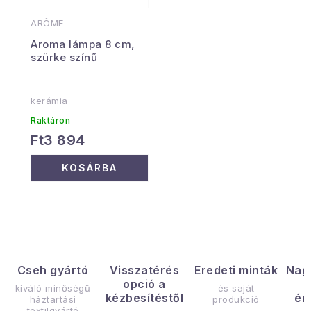
ARÔME
Aroma lámpa 8 cm,
szürke színű
kerámia
Raktáron
Ft3 894
KOSÁRBA
Cseh gyártó
Visszatérés
Eredeti minták
Nag
opció a
kiváló minőségű
és saját
kézbesítéstől
ér
háztartási
produkció
textilgyártó