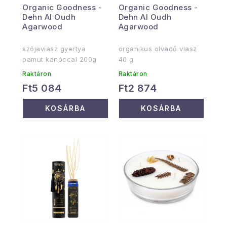
Organic Goodness -
Organic Goodness -
Dehn Al Oudh
Dehn Al Oudh
Agarwood
Agarwood
szójaviasz gyertya
organikus olvadó viasz
pamut kanóccal 200g
40 g
Raktáron
Raktáron
Ft5 084
Ft2 874
KOSÁRBA
KOSÁRBA