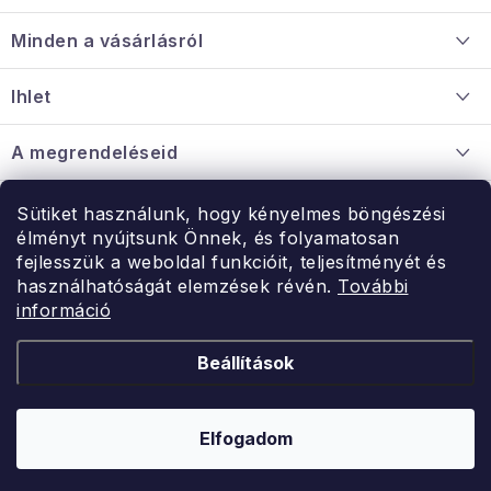
á
Minden a vásárlásról
b
l
Szállítás és fizetés
Ihlet
é
Információ a mellékletről
c
Rólunk
A megrendeléseid
Nagykereskedelmi együttműködés
Hogyan kell panaszkodni / visszaadni az árukat
Érintkezés
Sütiket használunk, hogy kényelmes böngészési
Érintkezés
élményt nyújtsunk Önnek, és folyamatosan
Hé-Pé: 9:00-15:00
fejlesszük a weboldal funkcióit, teljesítményét és
Rendelésem
használhatóságát elemzések révén.
További
uzlet@modernvasarlas.hu
információ
- egy szeretettel teli otthonért.
Itt vagyunk neked.
Beállítások
Kereskedelem feltételei
A személyes adatok védelmének feltételei
Elfogadom
Copyright 2026
ModernVasarlas.hu
. Minden jog fenntartva.
Shoptet készítette