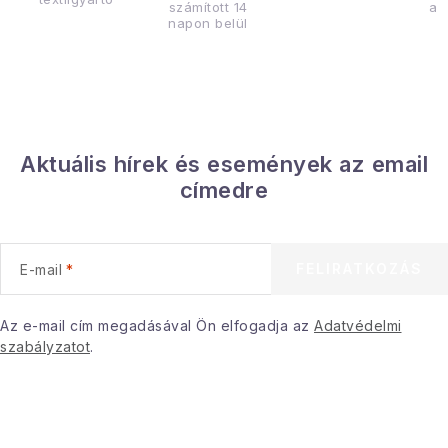
számított 14
az
napon belül
Aktuális hírek és események az email
címedre
FELIRATKOZÁS
E-mail
Az e-mail cím megadásával Ön elfogadja az
Adatvédelmi
szabályzatot
.
L