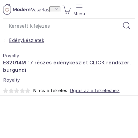
Ugrás
KOSÁR
a
fő
tartalomhoz
Edénykészletek
Ajándékok
Royalty
Otthoni illatok
ES2014M 17 részes edénykészlet CLICK rendszer,
burgundi
Teák
Royalty
Nincs értékelés
Ugrás az értékeléshez
Lakástextil
Háztartás
Hobbi és kert