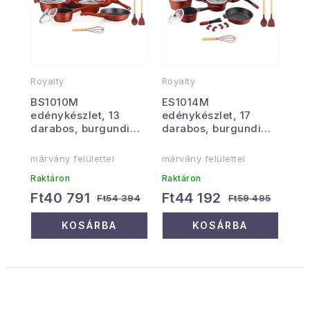
Royalty
Royalty
BS1010M
ES1014M
edénykészlet, 13
edénykészlet, 17
darabos, burgundi
darabos, burgundi
színű
színű
márvány felülettel
márvány felülettel
Raktáron
Raktáron
Ft40 791
Ft44 192
Ft54 394
Ft59 495
KOSÁRBA
KOSÁRBA