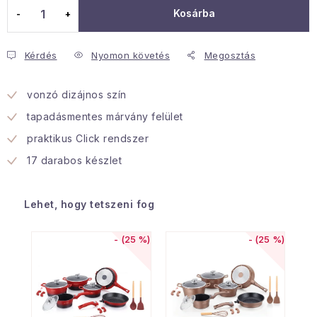
Kosárba
Januári akció
Kérdés
Nyomon követés
Megosztás
Veľkoobchodná spolupráca
A személyes adatok védelmének feltételei
vonzó dizájnos szín
Hogyan kell panaszkodni / visszaadni az áruka
tapadásmentes márvány felület
Kereskedelem feltételes
Információ a mellékletről
praktikus Click rendszer
Érintkezés
Rólunk
17 darabos készlet
Lehet, hogy tetszeni fog
(25 %)
(25 %)