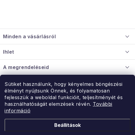
L
á
Minden a vásárlásról
b
l
Szállítás és fizetés
Ihlet
é
Információ a mellékletről
c
Rólunk
A megrendeléseid
Nagykereskedelmi együttműködés
Hogyan kell panaszkodni / visszaadni az árukat
Érintkezés
Sütiket használunk, hogy kényelmes böngészési
Érintkezés
élményt nyújtsunk Önnek, és folyamatosan
Hé-Pé: 9:00-15:00
fejlesszük a weboldal funkcióit, teljesítményét és
Rendelésem
használhatóságát elemzések révén.
További
uzlet@modernvasarlas.hu
információ
- egy szeretettel teli otthonért.
Itt vagyunk neked.
Beállítások
Kereskedelem feltételei
A személyes adatok védelmének feltételei