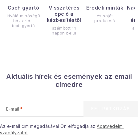
Cseh gyártó
Visszatérés
Eredeti minták
Nag
opció a
kiváló minőségű
és saját
kézbesítéstől
ér
háztartási
produkció
textilgyártó
számított 14
az
napon belül
Aktuális hírek és események az email
címedre
FELIRATKOZÁS
E-mail
Az e-mail cím megadásával Ön elfogadja az
Adatvédelmi
szabályzatot
.