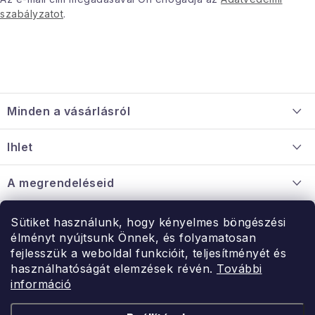
szabályzatot
.
L
á
Minden a vásárlásról
b
l
Szállítás és fizetés
Ihlet
é
Információ a mellékletről
c
Rólunk
A megrendeléseid
Nagykereskedelmi együttműködés
Hogyan kell panaszkodni / visszaadni az árukat
Érintkezés
Sütiket használunk, hogy kényelmes böngészési
Érintkezés
élményt nyújtsunk Önnek, és folyamatosan
Hé-Pé: 9:00-15:00
fejlesszük a weboldal funkcióit, teljesítményét és
Rendelésem
használhatóságát elemzések révén.
További
uzlet@modernvasarlas.hu
információ
- egy szeretettel teli otthonért.
Itt vagyunk neked.