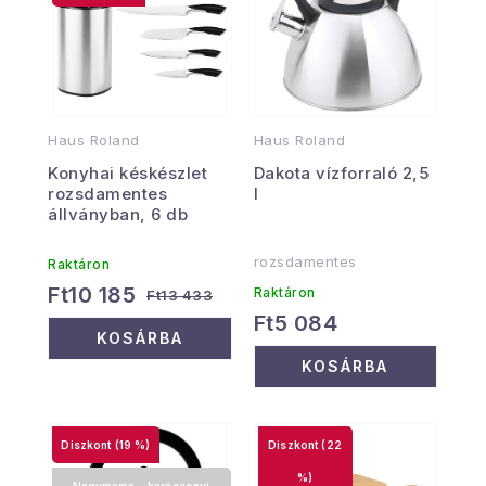
Haus Roland
Haus Roland
Konyhai késkészlet
Dakota vízforraló 2,5
rozsdamentes
l
állványban, 6 db
rozsdamentes
Raktáron
Ft10 185
Raktáron
Ft13 433
Ft5 084
KOSÁRBA
KOSÁRBA
(19 %)
(22
%)