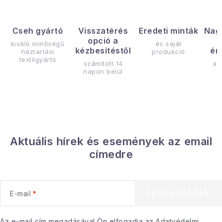
Cseh gyártó
Visszatérés
Eredeti minták
Nag
opció a
kiváló minőségű
és saját
kézbesítéstől
ér
háztartási
produkció
textilgyártó
számított 14
az
napon belül
Aktuális hírek és események az email
címedre
FELIRATKOZÁS
E-mail
Az e-mail cím megadásával Ön elfogadja az
Adatvédelmi