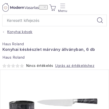
Ugrás
KOSÁR
a
fő
tartalomhoz
Konyhai kések
Ajándékok
Haus Roland
Otthoni illatok
Konyhai késkészlet márvány állványban, 6 db
Haus Roland
Teák
Nincs értékelés
Ugrás az értékeléshez
Lakástextil
Háztartás
Hobbi és kert