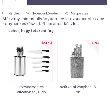
Januári akció
Kérdés
Nyomon követés
Megosztás
Márvány mintás állványban lévő rozsdamentes acél
Veľkoobchodná spolupráca
konyhai késkészlet. 6 darabos készlet.
A személyes adatok védelmének feltételei
Lehet, hogy tetszeni fog
Hogyan kell panaszkodni / visszaadni az áruka
(24 %)
(24 %)
Kereskedelem feltételes
Információ a mellékletről
Érintkezés
Rólunk
rozsdamentes
szürke állványban, 6
állványban, 6 db
db