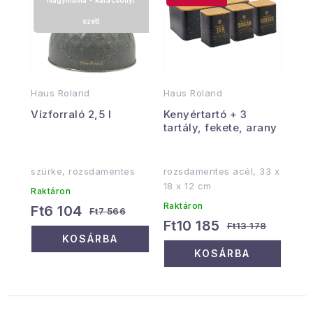
Nagymama - karácsonyi
szett
Haus Roland
Haus Roland
Vízforraló 2,5 l
Kenyértartó + 3
tartály, fekete, arany
szürke, rozsdamentes
rozsdamentes acél, 33 x
18 x 12 cm
Raktáron
Raktáron
Ft6 104
Ft7 566
Ft10 185
Ft13 178
KOSÁRBA
KOSÁRBA