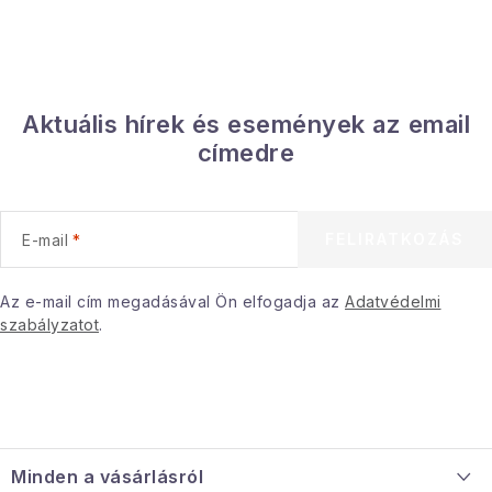
Aktuális hírek és események az email
címedre
FELIRATKOZÁS
E-mail
Az e-mail cím megadásával Ön elfogadja az
Adatvédelmi
szabályzatot
.
L
á
Minden a vásárlásról
b