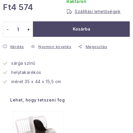
Raktáron
Ft4 574
Januári akció
Szállítási lehetőségek
Egységár:
Veľkoobchodná spolupráca
Kosárba
A személyes adatok védelmének feltételei
Hogyan kell panaszkodni / visszaadni az áruka
Kérdés
Nyomon követés
Megosztás
Kereskedelem feltételes
Információ a mellékletről
Érintkezés
Rólunk
sárga színű
helytakarékos
méret 35 x 44 x 15,5 cm
Lehet, hogy tetszeni fog