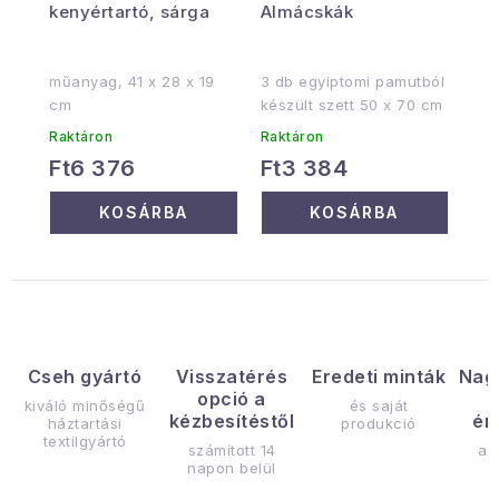
kenyértartó, sárga
Almácskák
műanyag, 41 x 28 x 19
3 db egyiptomi pamutból
cm
készült szett 50 x 70 cm
Raktáron
Raktáron
Ft6 376
Ft3 384
KOSÁRBA
KOSÁRBA
Cseh gyártó
Visszatérés
Eredeti minták
Nag
opció a
kiváló minőségű
és saját
kézbesítéstől
ér
háztartási
produkció
textilgyártó
számított 14
az
napon belül