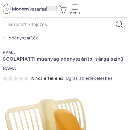
Ugrás
KOSÁR
a
fő
tartalomhoz
edényszárítók
Ajándékok
BAMA
Otthoni illatok
SCOLAPIATTI műanyag edényszárító, sárga színű
BAMA
Teák
Nincs értékelés
Ugrás az értékeléshez
Lakástextil
Háztartás
Hobbi és kert