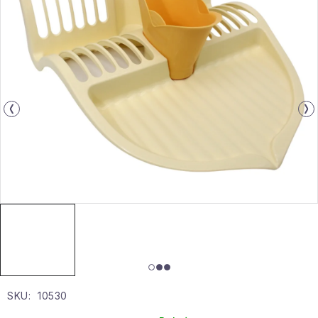
Gyűjtemény
Egészség és szépség
Sport és szabadban
Gyermekeknek
Sziasztok, hív a nyár.
Pohodából importálva - rendezés
Szezonális kategóriák
Fekete Péntek
SKU:
10530
Karácsonyi esemény