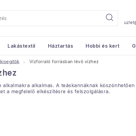
uzlet
Lakástextil
Háztartás
Hobbi és kert
G
kisegítők
Vízforraló forrásban lévő vízhez
ízhez
féle alkalmakra alkalmas. A teáskannáknak köszönhetőe
tet a megfelelő elkészítésre és felszolgálásra.