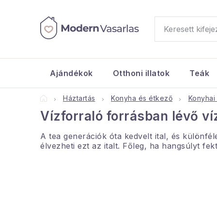
Ugrás
a
fő
tartalomhoz
Ajándékok
Otthoni illatok
Teák
Kezdőlap
Háztartás
Konyha és étkező
Konyhai 
Vízforraló forrásban lévő v
A tea generációk óta kedvelt ital, és külön
élvezheti ezt az italt. Főleg, ha hangsúlyt fek