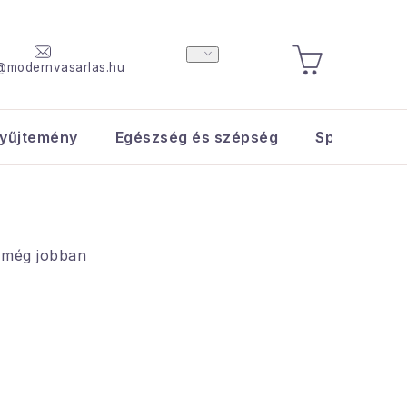
@modernvasarlas.hu
KOSÁR
yűjtemény
Egészség és szépség
Sport és s
n még jobban