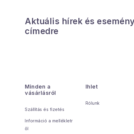
Aktuális hírek és esemény
címedre
L
á
Minden a
Ihlet
b
vásárlásról
l
Rólunk
Szállítás és fizetés
é
Információ a mellékletr
c
ől