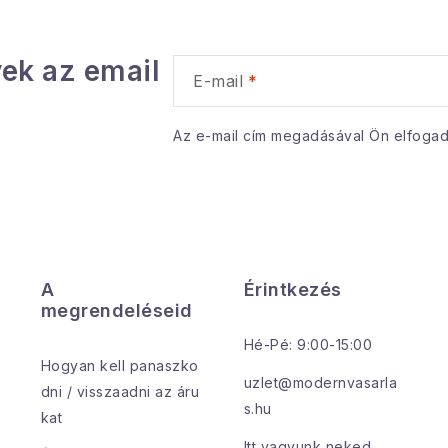
ek az email
E-mail
Az e-mail cím megadásával Ön elfoga
A
Érintkezés
megrendeléseid
Hé-Pé: 9:00-15:00
Hogyan kell panaszko
uzlet@modernvasarla
dni / visszaadni az áru
s.hu
kat
Itt vagyunk neked.