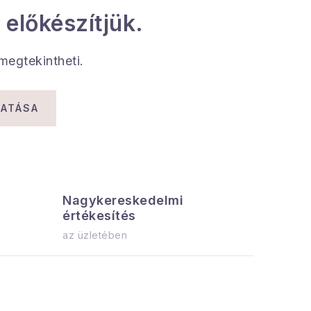
 előkészítjük.
 megtekintheti.
TATÁSA
Nagykereskedelmi
Az össz
értékesítés
azonnal el
az üzletében