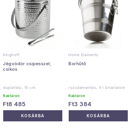
e
e
Gyűjtemény
k
k
l
r
Egészség és szépség
i
e
s
n
Sport és szabadban
t
d
Gyermekeknek
á
e
Kinghoff
Home Elements
j
z
Sziasztok, hív a nyár.
Jégvödör csipesszel,
Borhűtő
a
é
csíkos
s
Pohodából importálva - rendezés
e
duplafalú, 15 cm
rozsdamentes, 4 l űrtartalom
Szezonális kategóriák
Raktáron
Raktáron
Ft8 485
Ft3 384
Fekete Péntek
KOSÁRBA
KOSÁRBA
Karácsonyi esemény