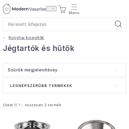
Ugrás
KOSÁR
a
fő
tartalomhoz
Konyhai kisegítők
Ajándékok
Jégtartók és hűtők
Otthoni illatok
Szűrők megjelenítésey
Teák
T
T
LEGNÉPSZERŰBB TERMÉKEK
Lakástextil
e
e
r
r
Háztartás
m
m
Oldal
1
/
1
- összesen
2
termék
é
é
Hobbi és kert
k
k