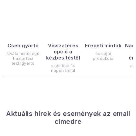
Januári akció
L
i
Veľkoobchodná spolupráca
s
A személyes adatok védelmének feltételei
t
a
Hogyan kell panaszkodni / visszaadni az áruka
Cseh gyártó
Visszatérés
Eredeti minták
Nag
opció a
i
kiváló minőségű
és saját
Kereskedelem feltételes
Információ a mellékletről
kézbesítéstől
ér
háztartási
produkció
r
textilgyártó
Érintkezés
Rólunk
számított 14
az
á
napon belül
n
y
í
t
á
Aktuális hírek és események az email
s
címedre
e
l