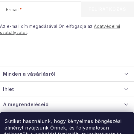
e
FELIRATKOZÁS
E-mail
m
e
i
Az e-mail cím megadásával Ön elfogadja az
Adatvédelmi
szabályzatot
.
L
á
Minden a vásárlásról
b
l
Szállítás és fizetés
Ihlet
é
Információ a mellékletről
c
Rólunk
A megrendeléseid
Nagykereskedelmi együttműködés
Hogyan kell panaszkodni / visszaadni az árukat
Érintkezés
Sütiket használunk, hogy kényelmes böngészési
Érintkezés
élményt nyújtsunk Önnek, és folyamatosan
Hé-Pé: 9:00-15:00