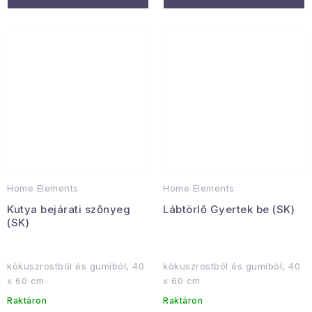
Home Elements
Home Elements
Kutya bejárati szőnyeg
Lábtörlő Gyertek be (SK)
(SK)
kókuszrostból és gumiból, 40
kókuszrostból és gumiból, 40
x 60 cm
x 60 cm
Raktáron
Raktáron