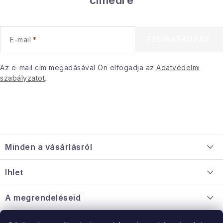
címedre
e
l
e
FELIRATKOZÁS
E-mail
m
e
i
Az e-mail cím megadásával Ön elfogadja az
Adatvédelmi
szabályzatot
.
L
á
Minden a vásárlásról
b
l
Szállítás és fizetés
Ihlet
é
Információ a mellékletről
c
Rólunk
A megrendeléseid
Nagykereskedelmi együttműködés
Hogyan kell panaszkodni / visszaadni az árukat