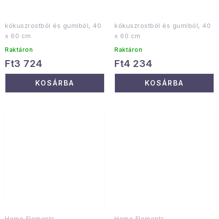
kókuszrostból és gumiból, 40
kókuszrostból és gumiból, 40
x 60 cm
x 60 cm
Raktáron
Raktáron
Ft3 724
Ft4 234
KOSÁRBA
KOSÁRBA
Home Elements
Home Elements