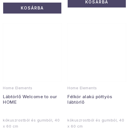
KOSÁRBA
KOSÁRBA
Home Elements
Home Elements
Lábtörlő Welcome to our
Félkör alakú pöttyös
HOME
lábtörlő
kókuszrostból és gumiból, 40
kókuszrostból és gumiból, 40
x 60 cm
x 60 cm