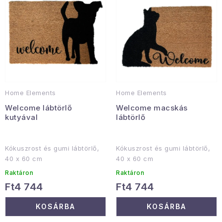
e
e
Gyűjtemény
k
k
l
r
Egészség és szépség
i
e
s
n
Sport és szabadban
t
d
Gyermekeknek
á
e
Home Elements
Home Elements
j
z
Sziasztok, hív a nyár.
Welcome lábtörlő
Welcome macskás
a
é
kutyával
lábtörlő
s
Pohodából importálva - rendezés
e
Kókuszrost és gumi lábtörlő,
Kókuszrost és gumi lábtörlő,
Szezonális kategóriák
40 x 60 cm
40 x 60 cm
Raktáron
Raktáron
Fekete Péntek
Ft4 744
Ft4 744
KOSÁRBA
KOSÁRBA
Karácsonyi esemény