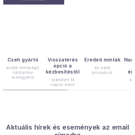
L
i
s
t
a
Cseh gyártó
Visszatérés
Eredeti minták
Nag
opció a
i
kiváló minőségű
és saját
kézbesítéstől
ér
háztartási
produkció
r
textilgyártó
számított 14
az
á
napon belül
n
y
í
t
á
Aktuális hírek és események az email
s