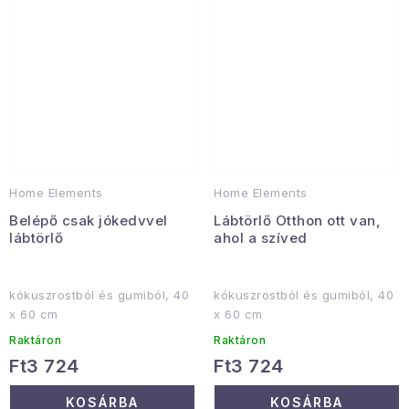
Home Elements
Home Elements
Belépő csak jókedvvel
Lábtörlő Otthon ott van,
lábtörlő
ahol a szíved
kókuszrostból és gumiból, 40
kókuszrostból és gumiból, 40
x 60 cm
x 60 cm
Raktáron
Raktáron
Ft3 724
Ft3 724
KOSÁRBA
KOSÁRBA