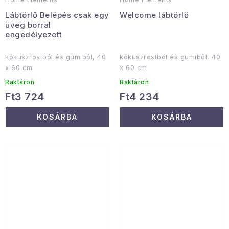
Lábtörlő Belépés csak egy
Welcome lábtörlő
üveg borral
engedélyezett
kókuszrostból és gumiból, 40
kókuszrostból és gumiból, 40
x 60 cm
x 60 cm
Raktáron
Raktáron
Ft3 724
Ft4 234
KOSÁRBA
KOSÁRBA