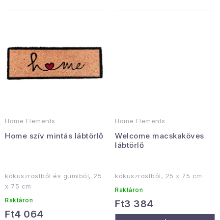
Januári akció
Veľkoobchodná spolupráca
A személyes adatok védelmének feltételei
Hogyan kell panaszkodni / visszaadni az áruka
Kereskedelem feltételes
Információ a mellékletről
Érintkezés
Rólunk
Home Elements
Home Elements
Home szív mintás lábtörlő
Welcome macskaköves
lábtörlő
kókuszrostból és gumiból, 25
kókuszrostból, 25 x 75 cm
x 75 cm
Raktáron
Raktáron
Ft3 384
Ft4 064