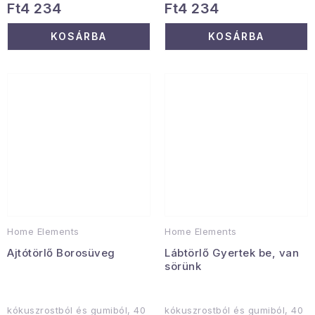
Ft4 234
Ft4 234
KOSÁRBA
KOSÁRBA
Home Elements
Home Elements
Ajtótörlő Borosüveg
Lábtörlő Gyertek be, van
sörünk
kókuszrostból és gumiból, 40
kókuszrostból és gumiból, 40