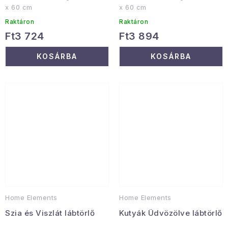
x 60 cm
x 60 cm
Raktáron
Raktáron
Ft3 724
Ft3 894
KOSÁRBA
KOSÁRBA
Home Elements
Home Elements
Szia és Viszlát lábtörlő
Kutyák Üdvözölve lábtörlő