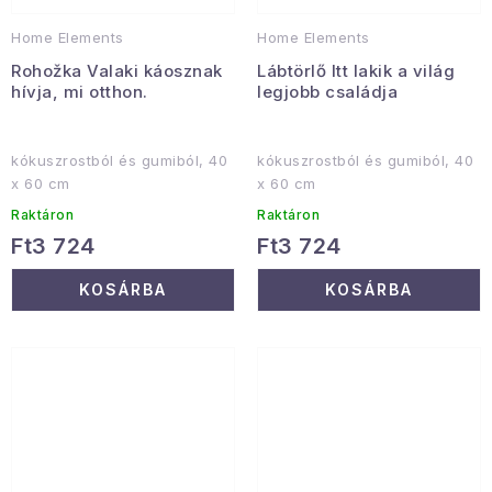
Home Elements
Home Elements
Rohožka Valaki káosznak
Lábtörlő Itt lakik a világ
hívja, mi otthon.
legjobb családja
kókuszrostból és gumiból, 40
kókuszrostból és gumiból, 40
x 60 cm
x 60 cm
Raktáron
Raktáron
Ft3 724
Ft3 724
KOSÁRBA
KOSÁRBA