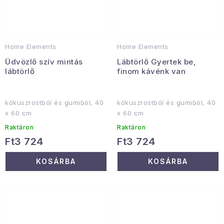
Home Elements
Home Elements
Üdvözlő szív mintás
Lábtörlő Gyertek be,
lábtörlő
finom kávénk van
kókuszrostból és gumiból, 40
kókuszrostból és gumiból, 40
x 60 cm
x 60 cm
Raktáron
Raktáron
Ft3 724
Ft3 724
KOSÁRBA
KOSÁRBA