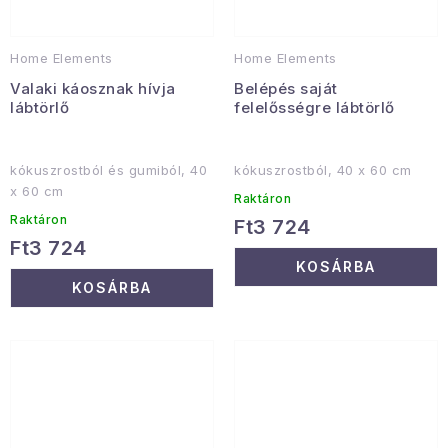
Home Elements
Home Elements
Valaki káosznak hívja
Belépés saját
lábtörlő
felelősségre lábtörlő
kókuszrostból és gumiból, 40
kókuszrostból, 40 x 60 cm
x 60 cm
Raktáron
Raktáron
Ft3 724
Ft3 724
KOSÁRBA
KOSÁRBA