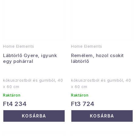
Home Elements
Home Elements
Lábtörlő Gyere, igyunk
Remélem, hozol csokit
egy pohárral
lábtörlő
kókuszrostból és gumiból, 40
kókuszrostból és gumiból, 40
x 60 cm
x 60 cm
Raktáron
Raktáron
Ft4 234
Ft3 724
KOSÁRBA
KOSÁRBA