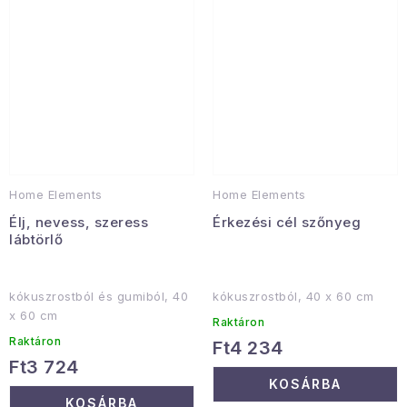
Home Elements
Home Elements
Élj, nevess, szeress
Érkezési cél szőnyeg
lábtörlő
kókuszrostból és gumiból, 40
kókuszrostból, 40 x 60 cm
x 60 cm
Raktáron
Raktáron
Ft4 234
Ft3 724
KOSÁRBA
KOSÁRBA