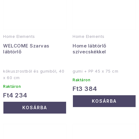
Home Elements
Home Elements
WELCOME Szarvas
Home lábtörlő
lábtörlő
szívecskékkel
kókuszrostból és gumiból, 40
gumi + PP 45 x 75 cm
x 60 cm
Raktáron
Raktáron
Ft3 384
Ft4 234
KOSÁRBA
KOSÁRBA