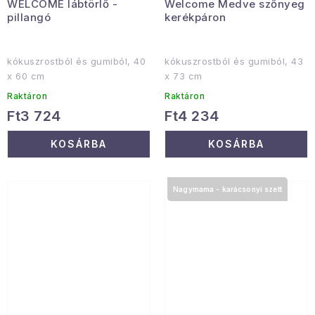
WELCOME lábtörlő -
Welcome Medve szőnyeg
pillangó
kerékpáron
kókuszrostból és gumiból, 40
kókuszrostból és gumiból, 43
x 60 cm
x 73 cm
Raktáron
Raktáron
Ft3 724
Ft4 234
KOSÁRBA
KOSÁRBA
Nagymama - karácsonyi szett