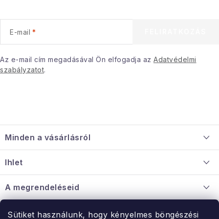
FELIRATKOZÁS
E-mail
Az e-mail cím megadásával Ön elfogadja az
Adatvédelmi
szabályzatot
.
L
á
Minden a vásárlásról
b
l
Szállítás és fizetés
Ihlet
é
Információ a mellékletről
c
Rólunk
A megrendeléseid
Nagykereskedelmi együttműködés
Hogyan kell panaszkodni / visszaadni az árukat
Érintkezés
Sütiket használunk, hogy kényelmes böngészési