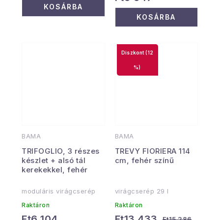
KOSÁRBA
KOSÁRBA
(12
%)
BAMA
BAMA
TRIFOGLIO, 3 részes
TREVY FIORIERA 114
készlet + alsó tál
cm, fehér színű
kerekekkel, fehér
moduláris virágcserép
virágcserép 29 l
Raktáron
Raktáron
Ft6 104
Ft13 433
Ft15 286