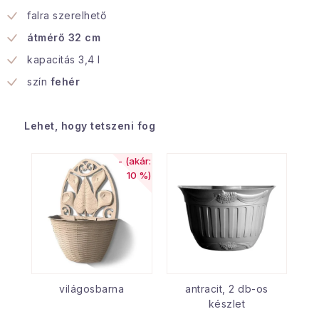
falra szerelhető
átmérő 32 cm
kapacitás 3,4 l
szín
fehér
Lehet, hogy tetszeni fog
(akár:
10 %)
világosbarna
antracit, 2 db-os
készlet