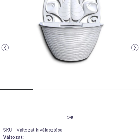
Gyűjtemény
Egészség és szépség
Sport és szabadban
Gyermekeknek
Sziasztok, hív a nyár.
Pohodából importálva - rendezés
Szezonális kategóriák
Fekete Péntek
SKU:
Változat kiválasztása
Karácsonyi esemény
Változat: