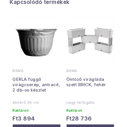
Kapcsolódó termékek
BAMA
BAMA
GERLA függő
Öntöző virágláda
virágcserép, antracit,
szett BRICK, fehér
2 db-os készlet
átmérő 26 cm
nagy térfogatú
Raktáron
Raktáron
Ft3 894
Ft28 736