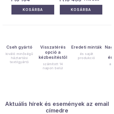
KOSÁRBA
KOSÁRBA
Cseh gyártó
Visszatérés
Eredeti minták
Nag
opció a
kiváló minőségű
és saját
kézbesítéstől
ér
háztartási
produkció
textilgyártó
számított 14
az
napon belül
Aktuális hírek és események az email
címedre