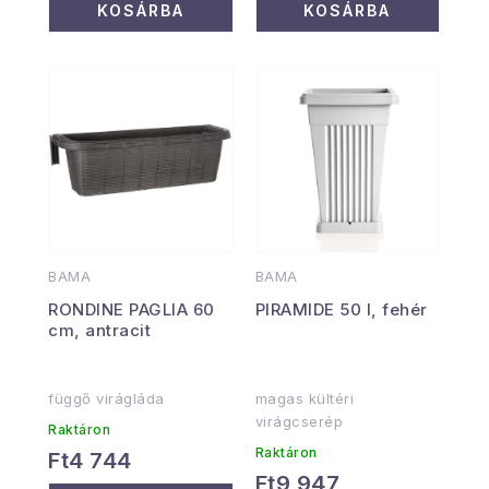
KOSÁRBA
KOSÁRBA
BAMA
BAMA
RONDINE PAGLIA 60
PIRAMIDE 50 l, fehér
cm, antracit
függő virágláda
magas kültéri
virágcserép
Raktáron
Raktáron
Ft4 744
Ft9 947