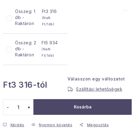
Januári akció
Összeg: 1
Ft3 316
db -
(NaN
Raktáron
Ft/1db)
Veľkoobchodná spolupráca
A személyes adatok védelmének feltételei
Összeg: 2
Ft5 934
Hogyan kell panaszkodni / visszaadni az áruka
db -
(NaN
Kereskedelem feltételes
Információ a mellékletről
Raktáron
Ft/1db)
Érintkezés
Rólunk
Válasszon egy változatot
Ft3 316
-tól
Szállítási lehetőségek
Egységár:
Kosárba
Kérdés
Nyomon követés
Megosztás