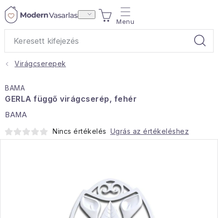
Ugrás
KOSÁR
a
fő
tartalomhoz
Virágcserepek
Ajándékok
BAMA
Otthoni illatok
GERLA függő virágcserép, fehér
BAMA
Teák
Nincs értékelés
Ugrás az értékeléshez
Lakástextil
Háztartás
Hobbi és kert