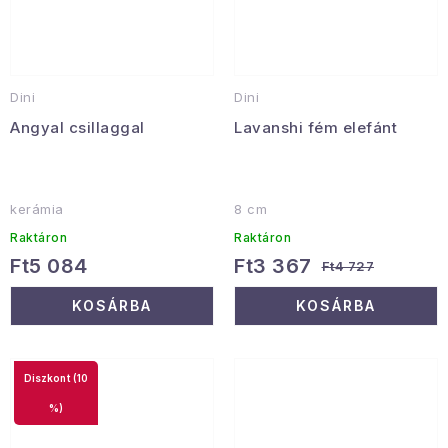
Dini
Dini
Angyal csillaggal
Lavanshi fém elefánt
kerámia
8 cm
Raktáron
Raktáron
Ft5 084
Ft3 367
Ft4 727
KOSÁRBA
KOSÁRBA
(10
%)