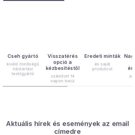
L
i
s
t
a
Cseh gyártó
Visszatérés
Eredeti minták
Nag
opció a
i
kiváló minőségű
és saját
kézbesítéstől
ér
háztartási
produkció
r
textilgyártó
számított 14
az
á
napon belül
n
y
í
t
á
Aktuális hírek és események az email
s
címedre
e