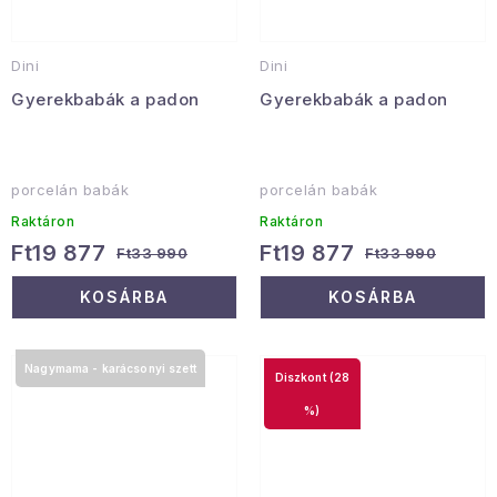
Dini
Dini
Gyerekbabák a padon
Gyerekbabák a padon
porcelán babák
porcelán babák
Raktáron
Raktáron
Ft19 877
Ft19 877
Ft33 990
Ft33 990
KOSÁRBA
KOSÁRBA
Nagymama - karácsonyi szett
(28
%)