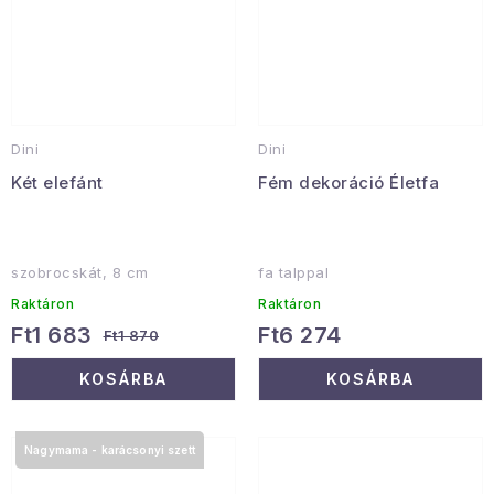
Dini
Dini
Két elefánt
Fém dekoráció Életfa
szobrocskát, 8 cm
fa talppal
Raktáron
Raktáron
Ft1 683
Ft6 274
Ft1 870
KOSÁRBA
KOSÁRBA
Nagymama - karácsonyi szett