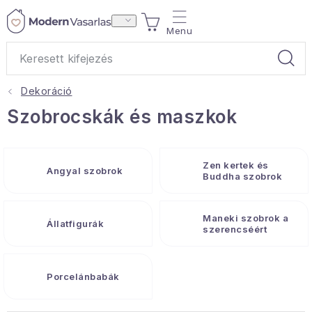
Ugrás
KOSÁR
a
fő
tartalomhoz
Dekoráció
Ajándékok
Szobrocskák és maszkok
Otthoni illatok
Zen kertek és
Angyal szobrok
Teák
Buddha szobrok
Lakástextil
Maneki szobrok a
Állatfigurák
szerencséért
Háztartás
Porcelánbabák
Hobbi és kert