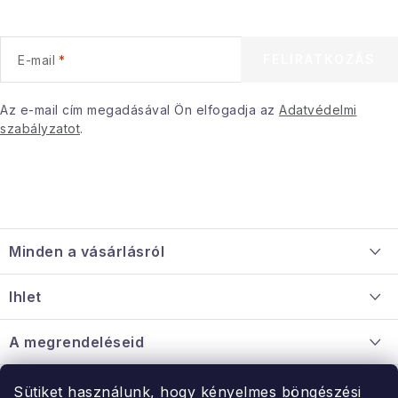
l
e
FELIRATKOZÁS
E-mail
m
e
i
Az e-mail cím megadásával Ön elfogadja az
Adatvédelmi
szabályzatot
.
L
á
Minden a vásárlásról
b
l
Szállítás és fizetés
Ihlet
é
Információ a mellékletről
c
Rólunk
A megrendeléseid
Nagykereskedelmi együttműködés
Hogyan kell panaszkodni / visszaadni az árukat
Érintkezés
Sütiket használunk, hogy kényelmes böngészési