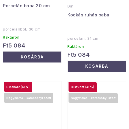
Porcelán baba 30 cm
Dini
Kockás ruhás baba
porcelánból, 30 cm
Raktáron
porcelán, 31 cm
Ft5 084
Raktáron
Ft5 084
KOSÁRBA
KOSÁRBA
(41 %)
(41 %)
Nagymama - karácsonyi szett
Nagymama - karácsonyi szett