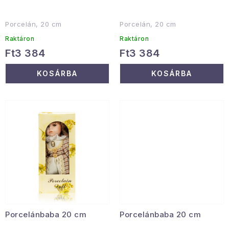
a
é
Januári akció
s
Porcelán, 20 cm
Porcelán, 20 cm
e
Raktáron
Raktáron
Veľkoobchodná spolupráca
Ft3 384
Ft3 384
A személyes adatok védelmének feltételei
KOSÁRBA
KOSÁRBA
Hogyan kell panaszkodni / visszaadni az áruka
Kereskedelem feltételes
Információ a mellékletről
Érintkezés
Rólunk
Porcelánbaba 20 cm
Porcelánbaba 20 cm