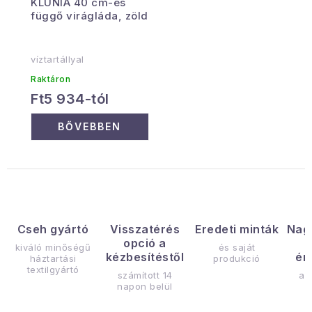
KLUNIA 40 cm-es
függő virágláda, zöld
víztartállyal
Raktáron
Ft5 934-tól
BŐVEBBEN
Cseh gyártó
Visszatérés
Eredeti minták
Nag
opció a
kiváló minőségű
és saját
kézbesítéstől
ér
háztartási
produkció
textilgyártó
számított 14
az
napon belül