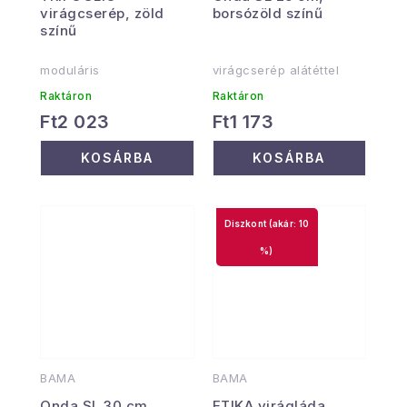
virágcserép, zöld
borsózöld színű
színű
moduláris
virágcserép alátéttel
Raktáron
Raktáron
Ft2 023
Ft1 173
KOSÁRBA
KOSÁRBA
(akár: 10
%)
BAMA
BAMA
Onda SL 30 cm,
ETIKA virágláda,