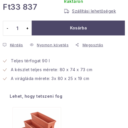
Raktáron
Ft33 837
Januári akció
Szállítási lehetőségek
Egységár:
Veľkoobchodná spolupráca
Kosárba
A személyes adatok védelmének feltételei
Hogyan kell panaszkodni / visszaadni az áruka
Kérdés
Nyomon követés
Megosztás
Kereskedelem feltételes
Információ a mellékletről
Érintkezés
Rólunk
Teljes térfogat 90 l
A készlet teljes mérete: 80 x 74 x 73 cm
A virágláda mérete: 3x 80 x 25 x 19 cm
Lehet, hogy tetszeni fog