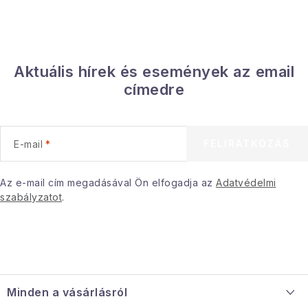
Aktuális hírek és események az email
címedre
FELIRATKOZÁS
E-mail
Az e-mail cím megadásával Ön elfogadja az
Adatvédelmi
szabályzatot
.
L
á
Minden a vásárlásról
b