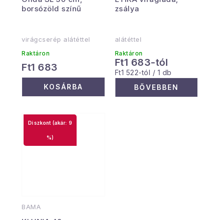
borsózöld színű
zsálya
virágcserép alátéttel
alátéttel
Raktáron
Raktáron
Ft1 683-tól
Ft1 683
Egységár:
Ft1 522-tól / 1 db
KOSÁRBA
BŐVEBBEN
(akár: 9
%)
BAMA