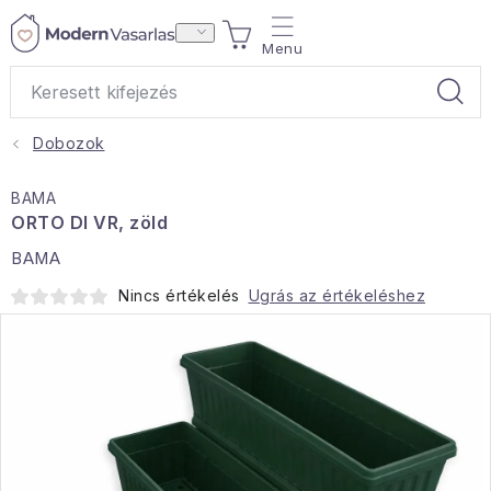
Ugrás
KOSÁR
a
fő
tartalomhoz
Dobozok
Ajándékok
BAMA
Otthoni illatok
ORTO DI VR, zöld
BAMA
Teák
Nincs értékelés
Ugrás az értékeléshez
Lakástextil
Háztartás
Hobbi és kert