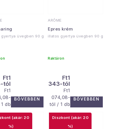
E
ARÔME
aring
Epres krém
os gyertya üvegben 90 g
illatos gyertya üvegben 90 g
ron
Raktáron
Ft1
Ft1
-tól
343-tól
Egységár:
Egységár:
Ft1
Ft1
4,08-
074,08-
BŐVEBBEN
BŐVEBBEN
/ 1 db
tól / 1 db
(akár: 20
(akár: 20
%)
%)