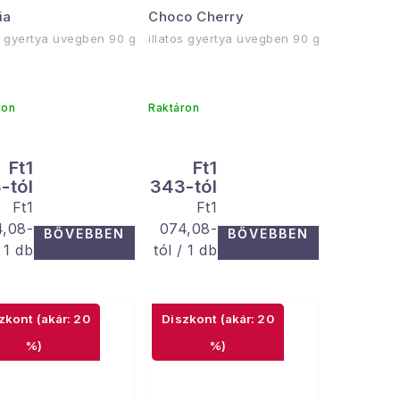
ia
Choco Cherry
os gyertya üvegben 90 g
illatos gyertya üvegben 90 g
ron
Raktáron
Ft1
Ft1
-tól
343-tól
Egységár:
Egységár:
Ft1
Ft1
4,08-
074,08-
BŐVEBBEN
BŐVEBBEN
/ 1 db
tól / 1 db
(akár: 20
(akár: 20
%)
%)