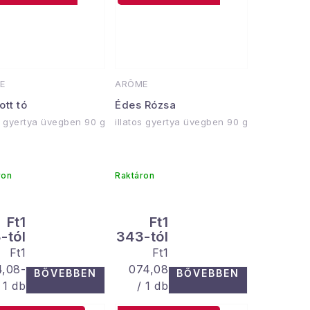
E
ARÔME
tt tó
Édes Rózsa
os gyertya üvegben 90 g
illatos gyertya üvegben 90 g
ron
Raktáron
Ft1
Ft1
-tól
343-tól
Egységár:
Egységár:
Ft1
Ft1
4,08-
074,08
BŐVEBBEN
BŐVEBBEN
/ 1 db
/ 1 db