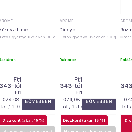
ARÔME
ARÔME
ARÔM
Kókusz-Lime
Dinnye
Rozm
illatos gyertya üvegben 90 g
illatos gyertya üvegben 90 g
illat
Raktáron
Raktáron
Raktá
Ft1
Ft1
343-tól
343-tól
343
Egységár:
Egységár:
Ft1
Ft1
074,08-
074,08-
07
BŐVEBBEN
BŐVEBBEN
tól / 1 db
tól / 1 db
tól 
(akár: 15 %)
(akár: 15 %)
Nagymama - karácsonyi
Nagymama - karácsonyi