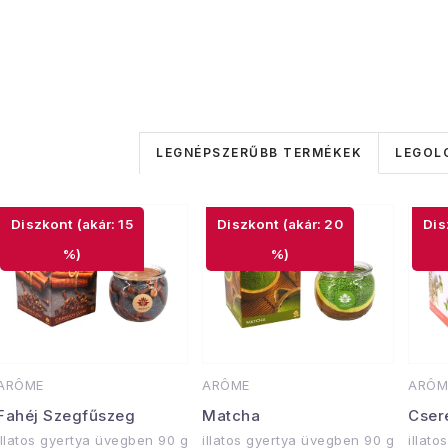
T
LEGNÉPSZERŰBB TERMÉKEK
LEGOL
e
T
r
(akár: 15
(akár: 20
e
m
%)
%)
r
é
m
k
é
e
ARÔME
ARÔME
ARÔM
k
k
Fahéj Szegfűszeg
Matcha
Cser
e
illatos gyertya üvegben 90 g
illatos gyertya üvegben 90 g
illat