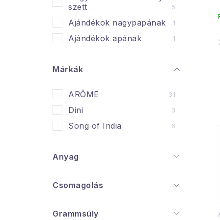
n
szett
5
e
Ajándékok nagypapának
1
l
l
Ajándékok apának
1
i
Márkák
ARÔME
31
Dini
3
j
Song of India
6
Anyag
Csomagolás
Grammsúly