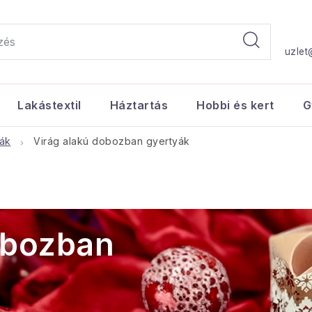
uzlet
Lakástextil
Háztartás
Hobbi és kert
G
yák
Virág alakú dobozban gyertyák
obozban