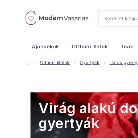
Ugrás
a
fő
tartalomhoz
Ajándékok
Otthoni illatok
Teák
Kezdőlap
Otthoni illatok
Gyertyák
Illatos gyert
Virág alakú d
gyertyák