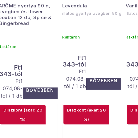
ARÔME gyertya 90 g,
Levendula
Vaníl
üvegben és flower
illatos gyertya üvegben 90 g
illat
boxban 12 db, Spice &
Gingerbread
Raktáron
Raktá
Raktáron
Ft1
343-tól
343
Ft1
Egységár:
Ft1
343-tól
074,08-
07
Egységár:
Ft1
BŐVEBBEN
tól / 1 db
tól 
074,08-
BŐVEBBEN
tól / 1 db
(akár: 20
(akár: 20
%)
%)