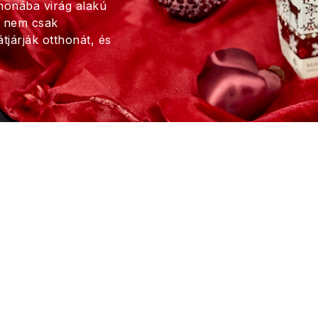
thonába virág alakú
k nem csak
tjárják otthonát, és