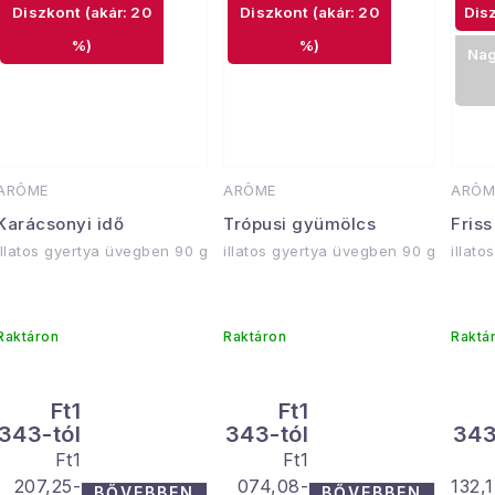
(akár: 20
(akár: 20
%)
%)
Nag
ARÔME
ARÔME
ARÔM
Karácsonyi idő
Trópusi gyümölcs
Fris
illatos gyertya üvegben 90 g
illatos gyertya üvegben 90 g
illat
Raktáron
Raktáron
Raktá
Ft1
Ft1
343-tól
343-tól
343
Egységár:
Egységár:
Ft1
Ft1
207,25-
074,08-
132,1
BŐVEBBEN
BŐVEBBEN