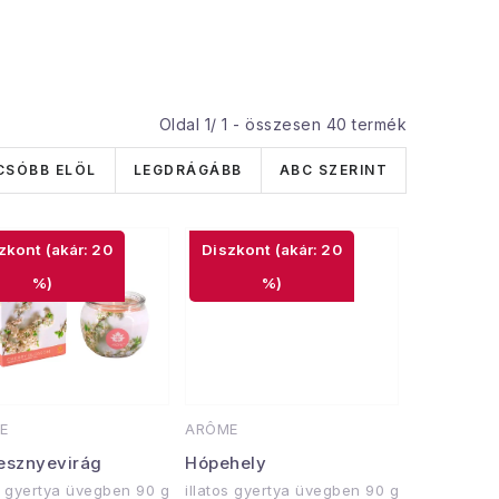
Oldal
1
/
1
- összesen
40
termék
CSÓBB ELÖL
LEGDRÁGÁBB
ABC SZERINT
(akár: 20
(akár: 20
%)
%)
E
ARÔME
esznyevirág
Hópehely
os gyertya üvegben 90 g
illatos gyertya üvegben 90 g