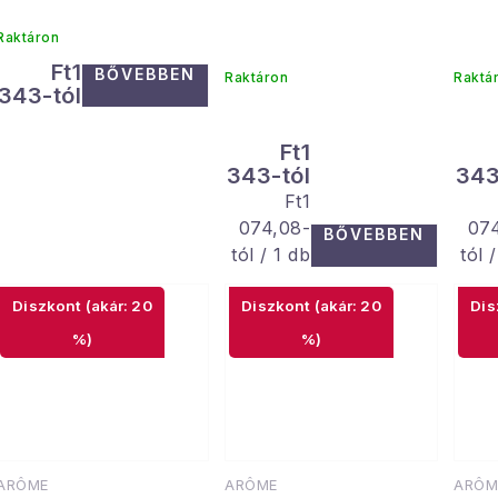
r
k
e
Raktáron
Ft1
BŐVEBBEN
n
Raktáron
Raktá
343-tól
d
Ft1
s
e
343-tól
343
t
Egységár:
Ft1
z
074,08-
07
BŐVEBBEN
á
é
tól / 1 db
tól 
s
(akár: 20
(akár: 20
a
e
%)
%)
ARÔME
ARÔME
ARÔM