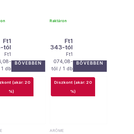
ron
Raktáron
Ft1
Ft1
-tól
343-tól
Egységár:
Egységár:
Ft1
Ft1
4,08-
074,08-
BŐVEBBEN
BŐVEBBEN
/ 1 db
tól / 1 db
(akár: 20
(akár: 20
%)
%)
E
ARÔME