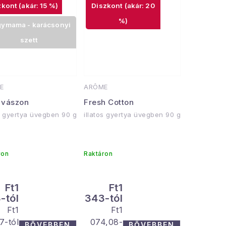
(akár: 15 %)
(akár: 20
%)
ymama - karácsonyi
szett
E
ARÔME
s vászon
Fresh Cotton
os gyertya üvegben 90 g
illatos gyertya üvegben 90 g
ron
Raktáron
Ft1
Ft1
-tól
343-tól
Egységár:
Egységár:
Ft1
Ft1
7-tól
074,08-
BŐVEBBEN
BŐVEBBEN