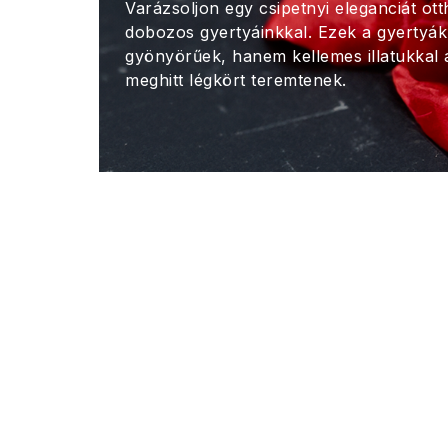
Varázsoljon egy csipetnyi eleganciát ot
dobozos gyertyáinkkal. Ezek a gyertyá
gyönyörűek, hanem kellemes illatukkal á
meghitt légkört teremtenek.