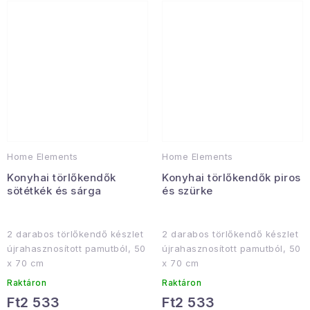
Home Elements
Home Elements
Konyhai törlőkendők
Konyhai törlőkendők piros
sötétkék és sárga
és szürke
2 darabos törlőkendő készlet
2 darabos törlőkendő készlet
újrahasznosított pamutból, 50
újrahasznosított pamutból, 50
x 70 cm
x 70 cm
Raktáron
Raktáron
Ft2 533
Ft2 533