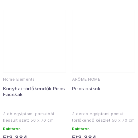
Home Elements
ARÔME HOME
Konyhai törlőkendők Piros
Piros csíkok
Fácskák
3 db egyiptomi pamutból
3 darab egyiptomi pamut
készült szett 50 x 70 cm
törlőkendő készlet 50 x 70 cm
Raktáron
Raktáron
Ft3 384
Ft3 384