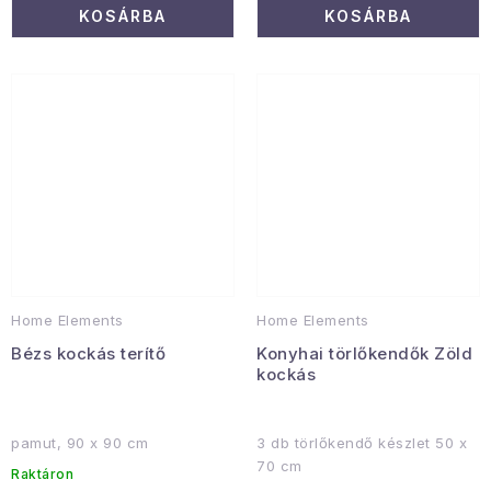
KOSÁRBA
KOSÁRBA
Home Elements
Home Elements
Bézs kockás terítő
Konyhai törlőkendők Zöld
kockás
pamut, 90 x 90 cm
3 db törlőkendő készlet 50 x
70 cm
Raktáron