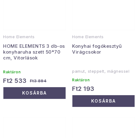
Home Elements
Home Elements
HOME ELEMENTS 3 db-os
Konyhai fogókesztyű
konyharuha szett 50*70
Virágcsokor
cm, Vitorlások
pamut, steppelt, mágnessel
Raktáron
Ft2 533
Raktáron
Ft3 894
Ft2 193
KOSÁRBA
KOSÁRBA