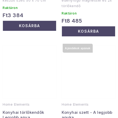
készült szett 50 x 70 cm
edényfogó mágnessel és 2x
törlőkendő
Raktáron
Raktáron
Ft3 384
Ft8 485
KOSÁRBA
KOSÁRBA
Ajándékok apának
Home Elements
Home Elements
Konyhai törlőkendők
Konyhai szett - A legjobb
Legjobb anya
apuka