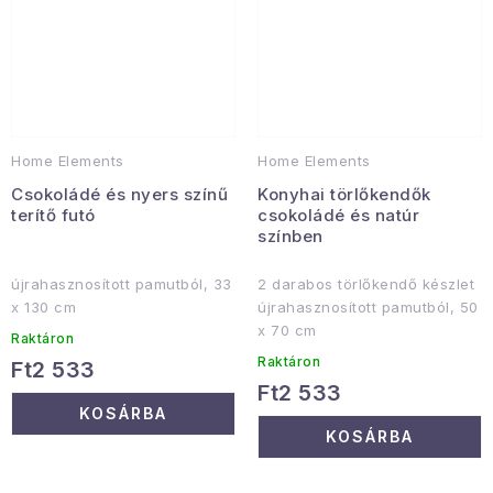
Home Elements
Home Elements
Csokoládé és nyers színű
Konyhai törlőkendők
terítő futó
csokoládé és natúr
színben
újrahasznosított pamutból, 33
2 darabos törlőkendő készlet
x 130 cm
újrahasznosított pamutból, 50
x 70 cm
Raktáron
Raktáron
Ft2 533
Ft2 533
KOSÁRBA
KOSÁRBA