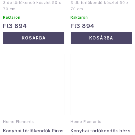
3 db törlőkendő készlet 50 x
3 db törlőkendő készlet 50 x
70 cm
70 cm
Raktáron
Raktáron
Ft3 894
Ft3 894
KOSÁRBA
KOSÁRBA
Home Elements
Home Elements
Konyhai törlőkendők Piros
Konyhai törlőkendők bézs