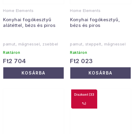
Home Elements
Home Elements
Konyhai fogókesztyű
Konyhai fogókesztyű,
alátéttel, bézs és piros
bézs és piros
pamut, mágnessel, zsebbel
pamut, steppelt, mágnessel
Raktáron
Raktáron
Ft2 704
Ft2 023
KOSÁRBA
KOSÁRBA
(33
%)