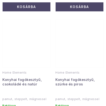
KOSÁRBA
KOSÁRBA
Home Elements
Home Elements
Konyhai fogókesztyű,
Konyhai fogókesztyű,
csokoládé és natúr
szürke és piros
pamut, steppelt, mágnessel
pamut, steppelt, mágnessel
Raktáron
Raktáron