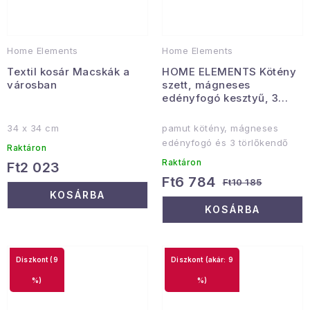
Home Elements
Home Elements
Textil kosár Macskák a
HOME ELEMENTS Kötény
városban
szett, mágneses
edényfogó kesztyű, 3
konyharuha, Vitorlás
34 x 34 cm
pamut kötény, mágneses
edényfogó és 3 törlőkendő
Raktáron
Raktáron
Ft2 023
Ft6 784
Ft10 185
KOSÁRBA
KOSÁRBA
(9
(akár: 9
%)
%)