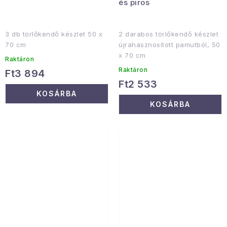
és piros
3 db törlőkendő készlet 50 x
2 darabos törlőkendő készlet
70 cm
újrahasznosított pamutból, 50
x 70 cm
Raktáron
Raktáron
Ft3 894
Ft2 533
KOSÁRBA
KOSÁRBA