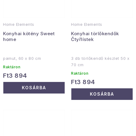
Home Elements
Home Elements
Konyhai kötény Sweet
Konyhai törlőkendők
home
Čtyřlístek
pamut, 60 x 80 cm
3 db törlőkendő készlet 50 x
70 cm
Raktáron
Raktáron
Ft3 894
Ft3 894
KOSÁRBA
KOSÁRBA