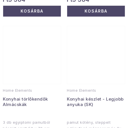
KOSÁRBA
KOSÁRBA
Home Elements
Home Elements
Konyhai törlőkendők
Konyhai készlet - Legjobb
Almácskák
anyuka (SK)
3 db egyiptomi pamutból
pamut kötény, steppelt