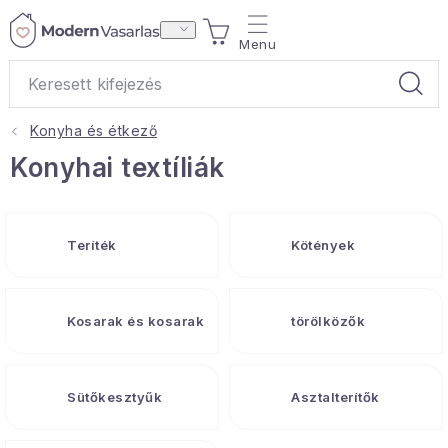
Ugrás
KOSÁR
a
fő
tartalomhoz
Konyha és étkező
Ajándékok
Konyhai textíliák
Otthoni illatok
Teríték
Kötények
Teák
Lakástextil
Kosarak és kosarak
törölközők
Háztartás
Sütőkesztyűk
Asztalterítők
Hobbi és kert