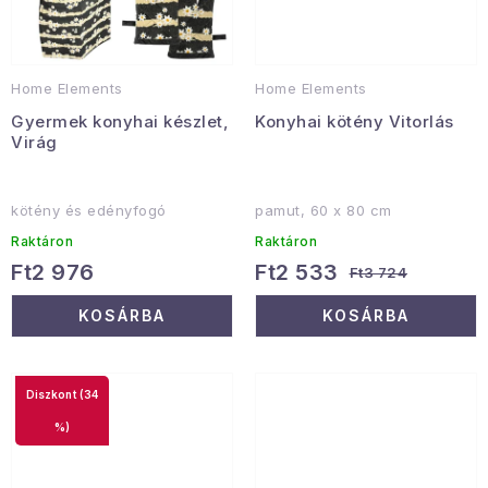
Home Elements
Home Elements
Gyermek konyhai készlet,
Konyhai kötény Vitorlás
Virág
kötény és edényfogó
pamut, 60 x 80 cm
Raktáron
Raktáron
Ft2 976
Ft2 533
Ft3 724
KOSÁRBA
KOSÁRBA
(34
%)