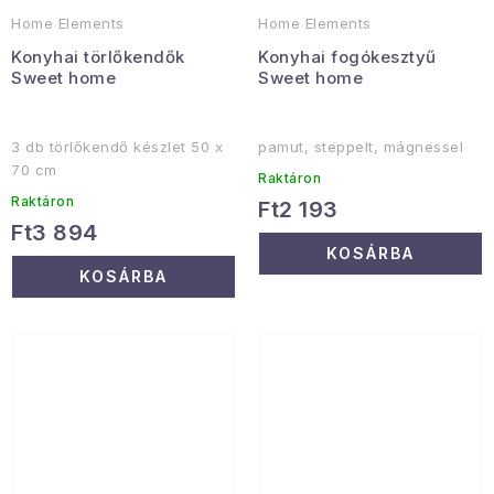
Home Elements
Home Elements
Konyhai törlőkendők
Konyhai fogókesztyű
Sweet home
Sweet home
3 db törlőkendő készlet 50 x
pamut, steppelt, mágnessel
70 cm
Raktáron
Raktáron
Ft2 193
Ft3 894
KOSÁRBA
KOSÁRBA