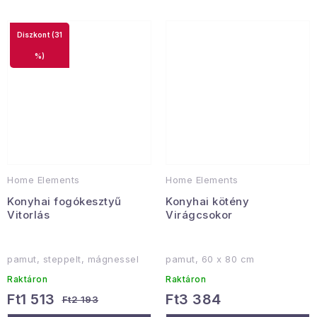
(31
%)
Home Elements
Home Elements
Konyhai fogókesztyű
Konyhai kötény
Vitorlás
Virágcsokor
pamut, steppelt, mágnessel
pamut, 60 x 80 cm
Raktáron
Raktáron
Ft1 513
Ft3 384
Ft2 193