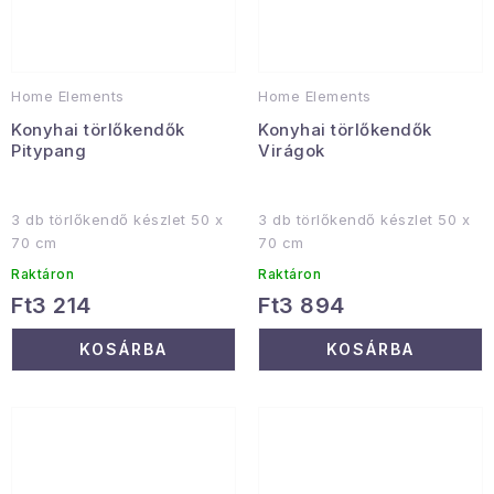
Home Elements
Home Elements
Konyhai törlőkendők
Konyhai törlőkendők
Pitypang
Virágok
3 db törlőkendő készlet 50 x
3 db törlőkendő készlet 50 x
70 cm
70 cm
Raktáron
Raktáron
Ft3 214
Ft3 894
KOSÁRBA
KOSÁRBA