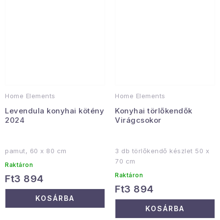
Home Elements
Home Elements
Levendula konyhai kötény
Konyhai törlőkendők
2024
Virágcsokor
pamut, 60 x 80 cm
3 db törlőkendő készlet 50 x
70 cm
Raktáron
Raktáron
Ft3 894
Ft3 894
KOSÁRBA
KOSÁRBA