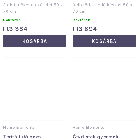
3 db törlőkendő készlet 50 x
3 db törlőkendő készlet 50 x
70 cm
70 cm
Raktáron
Raktáron
Ft3 384
Ft3 894
KOSÁRBA
KOSÁRBA
Home Elements
Home Elements
Terítő futó bézs
Čtyřlístek gyermek