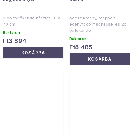
3 db törlőkendő készlet 50 x
pamut kötény, steppelt
70 cm
edényfogó mágnessel és 2x
törlőkendő
Raktáron
Raktáron
Ft3 894
Ft8 485
KOSÁRBA
KOSÁRBA