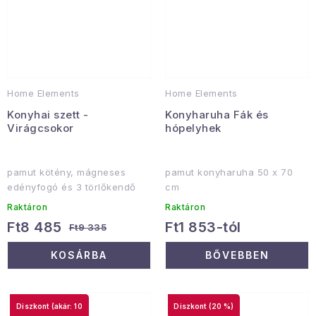
Home Elements
Home Elements
Konyhai szett -
Konyharuha Fák és
Virágcsokor
hópelyhek
pamut kötény, mágneses
pamut konyharuha 50 x 70
edényfogó és 3 törlőkendő
cm
Raktáron
Raktáron
Ft8 485
Ft1 853-tól
Ft9 335
KOSÁRBA
BŐVEBBEN
(akár: 10
(20 %)