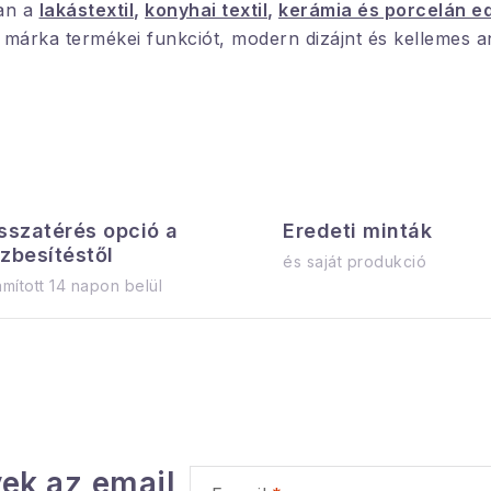
ban a
lakástextil
,
konyhai textil
,
kerámia és porcelán e
árka termékei funkciót, modern dizájnt és kellemes a
sszatérés opció a
Eredeti minták
zbesítéstől
és saját produkció
mított 14 napon belül
ek az email