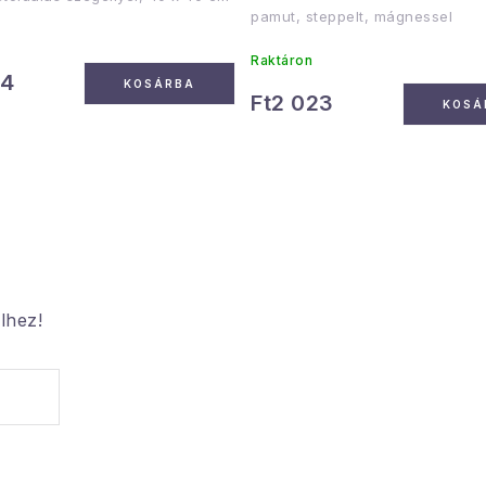
pamut, steppelt, mágnessel
Raktáron
04
KOSÁRBA
Ft2 023
KOSÁ
lhez!