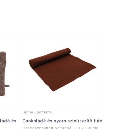
Műanyag csomagolás
Home Elements
ládé és
Csokoládé és nyers színű terítő futó
újrahasznosított pamutból, 33 x 130 cm