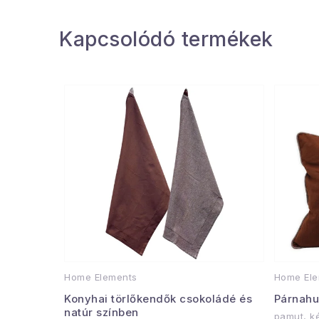
Kapcsolódó termékek
Home Elements
Home Ele
Konyhai törlőkendők csokoládé és
Párnahu
natúr színben
pamut, ké