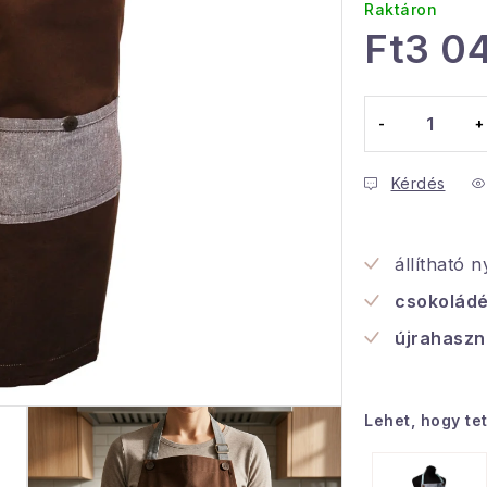
Raktáron
Ft3 0
Egységár:
Kérdés
állítható 
csokoládé
újrahaszn
Lehet, hogy te