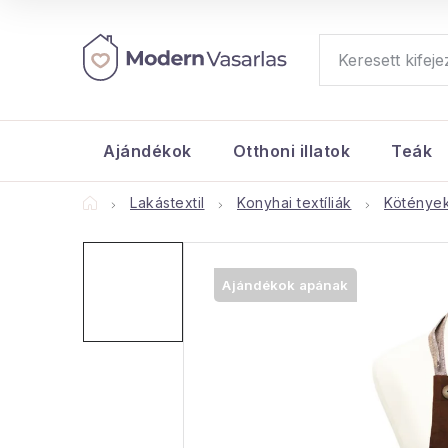
Ugrás
a
fő
tartalomhoz
Ajándékok
Otthoni illatok
Teák
Kezdőlap
Lakástextil
Konyhai textíliák
Köténye
Ajándékok apának