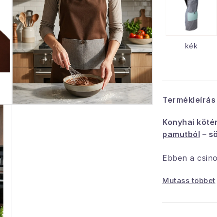
kék
Termékleírás
Konyhai köté
pamutból
– s
Ebben a csin
kényelmesen f
Mutass többet
szennyeződést
csokoládébarn
praktikus zs