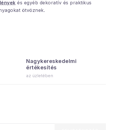
dények
és egyéb dekoratív és praktikus
nyagokat ötvöznek.
Nagykereskedelmi
Az össz
értékesítés
azonnal el
az üzletében