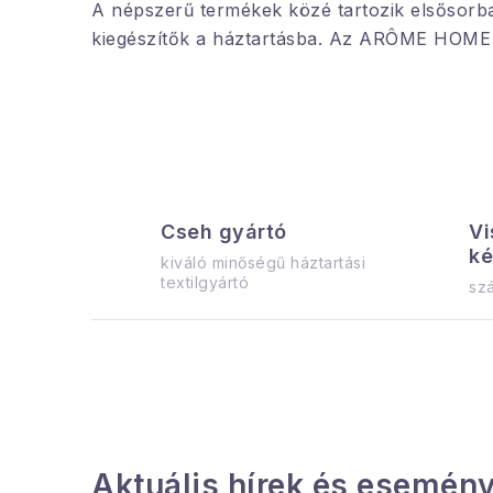
A népszerű termékek közé tartozik elsősor
kiegészítők a háztartásba. Az ARÔME HOME m
Cseh gyártó
Vi
ké
kiváló minőségű háztartási
textilgyártó
szá
Aktuális hírek és esemény