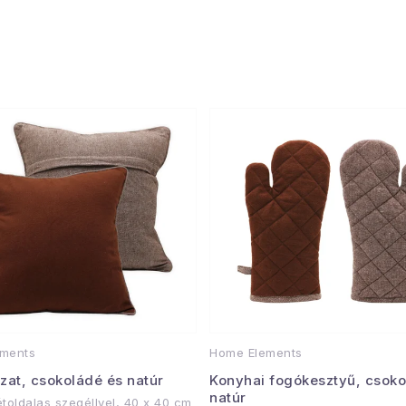
Csomagolás
ments
Home Elements
zat, csokoládé és natúr
Konyhai fogókesztyű, csoko
natúr
toldalas szegéllyel, 40 x 40 cm