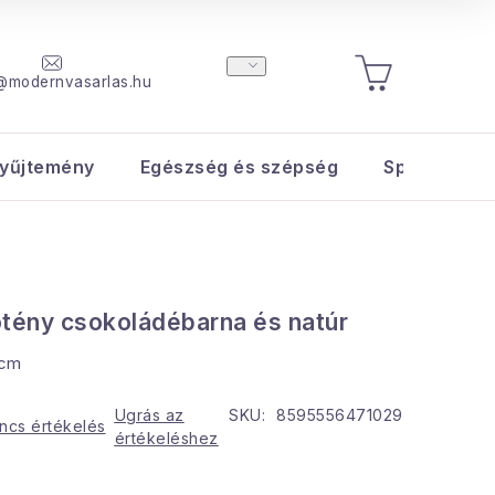
@modernvasarlas.hu
KOSÁR
yűjtemény
Egészség és szépség
Sport és s
tény csokoládébarna és natúr
 cm
Ugrás az
SKU:
8595556471029
ncs értékelés
értékeléshez