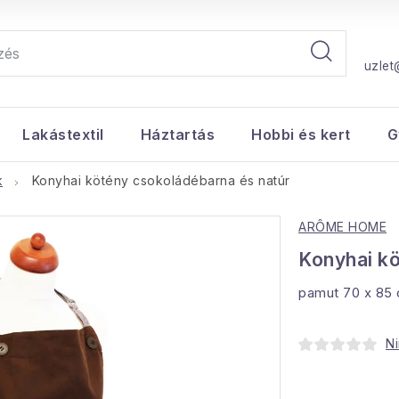
uzlet
Lakástextil
Háztartás
Hobbi és kert
G
k
Konyhai kötény csokoládébarna és natúr
ARÔME HOME
Konyhai kö
pamut 70 x 85
Ni