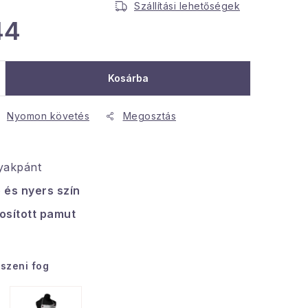
Szállítási lehetőségek
44
Kosárba
Nyomon követés
Megosztás
nyakpánt
 és nyers szín
osított pamut
tszeni fog