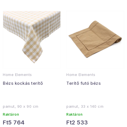
Gyűjtemény
é
é
k
k
Egészség és szépség
e
e
k
k
Sport és szabadban
l
r
i
e
Gyermekeknek
s
n
t
d
Sziasztok, hív a nyár.
á
e
Home Elements
Home Elements
Pohodából importálva - rendezés
j
z
Bézs kockás terítő
Terítő futó bézs
a
é
Szezonális kategóriák
s
e
Fekete Péntek
pamut, 90 x 90 cm
pamut, 33 x 140 cm
Raktáron
Raktáron
Karácsonyi esemény
Ft5 764
Ft2 533