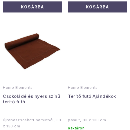
KOSÁRBA
KOSÁRBA
Januári akció
Veľkoobchodná spolupráca
A személyes adatok védelmének feltételei
Hogyan kell panaszkodni / visszaadni az áruka
Kereskedelem feltételes
Információ a mellékletről
Érintkezés
Rólunk
Home Elements
Home Elements
Csokoládé és nyers színű
Terítő futó Ajándékok
terítő futó
újrahasznosított pamutból, 33
pamut, 33 x 130 cm
x 130 cm
Raktáron