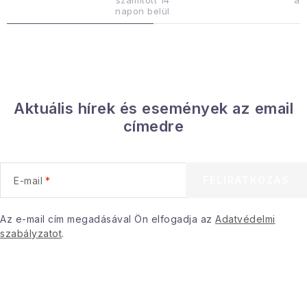
számított 14
az
á
napon belül
n
y
í
t
á
Aktuális hírek és események az email
s
címedre
e
l
e
FELIRATKOZÁS
E-mail
m
e
i
Az e-mail cím megadásával Ön elfogadja az
Adatvédelmi
szabályzatot
.
L