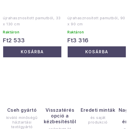
újrahasznosított pamutból, 33
újrahasznosított pamutból, 90
x 130 cm
x 90 cm
Raktáron
Raktáron
Ft2 533
Ft3 316
KOSÁRBA
KOSÁRBA
L
i
s
t
a
Cseh gyártó
Visszatérés
Eredeti minták
Nag
opció a
i
kiváló minőségű
és saját
kézbesítéstől
ér
háztartási
produkció
r
textilgyártó