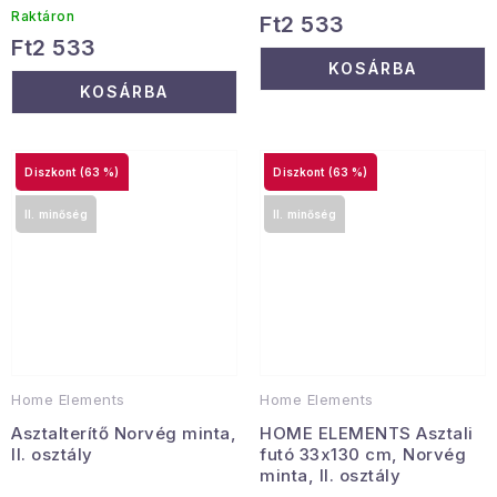
Raktáron
Ft2 533
Ft2 533
KOSÁRBA
KOSÁRBA
(63 %)
(63 %)
II. minőség
II. minőség
Home Elements
Home Elements
Asztalterítő Norvég minta,
HOME ELEMENTS Asztali
II. osztály
futó 33x130 cm, Norvég
minta, II. osztály