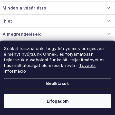
á
Minden a vásárlásról
b
l
Szállítás és fizetés
Ihlet
é
Információ a mellékletről
c
Rólunk
A megrendeléseid
Nagykereskedelmi együttműködés
Hogyan kell panaszkodni / visszaadni az árukat
Érintkezés
Sütiket használunk, hogy kényelmes böngészési
Érintkezés
élményt nyújtsunk Önnek, és folyamatosan
Hé-Pé: 9:00-15:00
fejlesszük a weboldal funkcióit, teljesítményét és
Rendelésem
használhatóságát elemzések révén.
További
uzlet@modernvasarlas.hu
információ
- egy szeretettel teli otthonért.
Itt vagyunk neked.
Beállítások
Kereskedelem feltételei
A személyes adatok védelmének feltételei
Elfogadom
Copyright 2026
ModernVasarlas.hu
. Minden jog fenntartva.
Shoptet készítette