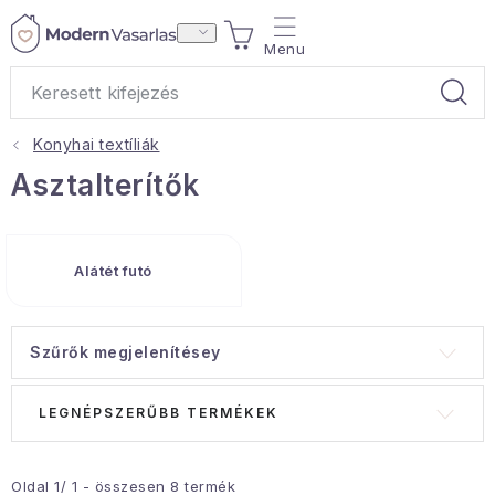
Ugrás
KOSÁR
a
fő
tartalomhoz
Konyhai textíliák
Ajándékok
Asztalterítők
Otthoni illatok
Alátét futó
Teák
Lakástextil
Szűrők megjelenítésey
Háztartás
T
T
LEGNÉPSZERŰBB TERMÉKEK
e
e
Hobbi és kert
r
r
m
m
Oldal
1
/
1
- összesen
8
termék