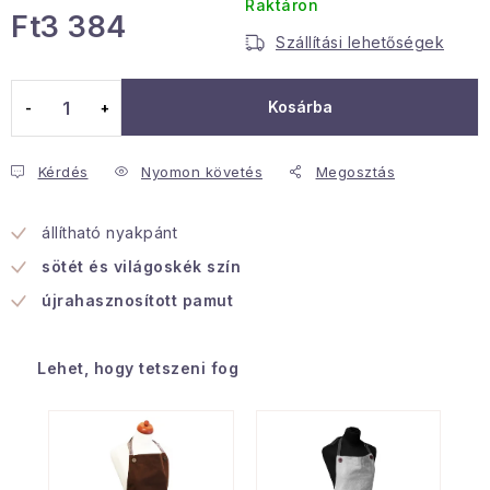
Raktáron
Ft3 384
Januári akció
Szállítási lehetőségek
Egységár:
Veľkoobchodná spolupráca
Kosárba
A személyes adatok védelmének feltételei
Hogyan kell panaszkodni / visszaadni az áruka
Kérdés
Nyomon követés
Megosztás
Kereskedelem feltételes
Információ a mellékletről
Érintkezés
Rólunk
állítható nyakpánt
sötét és világoskék szín
újrahasznosított pamut
Lehet, hogy tetszeni fog