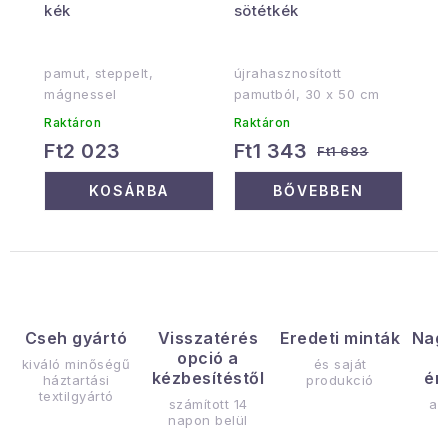
kék
sötétkék
pamut, steppelt,
újrahasznosított
mágnessel
pamutból, 30 x 50 cm
Raktáron
Raktáron
Ft2 023
Ft1 343
Ft1 683
KOSÁRBA
BŐVEBBEN
Cseh gyártó
Visszatérés
Eredeti minták
Nag
opció a
kiváló minőségű
és saját
kézbesítéstől
ér
háztartási
produkció
textilgyártó
számított 14
az
napon belül