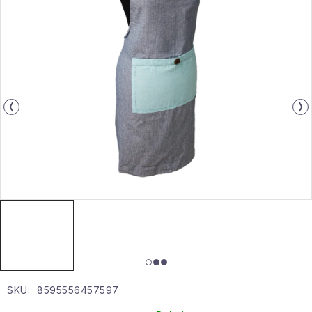
Gyűjtemény
Egészség és szépség
Sport és szabadban
Gyermekeknek
Sziasztok, hív a nyár.
Pohodából importálva - rendezés
Szezonális kategóriák
Fekete Péntek
SKU:
8595556457597
Karácsonyi esemény