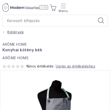
Ugrás
KOSÁR
a
fő
tartalomhoz
Kötények
Ajándékok
ARÔME HOME
Otthoni illatok
Konyhai kötény kék
ARÔME HOME
Teák
Nincs értékelés
Ugrás az értékeléshez
Lakástextil
Háztartás
Hobbi és kert