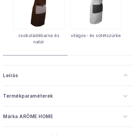
csokoládébarna és
világos- és sötétszürke
natúr
Leírás
Termékparaméterek
Márka
 ARÔME HOME