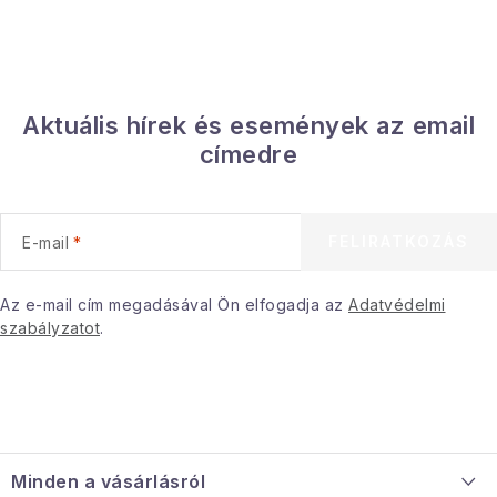
Aktuális hírek és események az email
címedre
FELIRATKOZÁS
E-mail
Az e-mail cím megadásával Ön elfogadja az
Adatvédelmi
szabályzatot
.
L
á
Minden a vásárlásról
b