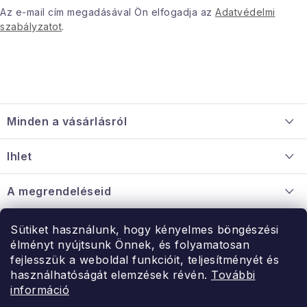
Az e-mail cím megadásával Ön elfogadja az
Adatvédelmi
szabályzatot
.
L
á
Minden a vásárlásról
b
l
Szállítás és fizetés
Ihlet
é
Információ a mellékletről
c
Rólunk
A megrendeléseid
Nagykereskedelmi együttműködés
Hogyan kell panaszkodni / visszaadni az árukat
Érintkezés
Sütiket használunk, hogy kényelmes böngészési
Érintkezés
élményt nyújtsunk Önnek, és folyamatosan
Hé-Pé: 9:00-15:00
fejlesszük a weboldal funkcióit, teljesítményét és
Rendelésem
használhatóságát elemzések révén.
További
uzlet@modernvasarlas.hu
információ
- egy szeretettel teli otthonért.
Itt vagyunk neked.