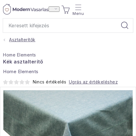
Ugrás
KOSÁR
a
fő
tartalomhoz
Asztalterítők
Ajándékok
Home Elements
Otthoni illatok
Kék asztalterítő
Home Elements
Teák
Nincs értékelés
Ugrás az értékeléshez
Lakástextil
Háztartás
Hobbi és kert