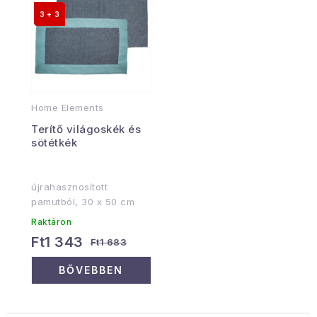
3 + 3
Home Elements
Terítő világoskék és
sötétkék
újrahasznosított
pamutból, 30 x 50 cm
Raktáron
Ft1 343
Ft1 683
BŐVEBBEN