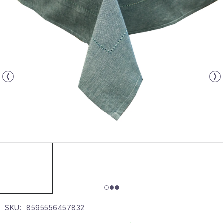
Gyűjtemény
Egészség és szépség
Sport és szabadban
Gyermekeknek
Sziasztok, hív a nyár.
Pohodából importálva - rendezés
Szezonális kategóriák
Fekete Péntek
SKU:
8595556457832
Karácsonyi esemény