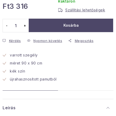
Raktáron
Ft3 316
Januári akció
Szállítási lehetőségek
Egységár:
Veľkoobchodná spolupráca
Kosárba
A személyes adatok védelmének feltételei
Hogyan kell panaszkodni / visszaadni az áruka
Kérdés
Nyomon követés
Megosztás
Kereskedelem feltételes
Információ a mellékletről
Érintkezés
Rólunk
varrott szegély
méret 90 x 90 cm
kék szín
újrahasznosított pamutból
Leírás