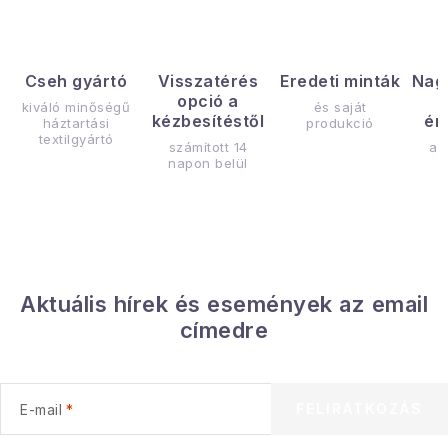
Cseh gyártó
Visszatérés
Eredeti minták
Nag
opció a
kiváló minőségű
és saját
kézbesítéstől
ér
háztartási
produkció
textilgyártó
számított 14
az
napon belül
Aktuális hírek és események az email
címedre
FELIRATKOZÁS
E-mail