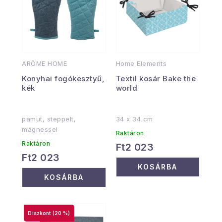
ARÔME HOME
Home Elements
Konyhai fogókesztyű,
Textil kosár Bake the
kék
world
pamut, steppelt,
34 x 34 cm
mágnessel
Raktáron
Raktáron
Ft2 023
Ft2 023
KOSÁRBA
KOSÁRBA
(20 %)