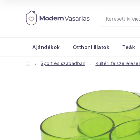
Ugrás
a
fő
tartalomhoz
Ajándékok
Otthoni illatok
Teák
Kezdőlap
Sport és szabadban
Kültéri felszerelése