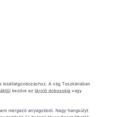
ermékeket gyártó céghez
yik fő célja
BAMA
a
 Minden termék 100%-ban
zül, olasz gyárban,
gező és teljesen
anyagokból. Az
oltaikus rendszer és
 energiafogyasztású gépek
s kisállatgondozáshoz. A cég Toszkánában
áktól
kezdve az
tároló dobozokig
vagy
s nem mérgező anyagokból. Nagy hangsúlyt