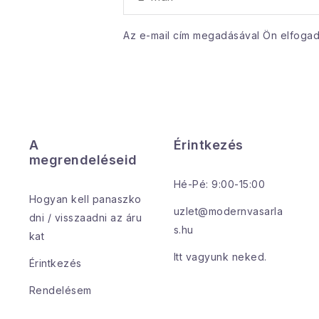
Az e-mail cím megadásával Ön elfoga
A
Érintkezés
megrendeléseid
Hé-Pé: 9:00-15:00
Hogyan kell panaszko
uzlet@modernvasarla
dni / visszaadni az áru
s.hu
kat
Itt vagyunk neked.
Érintkezés
Rendelésem