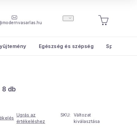
@modernvasarlas.hu
KOSÁR
yűjtemény
Egészség és szépség
Sport és s
 8 db
Ugrás az
SKU:
Változat
tékelés
értékeléshez
kiválasztása