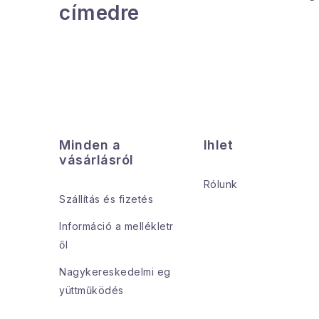
címedre
L
á
Minden a
Ihlet
b
vásárlásról
l
Rólunk
Szállítás és fizetés
é
Információ a mellékletr
c
ől
Nagykereskedelmi eg
yüttműködés