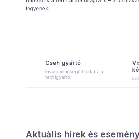
fektetünk a fenntarthatóságra is – a terméke
legyenek.
Cseh gyártó
Vi
ké
kiváló minőségű háztartási
textilgyártó
szá
Aktuális hírek és esemény