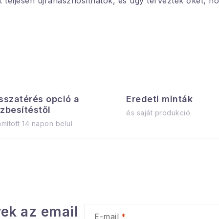
k teljesen újrahasznosíthatók, és úgy tervezték őket, 
sszatérés opció a
Eredeti minták
zbesítéstől
és saját produkció
mított 14 napon belül
ek az email
E-mail