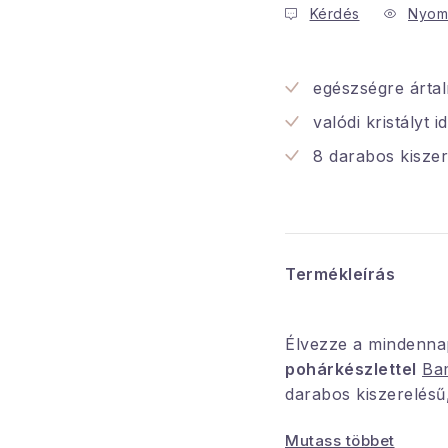
Kérdés
Nyom
egészségre ártal
valódi kristályt 
8 darabos kiszer
Termékleírás
Élvezze a mindenna
pohárkészlettel
Ba
darabos kiszerelésű
időtlen dizájnjával
é
Mutass többet
megjelenésével tűnik