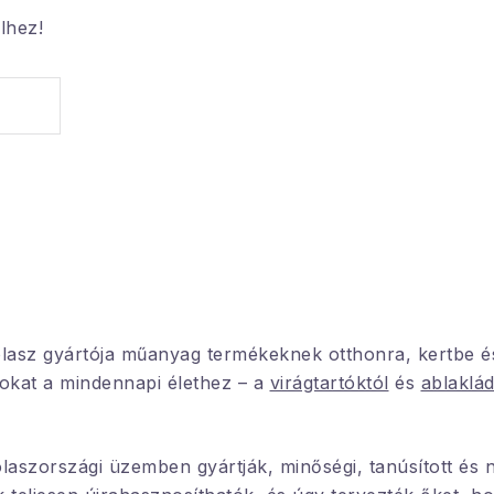
és kerti műanyag t
lhez!
tartozik. A márka eg
környezetvédelem.
Olaszországban kés
tanúsított, nem mér
újrahasznosítható 
energiaigényt fotov
innovatív, alacsony
fedezik.
lasz gyártója műanyag termékeknek otthonra, kertbe é
sokat a mindennapi élethez – a
virágtartóktól
és
ablaklád
olaszországi üzemben gyártják, minőségi, tanúsított é