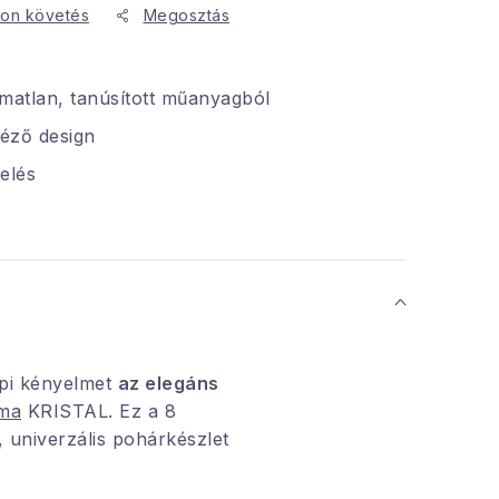
on követés
Megosztás
matlan, tanúsított műanyagból
idéző design
elés
pi kényelmet
az elegáns
ma
KRISTAL. Ez a 8
, univerzális pohárkészlet
s kristálytiszta
 ki, amely minden terített