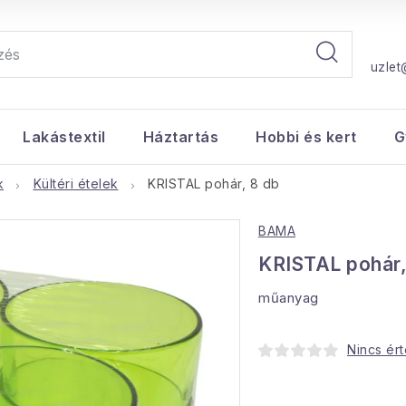
uzlet
Lakástextil
Háztartás
Hobbi és kert
G
k
Kültéri ételek
KRISTAL pohár, 8 db
BAMA
KRISTAL pohár,
műanyag
Nincs ér