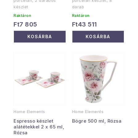
porcelán, 2 darabos
porcelán készlet, 8
készlet
darab
Raktáron
Raktáron
Ft7 805
Ft43 511
KOSÁRBA
KOSÁRBA
Home Elements
Home Elements
Espresso készlet
Bögre 500 ml, Rózsa
alátétekkel 2 x 65 ml,
Rózsa