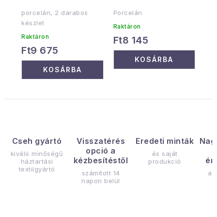
porcelán, 2 darabos
Porcelán
készlet
Raktáron
Raktáron
Ft8 145
Ft9 675
KOSÁRBA
KOSÁRBA
Cseh gyártó
Visszatérés
Eredeti minták
Nag
opció a
kiváló minőségű
és saját
kézbesítéstől
ér
háztartási
produkció
textilgyártó
számított 14
az
napon belül