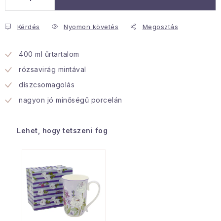
Januári akció
Kérdés
Nyomon követés
Megosztás
Veľkoobchodná spolupráca
400 ml űrtartalom
A személyes adatok védelmének feltételei
rózsavirág mintával
Hogyan kell panaszkodni / visszaadni az áruka
díszcsomagolás
Kereskedelem feltételes
Információ a mellékletről
nagyon jó minőségű porcelán
Érintkezés
Rólunk
Lehet, hogy tetszeni fog