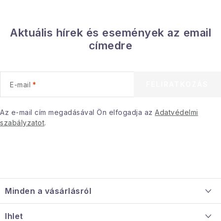
Aktuális hírek és események az email
címedre
FELIRATKOZÁS
E-mail
Az e-mail cím megadásával Ön elfogadja az
Adatvédelmi
szabályzatot
.
L
á
Minden a vásárlásról
b
l
Szállítás és fizetés
Ihlet