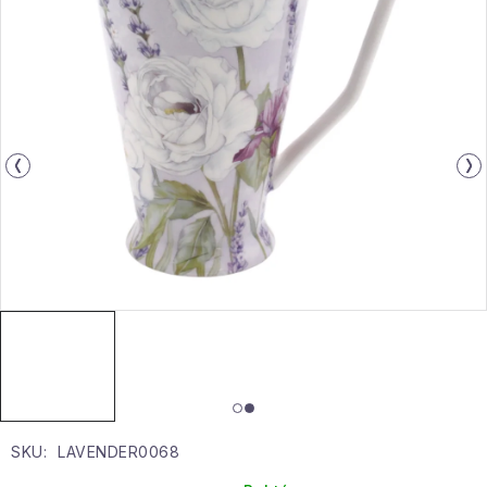
Gyűjtemény
Egészség és szépség
Sport és szabadban
Gyermekeknek
Sziasztok, hív a nyár.
Pohodából importálva - rendezés
Szezonális kategóriák
Fekete Péntek
SKU:
LAVENDER0068
Karácsonyi esemény