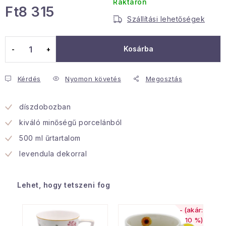
Raktáron
Ft8 315
Januári akció
Szállítási lehetőségek
Egységár:
Veľkoobchodná spolupráca
Kosárba
A személyes adatok védelmének feltételei
Hogyan kell panaszkodni / visszaadni az áruka
Kérdés
Nyomon követés
Megosztás
Kereskedelem feltételes
Információ a mellékletről
Érintkezés
Rólunk
díszdobozban
kiváló minőségű porcelánból
500 ml űrtartalom
levendula dekorral
Lehet, hogy tetszeni fog
(akár:
10 %)