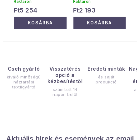
Raktáron
Raktáron
Ft5 254
Ft2 193
KOSÁRBA
KOSÁRBA
Cseh gyártó
Visszatérés
Eredeti minták
Nag
opció a
kiváló minőségű
és saját
kézbesítéstől
ér
háztartási
produkció
textilgyártó
számított 14
az
napon belül
Aktuális hírek és események az email