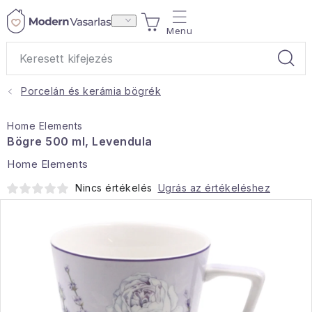
Ugrás
KOSÁR
a
fő
tartalomhoz
Porcelán és kerámia bögrék
Ajándékok
Home Elements
Otthoni illatok
Bögre 500 ml, Levendula
Home Elements
Teák
Nincs értékelés
Ugrás az értékeléshez
Lakástextil
Háztartás
Hobbi és kert