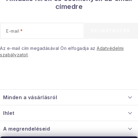
címedre
FELIRATKOZÁS
E-mail
Az e-mail cím megadásával Ön elfogadja az
Adatvédelmi
szabályzatot
.
L
á
Minden a vásárlásról
b
l
Szállítás és fizetés
Ihlet
é
Információ a mellékletről
c
Rólunk
A megrendeléseid
Nagykereskedelmi együttműködés