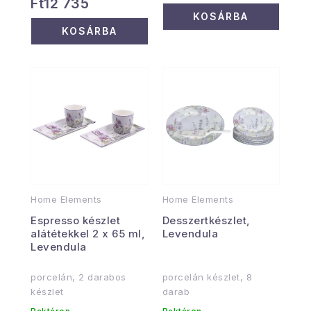
Ft12 735
KOSÁRBA
KOSÁRBA
Home Elements
Home Elements
Espresso készlet
Desszertkészlet,
alátétekkel 2 x 65 ml,
Levendula
Levendula
porcelán, 2 darabos
porcelán készlet, 8
készlet
darab