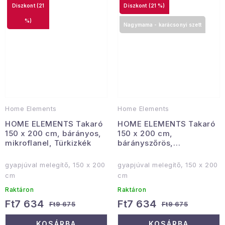
(21
(21 %)
%)
Nagymama - karácsonyi szett
Home Elements
Home Elements
HOME ELEMENTS Takaró
HOME ELEMENTS Takaró
150 x 200 cm, bárányos,
150 x 200 cm,
mikroflanel, Türkizkék
bárányszőrös,
mikroflanel, Bordó
gyapjúval melegítő, 150 x 200
gyapjúval melegítő, 150 x 200
cm
cm
Raktáron
Raktáron
Ft7 634
Ft7 634
Ft9 675
Ft9 675
KOSÁRBA
KOSÁRBA