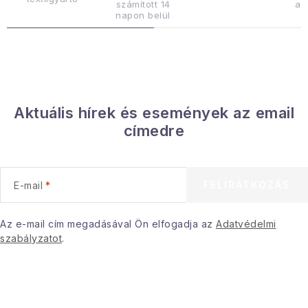
számított 14
az
á
napon belül
n
y
í
t
á
Aktuális hírek és események az email
s
címedre
e
l
e
FELIRATKOZÁS
E-mail
m
e
i
Az e-mail cím megadásával Ön elfogadja az
Adatvédelmi
szabályzatot
.
L