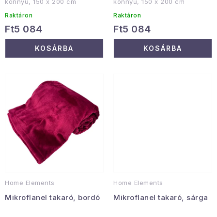
könnyű, 150 x 200 cm
könnyű, 150 x 200 cm
Januári akció
Raktáron
Raktáron
Ft5 084
Ft5 084
Veľkoobchodná spolupráca
KOSÁRBA
KOSÁRBA
A személyes adatok védelmének feltételei
Hogyan kell panaszkodni / visszaadni az áruka
Kereskedelem feltételes
Információ a mellékletről
Érintkezés
Rólunk
Home Elements
Home Elements
Mikroflanel takaró, bordó
Mikroflanel takaró, sárga