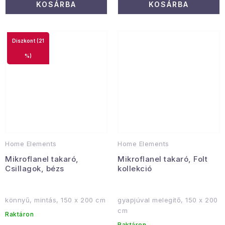
KOSÁRBA
KOSÁRBA
(21
%)
Home Elements
Home Elements
Mikroflanel takaró,
Mikroflanel takaró, Folt
Csillagok, bézs
kollekció
könnyű, mintás, 150 x 200 cm
gyapjúval melegítő, 150 x 200
cm
Raktáron
Raktáron