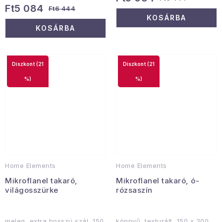
Ft5 084
Ft6 444
KOSÁRBA
KOSÁRBA
(21
(21
%)
%)
Home Elements
Home Elements
Mikroflanel takaró,
Mikroflanel takaró, ó-
világosszürke
rózsaszín
meleg, extra hosszú szál, 150
könnyű, texturált, 150 x 200