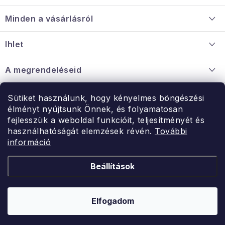
á
Minden a vásárlásról
b
l
Szállítás és fizetés
Ihlet
é
Információ a mellékletről
c
Rólunk
A megrendeléseid
Nagykereskedelmi együttműködés
Hogyan kell panaszkodni / visszaadni az árukat
Érintkezés
Sütiket használunk, hogy kényelmes böngészési
Érintkezés
élményt nyújtsunk Önnek, és folyamatosan
Hé-Pé: 9:00-15:00
fejlesszük a weboldal funkcióit, teljesítményét és
Rendelésem
használhatóságát elemzések révén.
További
uzlet@modernvasarlas.hu
információ
- egy szeretettel teli otthonért.
Itt vagyunk neked.
Beállítások
Kereskedelem feltételei
A személyes adatok védelmének feltételei
Elfogadom
Copyright 2026
ModernVasarlas.hu
. Minden jog fenntartva.
Shoptet készítette