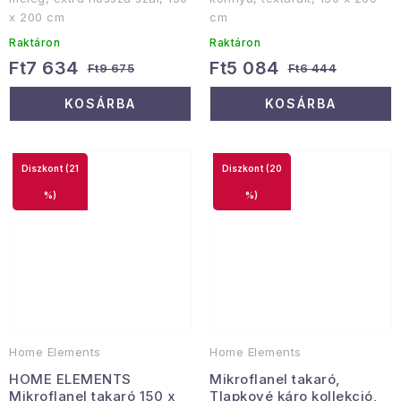
x 200 cm
cm
Raktáron
Raktáron
Ft7 634
Ft5 084
Ft9 675
Ft6 444
KOSÁRBA
KOSÁRBA
(21
(20
%)
%)
Home Elements
Home Elements
HOME ELEMENTS
Mikroflanel takaró,
Mikroflanel takaró 150 x
Tlapkové káro kollekció,