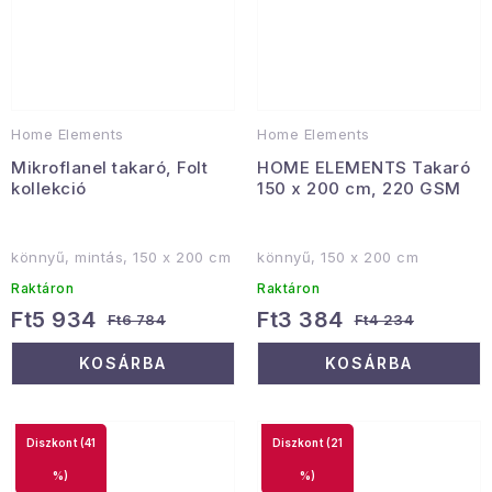
Home Elements
Home Elements
Mikroflanel takaró, Folt
HOME ELEMENTS Takaró
kollekció
150 x 200 cm, 220 GSM
könnyű, mintás, 150 x 200 cm
könnyű, 150 x 200 cm
Raktáron
Raktáron
Ft5 934
Ft3 384
Ft6 784
Ft4 234
KOSÁRBA
KOSÁRBA
(41
(21
%)
%)