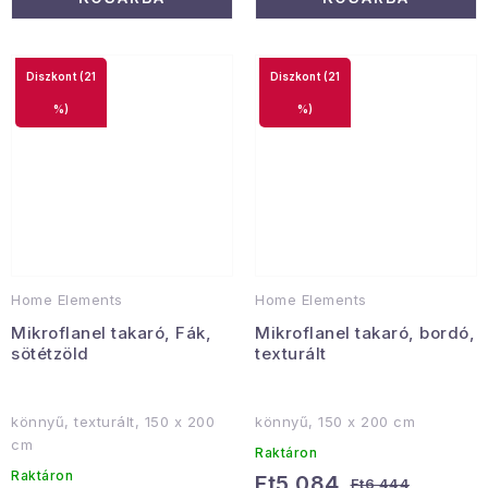
(21
(21
%)
%)
Home Elements
Home Elements
Mikroflanel takaró, Fák,
Mikroflanel takaró, bordó,
sötétzöld
texturált
könnyű, texturált, 150 x 200
könnyű, 150 x 200 cm
cm
Raktáron
Raktáron
Ft5 084
Ft6 444