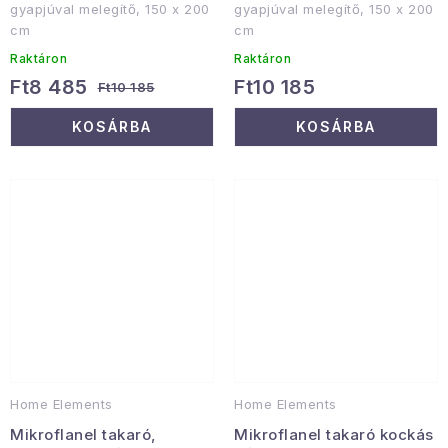
gyapjúval melegítő, 150 x 200
gyapjúval melegítő, 150 x 200
cm
cm
Raktáron
Raktáron
Ft8 485
Ft10 185
Ft10 185
KOSÁRBA
KOSÁRBA
Home Elements
Home Elements
Mikroflanel takaró,
Mikroflanel takaró kockás