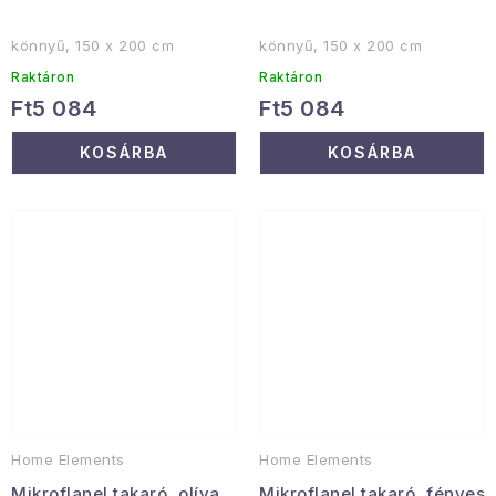
könnyű, 150 x 200 cm
könnyű, 150 x 200 cm
Raktáron
Raktáron
Ft5 084
Ft5 084
KOSÁRBA
KOSÁRBA
Home Elements
Home Elements
Mikroflanel takaró, olíva
Mikroflanel takaró, fényes