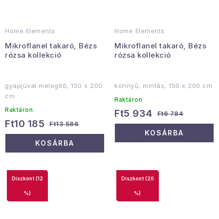
Home Elements
Home Elements
Mikroflanel takaró, Bézs
Mikroflanel takaró, Bézs
rózsa kollekció
rózsa kollekció
gyapjúval melegítő, 150 x 200
könnyű, mintás, 150 x 200 cm
cm
Raktáron
Raktáron
Ft5 934
Ft6 784
Ft10 185
Ft13 586
KOSÁRBA
KOSÁRBA
(12
(20
%)
%)