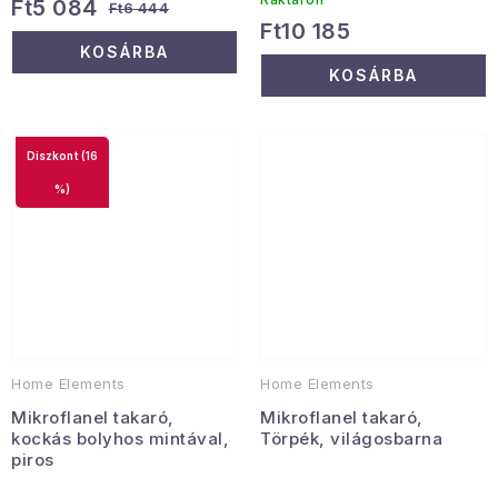
Ft5 084
Ft6 444
Ft10 185
KOSÁRBA
KOSÁRBA
(16
%)
Home Elements
Home Elements
Mikroflanel takaró,
Mikroflanel takaró,
kockás bolyhos mintával,
Törpék, világosbarna
piros