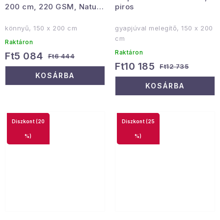
200 cm, 220 GSM, Natur
piros
Jacquard
könnyű, 150 x 200 cm
gyapjúval melegítő, 150 x 200
cm
Raktáron
Raktáron
Ft5 084
Ft6 444
Ft10 185
Ft12 735
KOSÁRBA
KOSÁRBA
(20
(25
%)
%)