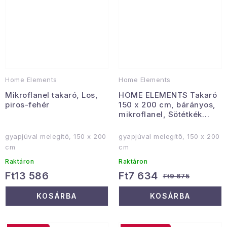
Home Elements
Home Elements
Mikroflanel takaró, Los,
HOME ELEMENTS Takaró
piros-fehér
150 x 200 cm, bárányos,
mikroflanel, Sötétkék
Jacquard
gyapjúval melegítő, 150 x 200
gyapjúval melegítő, 150 x 200
cm
cm
Raktáron
Raktáron
Ft13 586
Ft7 634
Ft9 675
KOSÁRBA
KOSÁRBA