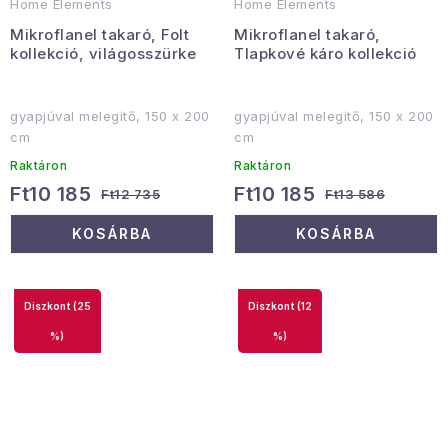
Home Elements
Home Elements
Mikroflanel takaró, Folt
Mikroflanel takaró,
kollekció, világosszürke
Tlapkové káro kollekció
gyapjúval melegítő, 150 x 200
gyapjúval melegítő, 150 x 200
cm
cm
Raktáron
Raktáron
Ft10 185
Ft10 185
Ft12 735
Ft13 586
KOSÁRBA
KOSÁRBA
(25
(12
%)
%)