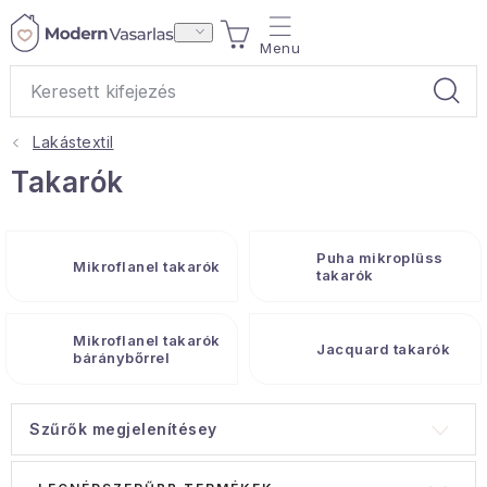
Ugrás
KOSÁR
a
fő
tartalomhoz
Lakástextil
Ajándékok
Takarók
Otthoni illatok
Puha mikroplüss
Mikroflanel takarók
Teák
takarók
Lakástextil
Mikroflanel takarók
Jacquard takarók
báránybőrrel
Háztartás
Szűrők megjelenítésey
Hobbi és kert
T
T