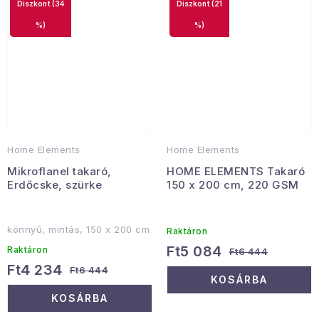
(34
(21
%)
%)
Home Elements
Home Elements
Mikroflanel takaró,
HOME ELEMENTS Takaró
Erdőcske, szürke
150 x 200 cm, 220 GSM
könnyű, mintás, 150 x 200 cm
Raktáron
Ft5 084
Raktáron
Ft6 444
Ft4 234
Ft6 444
KOSÁRBA
KOSÁRBA