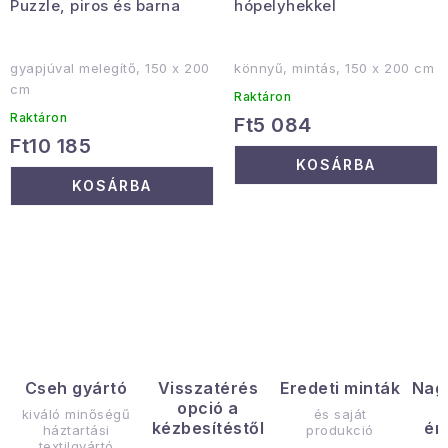
Puzzle, piros és barna
hópelyhekkel
gyapjúval melegítő, 150 x 200
könnyű, mintás, 150 x 200 cm
cm
Raktáron
Raktáron
Ft5 084
Ft10 185
KOSÁRBA
KOSÁRBA
L
i
s
t
a
Cseh gyártó
Visszatérés
Eredeti minták
Nag
opció a
i
kiváló minőségű
és saját
kézbesítéstől
ér
háztartási
produkció
r
textilgyártó