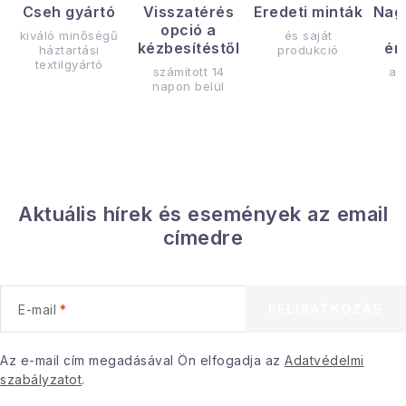
Cseh gyártó
Visszatérés
Eredeti minták
Nag
opció a
kiváló minőségű
és saját
kézbesítéstől
ér
háztartási
produkció
textilgyártó
számított 14
az
napon belül
Aktuális hírek és események az email
címedre
FELIRATKOZÁS
E-mail
Az e-mail cím megadásával Ön elfogadja az
Adatvédelmi
szabályzatot
.