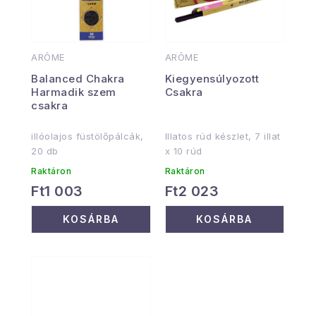
ARÔME
ARÔME
Balanced Chakra
Kiegyensúlyozott
Harmadik szem
Csakra
csakra
illóolajos füstölőpálcák,
Illatos rúd készlet, 7 illat
20 db
x 10 rúd
Raktáron
Raktáron
Ft1 003
Ft2 023
KOSÁRBA
KOSÁRBA