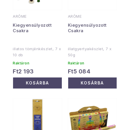
ARÔME
ARÔME
Kiegyensúlyozott
Kiegyensúlyozott
Csakra
Csakra
illatos tömjénkészlet, 7 x
illatgyertyakészlet, 7 x
10 db
50g
Raktáron
Raktáron
Ft2 193
Ft5 084
KOSÁRBA
KOSÁRBA