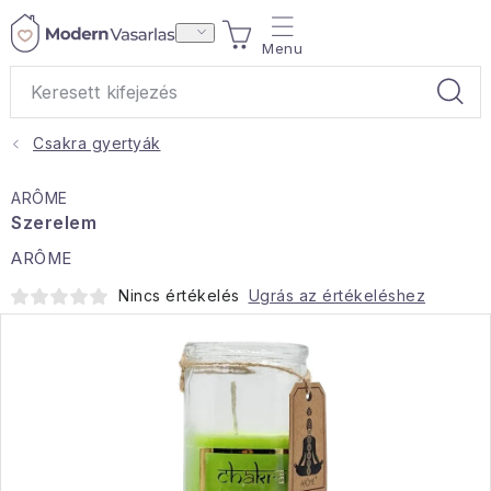
Ugrás
KOSÁR
a
fő
tartalomhoz
Csakra gyertyák
Ajándékok
ARÔME
Otthoni illatok
Szerelem
ARÔME
Teák
Nincs értékelés
Ugrás az értékeléshez
Lakástextil
Háztartás
Hobbi és kert