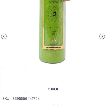
Gyűjtemény
Egészség és szépség
Sport és szabadban
Gyermekeknek
Sziasztok, hív a nyár.
Pohodából importálva - rendezés
Szezonális kategóriák
Fekete Péntek
SKU:
8595556441794
Karácsonyi esemény