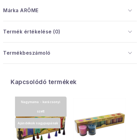
Márka
 ARÔME
Termék értékelése (0)
Termékbeszámoló
Kapcsolódó termékek
Nagymama - karácsonyi
szett
Ajándékok nagypapának