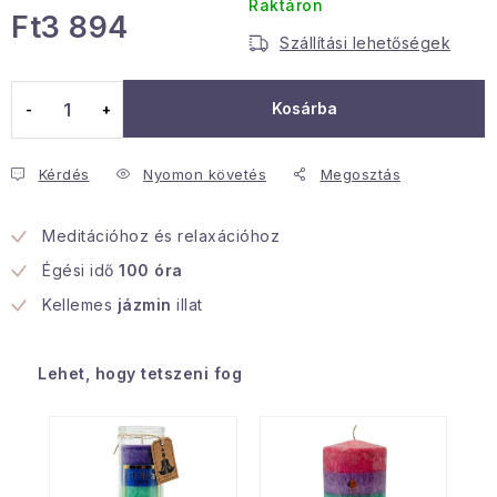
Raktáron
Ft3 894
Januári akció
Szállítási lehetőségek
Egységár:
Veľkoobchodná spolupráca
Kosárba
A személyes adatok védelmének feltételei
Hogyan kell panaszkodni / visszaadni az áruka
Kérdés
Nyomon követés
Megosztás
Kereskedelem feltételes
Információ a mellékletről
Érintkezés
Rólunk
Meditációhoz és relaxációhoz
Égési idő
100 óra
Kellemes
jázmin
illat
Lehet, hogy tetszeni fog