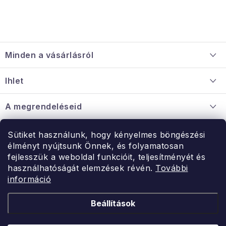
L
á
Minden a vásárlásról
b
l
Szállítás és fizetés
Ihlet
é
Információ a mellékletről
c
Rólunk
A megrendeléseid
Nagykereskedelmi együttműködés
Hogyan kell panaszkodni / visszaadni az árukat
Érintkezés
Sütiket használunk, hogy kényelmes böngészési
Érintkezés
élményt nyújtsunk Önnek, és folyamatosan
Hé-Pé: 9:00-15:00
fejlesszük a weboldal funkcióit, teljesítményét és
Rendelésem
használhatóságát elemzések révén.
További
uzlet@modernvasarlas.hu
információ
- egy szeretettel teli otthonért.
Itt vagyunk neked.
Beállítások
Kereskedelem feltételei
A személyes adatok védelmének feltételei