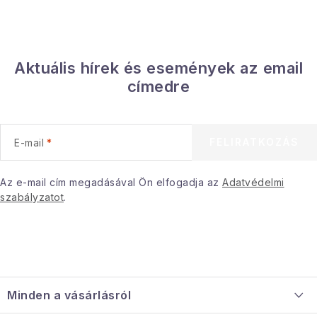
Aktuális hírek és események az email
címedre
FELIRATKOZÁS
E-mail
Az e-mail cím megadásával Ön elfogadja az
Adatvédelmi
szabályzatot
.
L
á
Minden a vásárlásról
b