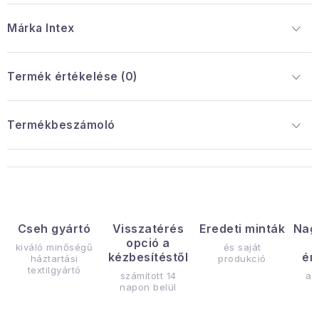
Márka
 Intex
Termék értékelése (0)
Termékbeszámoló
Cseh gyártó
Visszatérés
Eredeti minták
Nag
opció a
kiváló minőségű
és saját
kézbesítéstől
ér
háztartási
produkció
textilgyártó
számított 14
az
napon belül