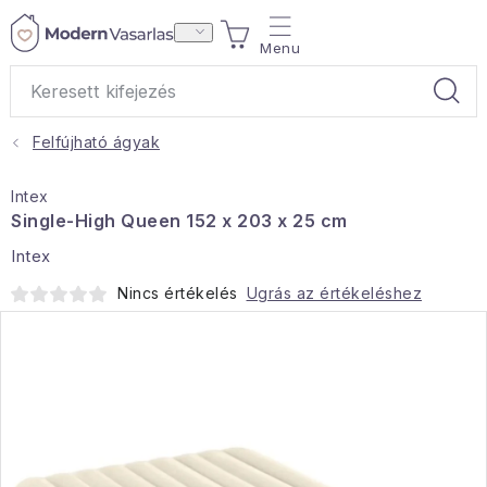
Ugrás
KOSÁR
a
fő
tartalomhoz
Felfújható ágyak
Ajándékok
Intex
Otthoni illatok
Single-High Queen 152 x 203 x 25 cm
Intex
Teák
Nincs értékelés
Ugrás az értékeléshez
Lakástextil
Háztartás
Hobbi és kert