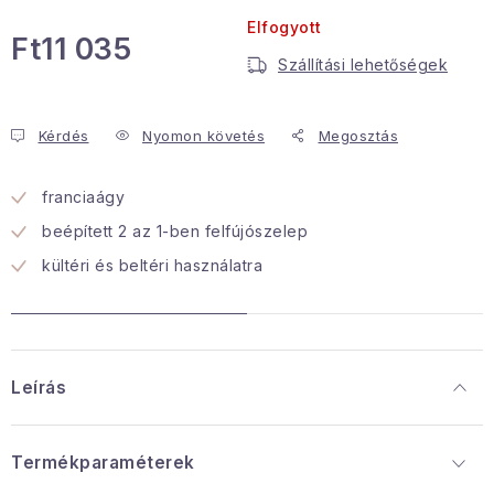
Elfogyott
Januári akció
Ft11 035
Szállítási lehetőségek
Egységár:
Veľkoobchodná spolupráca
A személyes adatok védelmének feltételei
Kérdés
Nyomon követés
Megosztás
Hogyan kell panaszkodni / visszaadni az áruka
Kereskedelem feltételes
franciaágy
Információ a mellékletről
Érintkezés
beépített 2 az 1-ben felfújószelep
Rólunk
kültéri és beltéri használatra
Leírás
Termékparaméterek