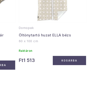
Domopak
ár
Öltönytartó huzat ELLA bézs
60 x 100 cm
Raktáron
Ft1 513
KOSÁRBA
RBA