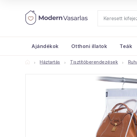
Ugrás
a
fő
tartalomhoz
Ajándékok
Otthoni illatok
Teák
Kezdőlap
Háztartás
Tisztítóberendezések
Ruh