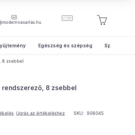
@modernvasarlas.hu
KOSÁR
yűjtemény
Egészség és szépség
Sport és s
, 8 zsebbel
 rendszerező, 8 zsebbel
tékelés
Ugrás az értékeléshez
SKU:
908045