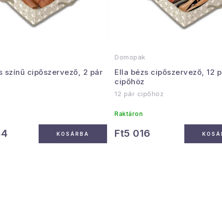
Domopak
s színű cipőszervező, 2 pár
Ella bézs cipőszervező, 12 p
cipőhöz
12 pár cipőhöz
Raktáron
44
Ft5 016
KOSÁRBA
KOSÁ