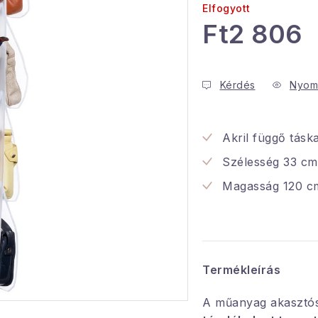
Elfogyott
Ft2 806
Egységár:
Kérdés
Nyom
Akril függő tás
Szélesség 33 cm
Magasság 120 c
Termékleírás
A műanyag akasztó