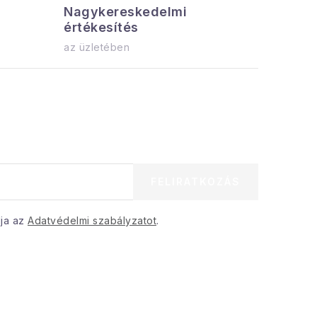
Nagykereskedelmi
Az össz
értékesítés
azonnal el
az üzletében
FELIRATKOZÁS
dja az
Adatvédelmi szabályzatot
.