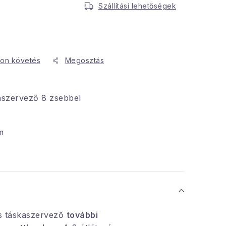
Szállítási lehetőségek
on követés
Megosztás
kaszervező 8 zsebbel
m
s táskaszervező
további