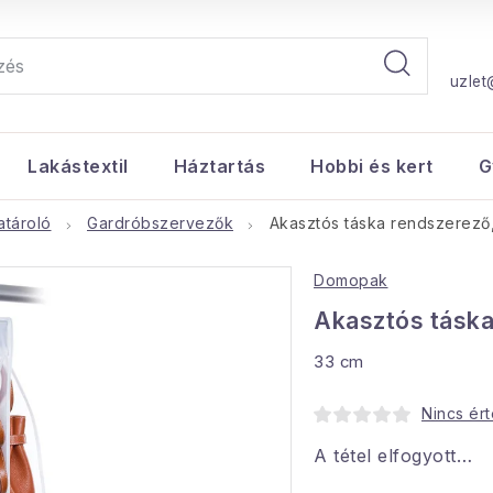
uzlet
Lakástextil
Háztartás
Hobbi és kert
G
atároló
Gardróbszervezők
Akasztós táska rendszerező
Domopak
Akasztós táska
33 cm
Nincs ér
A tétel elfogyott…