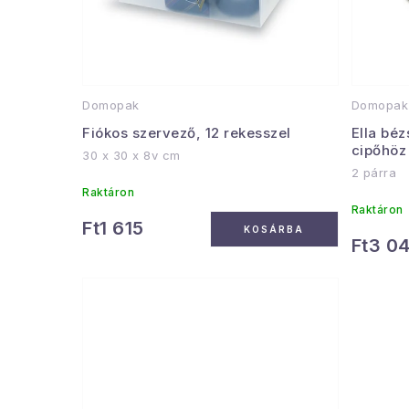
Domopak
Domopak
Fiókos szervező, 12 rekesszel
Ella béz
cipőhöz
30 x 30 x 8v cm
2 párra
Raktáron
Raktáron
Ft1 615
KOSÁRBA
Ft3 0