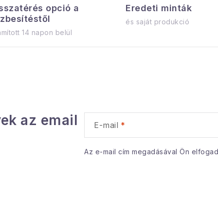
sszatérés opció a
Eredeti minták
zbesítéstől
és saját produkció
mított 14 napon belül
ek az email
E-mail
Az e-mail cím megadásával Ön elfoga