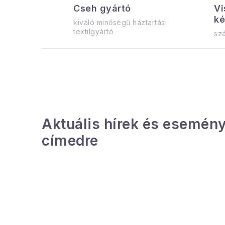
Cseh gyártó
Vi
ké
kiváló minőségű háztartási
textilgyártó
szá
Aktuális hírek és esemény
címedre
L
á