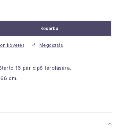
Kosárba
on követés
Megosztás
őtartó 16 pár cipő tárolására.
x 66 cm
.