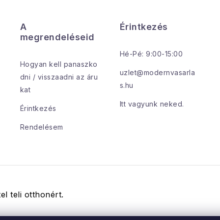
A
Érintkezés
megrendeléseid
Hé-Pé: 9:00-15:00
Hogyan kell panaszko
uzlet@modernvasarla
dni / visszaadni az áru
s.hu
kat
Itt vagyunk neked.
Érintkezés
Rendelésem
el teli otthonért.