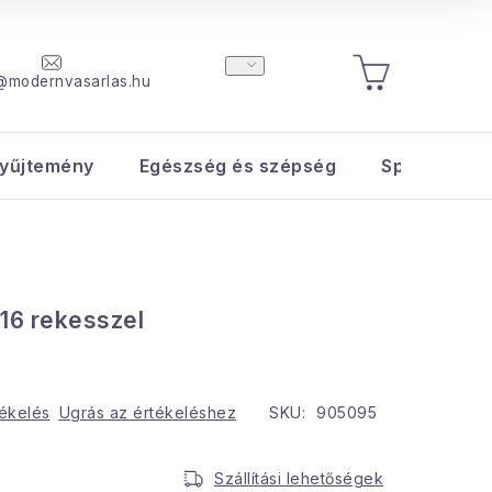
@modernvasarlas.hu
KOSÁR
yűjtemény
Egészség és szépség
Sport és s
16 rekesszel
tékelés
Ugrás az értékeléshez
SKU:
905095
Szállítási lehetőségek