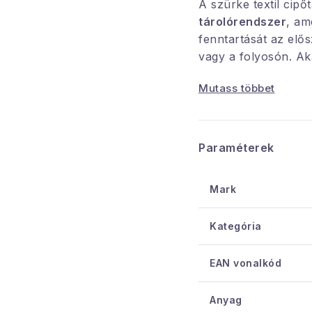
A szürke textil cipő
tárolórendszer
, am
fenntartását az el
vagy a folyosón. Aká
átláthatóan tárolha
Mutass többet
nagyon egyszerű öss
kivitelezés.
Paraméterek
Segít a rend fen
Áttekinthető,
Mark
16 pár cipőhöz,
Szín: szürke,
Kategória
Szerkezeti anyag
EAN vonalkód
A polcok anyaga:
Láb magassága 
Anyag