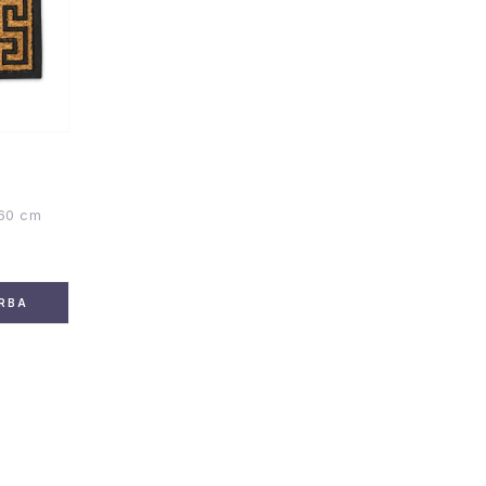
 60 cm
RBA