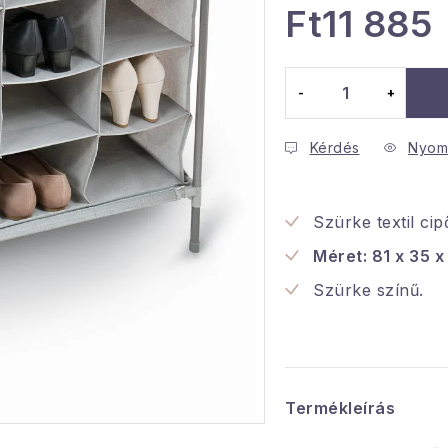
Ft11 885
Egységár:
Kérdés
Nyom
Szürke textil cip
Méret: 81 x 35 
Szürke színű.
Termékleírás