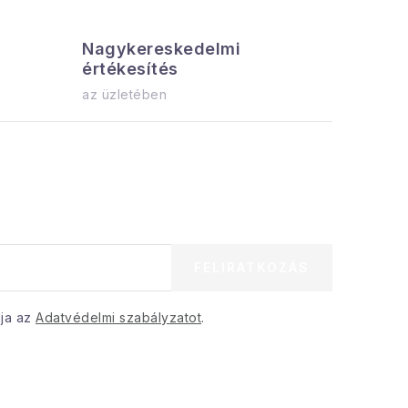
Nagykereskedelmi
Az össz
értékesítés
azonnal el
az üzletében
FELIRATKOZÁS
dja az
Adatvédelmi szabályzatot
.