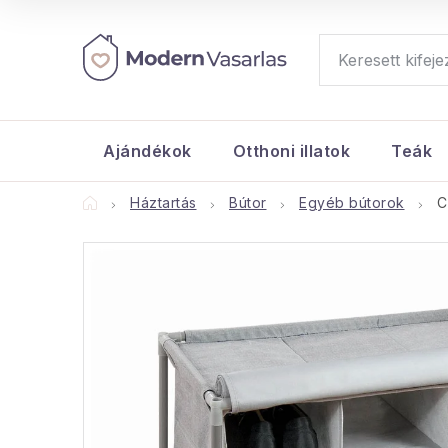
Ugrás
a
fő
tartalomhoz
Ajándékok
Otthoni illatok
Teák
Kezdőlap
Háztartás
Bútor
Egyéb bútorok
C