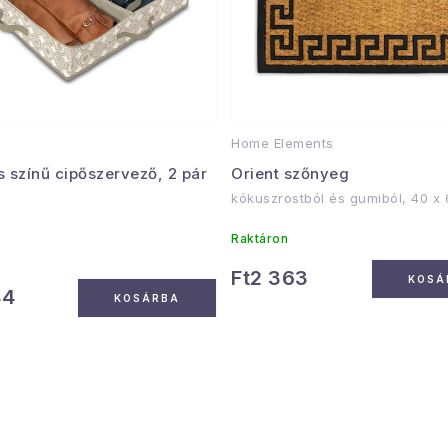
Home Elements
s színű cipőszervező, 2 pár
Orient szőnyeg
kókuszrostból és gumiból, 40 x
Raktáron
Ft2 363
KOSÁ
44
KOSÁRBA