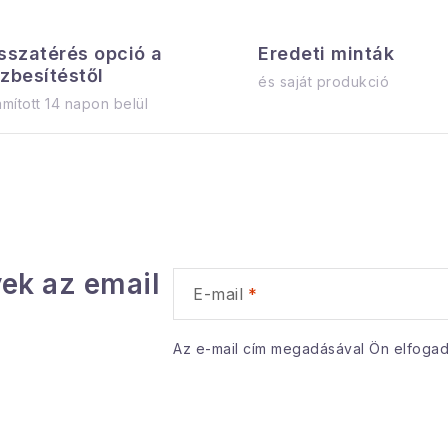
sszatérés opció a
Eredeti minták
zbesítéstől
és saját produkció
mított 14 napon belül
ek az email
E-mail
Az e-mail cím megadásával Ön elfoga