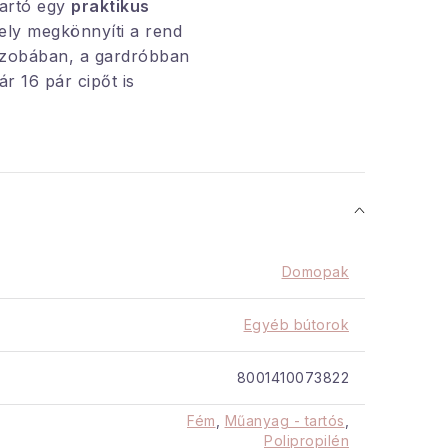
tartó egy
praktikus
ely megkönnyíti a rend
őszobában, a gardróbban
r 16 pár cipőt is
t benne. Örömet okoz majd a
zeszerelés és a stabil
ntartásában,
Domopak
Egyéb bútorok
: fém, polipropilén,
8001410073822
 textil huzat
12,5 cm, anyaga műanyag,
Fém
,
Műanyag - tartós
,
Polipropilén