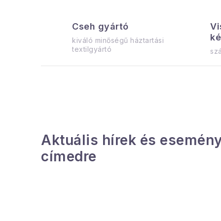
Cseh gyártó
Vi
ké
kiváló minőségű háztartási
textilgyártó
szá
Aktuális hírek és esemény
címedre
L