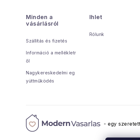
á
Minden a
Ihlet
b
vásárlásról
l
Rólunk
Szállítás és fizetés
é
Információ a mellékletr
c
ől
Nagykereskedelmi eg
yüttműködés
- egy szeretett