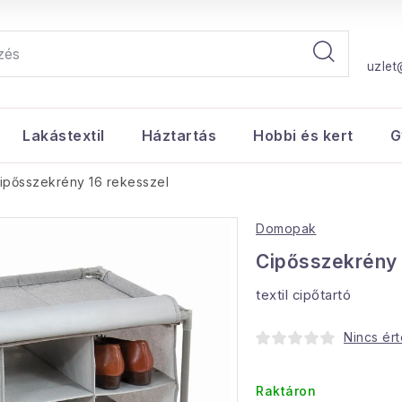
uzlet
Lakástextil
Háztartás
Hobbi és kert
G
ipősszekrény 16 rekesszel
Domopak
Cipősszekrény 
textil cipőtartó
Nincs ér
Raktáron