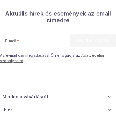
Aktuális hírek és események az email
címedre
FELIRATKOZÁS
E-mail
Az e-mail cím megadásával Ön elfogadja az
Adatvédelmi
szabályzatot
.
L
á
Minden a vásárlásról
b
l
Szállítás és fizetés
Ihlet
é