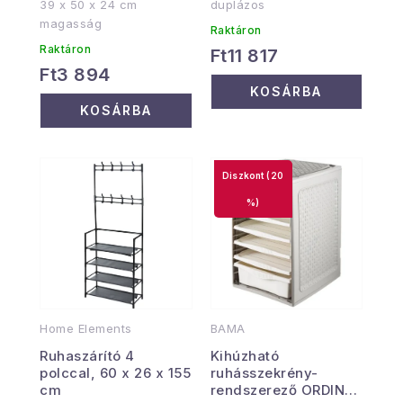
39 x 50 x 24 cm
duplázos
magasság
Raktáron
Raktáron
Ft11 817
Ft3 894
KOSÁRBA
KOSÁRBA
(20
%)
Home Elements
BAMA
Ruhaszárító 4
Kihúzható
polccal, 60 x 26 x 155
ruhásszekrény-
cm
rendszerező ORDINO,