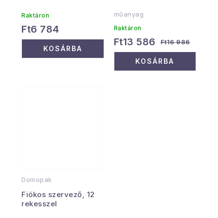
szürke/fehér szín
műanyag
Raktáron
Ft6 784
Raktáron
Ft13 586
Ft16 986
KOSÁRBA
KOSÁRBA
Domopak
Fiókos szervező, 12
rekesszel