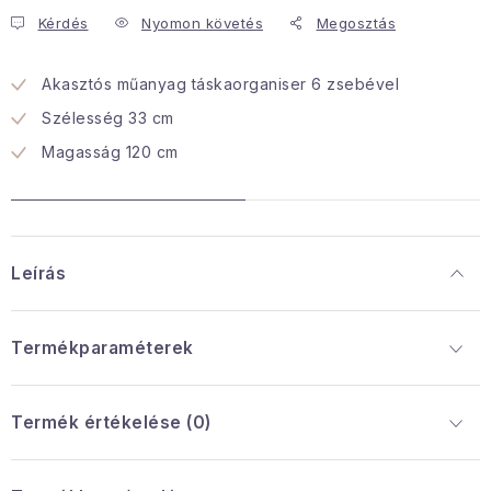
Kérdés
Nyomon követés
Megosztás
Januári akció
Akasztós műanyag táskaorganiser 6 zsebével
Veľkoobchodná spolupráca
Szélesség 33 cm
A személyes adatok védelmének feltételei
Magasság 120 cm
Hogyan kell panaszkodni / visszaadni az áruka
Kereskedelem feltételes
Információ a mellékletről
Érintkezés
Rólunk
Leírás
Termékparaméterek
Termék értékelése (0)