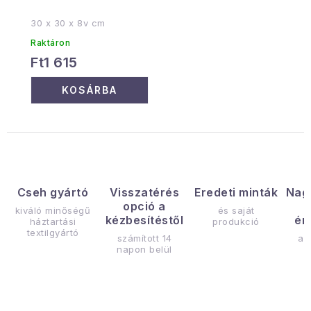
30 x 30 x 8v cm
Raktáron
Ft1 615
KOSÁRBA
Cseh gyártó
Visszatérés
Eredeti minták
Nag
opció a
kiváló minőségű
és saját
kézbesítéstől
ér
háztartási
produkció
textilgyártó
számított 14
az
napon belül