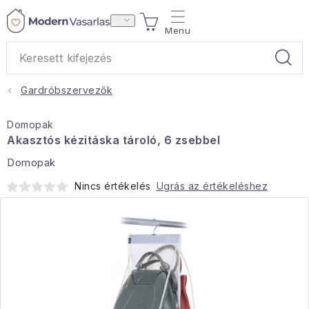
Ugrás
KOSÁR
a
fő
tartalomhoz
Gardróbszervezők
Ajándékok
Domopak
Otthoni illatok
Akasztós kézitáska tároló, 6 zsebbel
Domopak
Teák
Nincs értékelés
Ugrás az értékeléshez
Lakástextil
Háztartás
Hobbi és kert