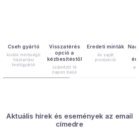
Januári akció
L
i
Veľkoobchodná spolupráca
s
A személyes adatok védelmének feltételei
t
a
Hogyan kell panaszkodni / visszaadni az áruka
Cseh gyártó
Visszatérés
Eredeti minták
Nag
opció a
i
kiváló minőségű
és saját
Kereskedelem feltételes
Információ a mellékletről
kézbesítéstől
ér
háztartási
produkció
r
textilgyártó
Érintkezés
Rólunk
számított 14
az
á
napon belül
n
y
í
t
á
Aktuális hírek és események az email
s
címedre
e
l