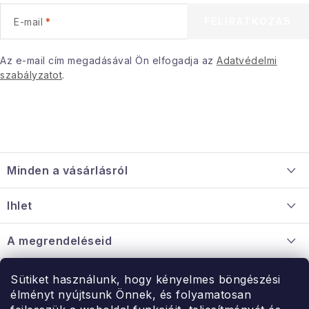
e
FELIRATKOZÁS
E-mail
m
e
i
Az e-mail cím megadásával Ön elfogadja az
Adatvédelmi
szabályzatot
.
L
á
Minden a vásárlásról
b
l
Szállítás és fizetés
Ihlet
é
Információ a mellékletről
c
Rólunk
A megrendeléseid
Nagykereskedelmi együttműködés
Hogyan kell panaszkodni / visszaadni az árukat
Érintkezés
Sütiket használunk, hogy kényelmes böngészési
Érintkezés
élményt nyújtsunk Önnek, és folyamatosan
Hé-Pé: 9:00-15:00