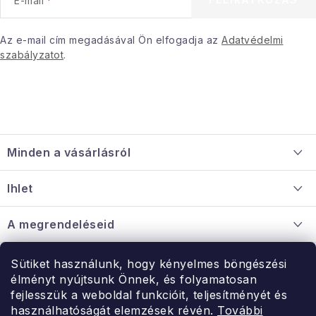
E-mail
Januári akció
Az e-mail cím megadásával Ön elfogadja az
Adatvédelmi
szabályzatot
.
Veľkoobchodná spolupráca
A személyes adatok védelmének feltételei
Hogyan kell panaszkodni / visszaadni az áruka
L
Kereskedelem feltételes
Információ a mellékletről
á
Érintkezés
Rólunk
Minden a vásárlásról
b
l
Szállítás és fizetés
Ihlet
é
Információ a mellékletről
c
Rólunk
A megrendeléseid
Nagykereskedelmi együttműködés
Hogyan kell panaszkodni / visszaadni az árukat
Érintkezés
Sütiket használunk, hogy kényelmes böngészési
Érintkezés
élményt nyújtsunk Önnek, és folyamatosan
Hé-Pé: 9:00-15:00
fejlesszük a weboldal funkcióit, teljesítményét és
Rendelésem
használhatóságát elemzések révén.
További
uzlet@modernvasarlas.hu