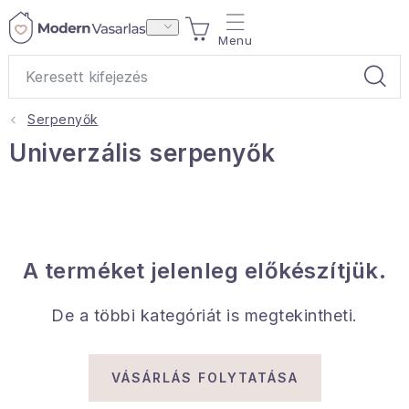
Ugrás
KOSÁR
a
fő
tartalomhoz
Serpenyők
Ajándékok
Univerzális serpenyők
Otthoni illatok
Teák
A terméket jelenleg előkészítjük.
Lakástextil
De a többi kategóriát is megtekintheti.
Háztartás
Hobbi és kert
VÁSÁRLÁS FOLYTATÁSA