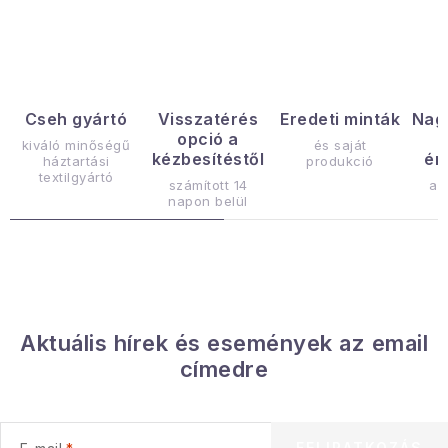
Gyűjtemény
Egészség és szépség
Sport és szabadban
Cseh gyártó
Visszatérés
Eredeti minták
Nag
opció a
kiváló minőségű
és saját
kézbesítéstől
ér
háztartási
produkció
Gyermekeknek
textilgyártó
számított 14
az
napon belül
Sziasztok, hív a nyár.
Pohodából importálva - rendezés
Szezonális kategóriák
Aktuális hírek és események az email
címedre
Fekete Péntek
Karácsonyi esemény
FELIRATKOZÁS