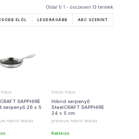
Oldal
1
/
1
- összesen
13
termék
CSÓBB ELÖL
LEGDRÁGÁBB
ABC SZERINT
 Haus
Swiss Haus
lCRAFT SAPPHIRE
Hibrid serpenyő
d serpenyő 26 x 5
SteelCRAFT SAPPHIRE
24 x 5 cm
um hibrid felület
prémium hibrid felület
ron
Raktáron