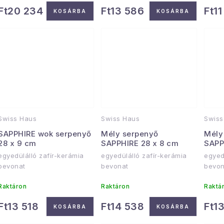
Ft20 234
Ft13 586
Ft1
d
KOSÁRBA
KOSÁRBA
s
e
t
z
á
é
s
a
e
Swiss Haus
Swiss Haus
Swiss
SAPPHIRE wok serpenyő
Mély serpenyő
Mély
28 x 9 cm
SAPPHIRE 28 x 8 cm
SAPP
egyedülálló zafír-kerámia
egyedülálló zafír-kerámia
egyed
bevonat
bevonat
bevon
Raktáron
Raktáron
Raktá
Ft13 518
Ft14 538
Ft1
KOSÁRBA
KOSÁRBA