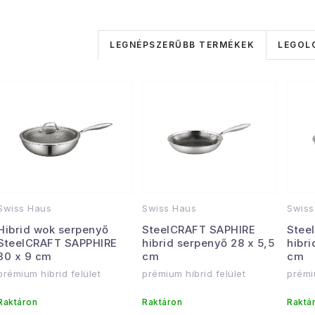
T
LEGNÉPSZERŰBB TERMÉKEK
LEGOL
e
T
r
e
m
r
é
m
k
é
e
Swiss Haus
Swiss Haus
Swiss
k
k
Hibrid wok serpenyő
SteelCRAFT SAPHIRE
Stee
e
SteelCRAFT SAPPHIRE
hibrid serpenyő 28 x 5,5
hibri
r
30 x 9 cm
cm
cm
k
prémium hibrid felület
prémium hibrid felület
prémi
e
n
Raktáron
Raktáron
Raktá