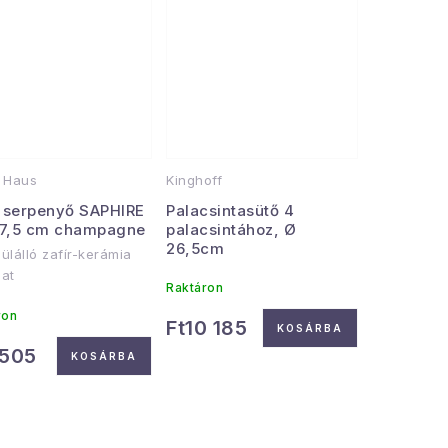
 Haus
Kinghoff
 serpenyő SAPHIRE
Palacsintasütő 4
 7,5 cm champagne
palacsintához, Ø
26,5cm
ülálló zafír-kerámia
at
Raktáron
ron
Ft10 185
KOSÁRBA
 505
KOSÁRBA