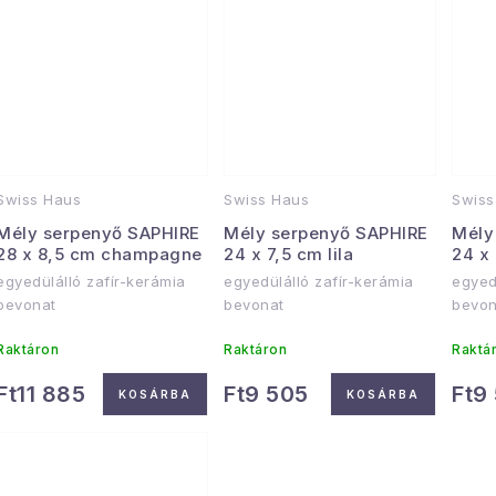
Swiss Haus
Swiss Haus
Swiss
Mély serpenyő SAPHIRE
Mély serpenyő SAPHIRE
Mély
28 x 8,5 cm champagne
24 x 7,5 cm lila
24 x
egyedülálló zafír-kerámia
egyedülálló zafír-kerámia
egyed
bevonat
bevonat
bevon
Raktáron
Raktáron
Raktá
Ft11 885
Ft9 505
Ft9
KOSÁRBA
KOSÁRBA