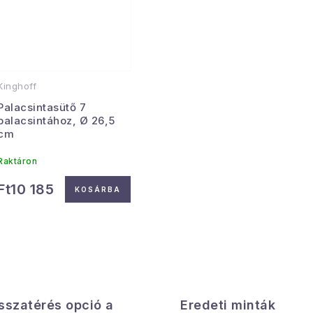
Kinghoff
Palacsintasütő 7
palacsintához, Ø 26,5
cm
Raktáron
Ft10 185
KOSÁRBA
L
sszatérés opció a
s
Eredeti minták