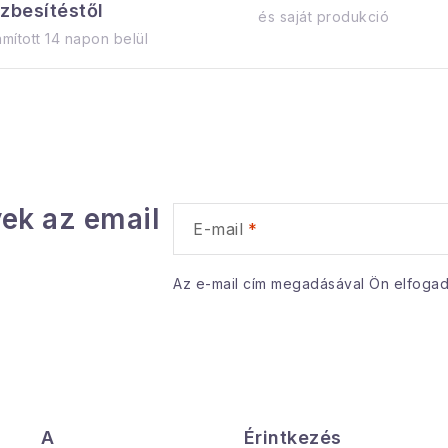
zbesítéstől
és saját produkció
mított 14 napon belül
a
á
n
ek az email
y
E-mail
Az e-mail cím megadásával Ön elfoga
á
s
e
A
Érintkezés