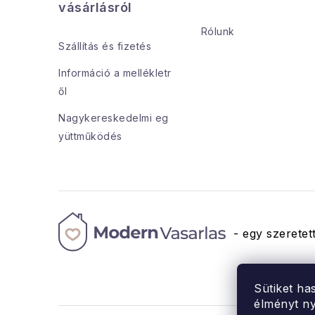
b
vásárlásról
l
Rólunk
Szállítás és fizetés
é
i
Információ a mellékletr
c
ől
Nagykereskedelmi eg
yüttműködés
- egy szeretett
Sütiket ha
élményt ny