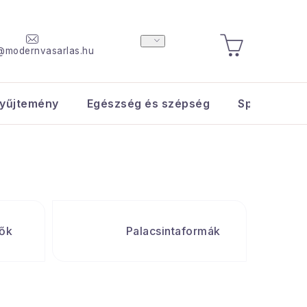
@modernvasarlas.hu
KOSÁR
yűjtemény
Egészség és szépség
Sport és s
ők
Palacsintaformák