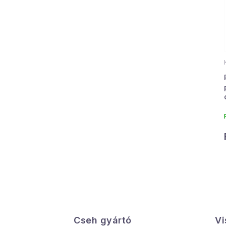
i
Cseh gyártó
Vi