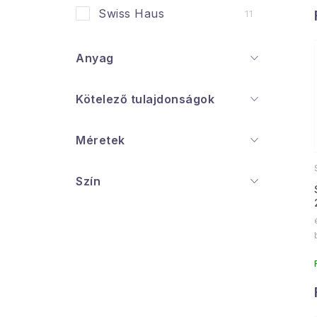
i
Swiss Haus
11
Anyag
Kötelező tulajdonságok
j
Méretek
Szín