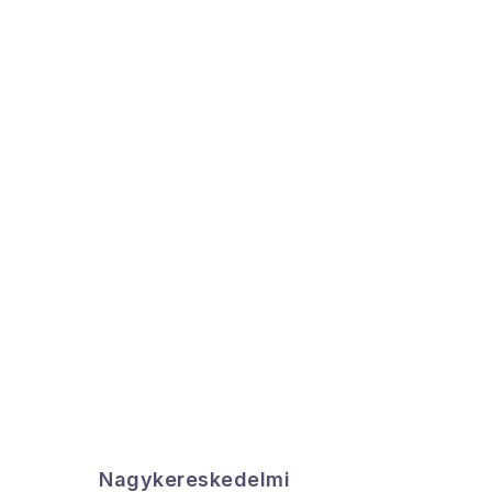
Nagykereskedelmi
Az össz