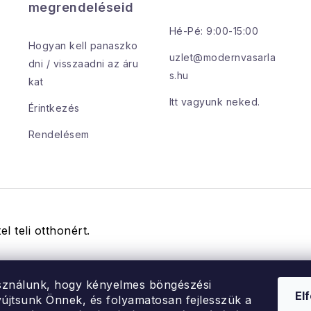
e
megrendeléseid
m
Hé-Pé: 9:00-15:00
Hogyan kell panaszko
e
uzlet@modernvasarla
dni / visszaadni az áru
s.hu
kat
Itt vagyunk neked.
Érintkezés
Rendelésem
el teli otthonért.
sználunk, hogy kényelmes böngészési
El
újtsunk Önnek, és folyamatosan fejlesszük a