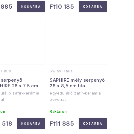
1 885
Ft10 185
KOSÁRBA
KOSÁRBA
 Haus
Swiss Haus
 serpenyő
SAPHIRE mély serpenyő
HIRE 26 x 7,5 cm
28 x 8,5 cm lila
ülálló zafír-kerámia
egyedülálló zafír-kerámia
at
bevonat
ron
Raktáron
3 518
Ft11 885
KOSÁRBA
KOSÁRBA