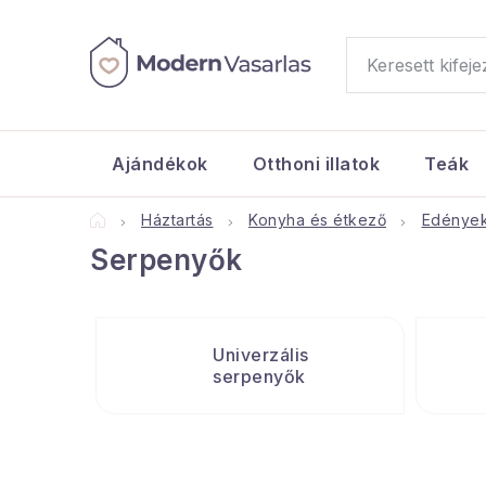
Ugrás
a
fő
tartalomhoz
Ajándékok
Otthoni illatok
Teák
Kezdőlap
Háztartás
Konyha és étkező
Edények
Serpenyők
Univerzális
serpenyők