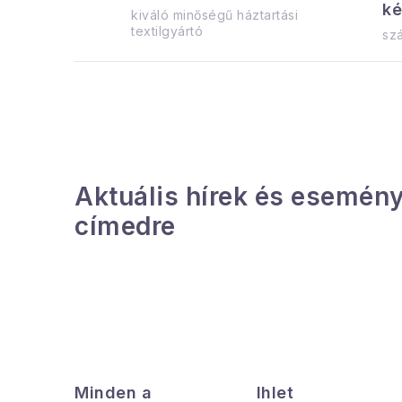
ké
kiváló minőségű háztartási
t
textilgyártó
szá
i
r
Aktuális hírek és esemény
címedre
í
t
L
á
l
Minden a
Ihlet