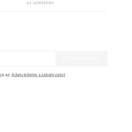
az üzletében
FELIRATKOZÁS
dja az
Adatvédelmi szabályzatot
.