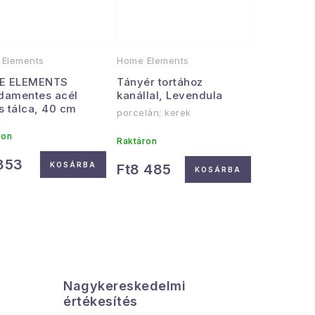
Elements
Home Elements
E ELEMENTS
Tányér tortához
damentes acél
kanállal, Levendula
s tálca, 40 cm
porcelán; kerek
ron
Raktáron
 853
KOSÁRBA
Ft8 485
KOSÁRBA
Nagykereskedelmi
Az össz
értékesítés
azonnal el