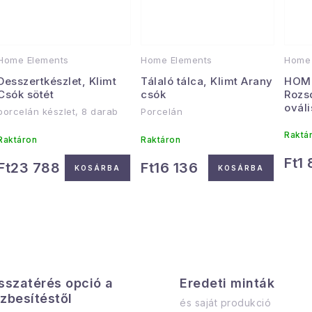
á
é
s
a
e
Home Elements
Home Elements
Home 
Desszertkészlet, Klimt
Tálaló tálca, Klimt Arany
HOM
Csók sötét
csók
Rozs
ováli
porcelán készlet, 8 darab
Porcelán
Raktá
Raktáron
Raktáron
Ft1
Ft23 788
Ft16 136
KOSÁRBA
KOSÁRBA
L
sszatérés opció a
s
Eredeti minták
zbesítéstől
és saját produkció