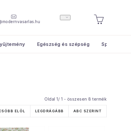
@modernvasarlas.hu
KOSÁR
yűjtemény
Egészség és szépség
Sport és s
Oldal
1
/
1
- összesen
8
termék
CSÓBB ELÖL
LEGDRÁGÁBB
ABC SZERINT