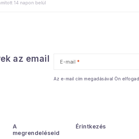
mított 14 napon belül
a
á
n
ek az email
y
E-mail
Az e-mail cím megadásával Ön elfoga
á
s
e
A
Érintkezés
e
megrendeléseid