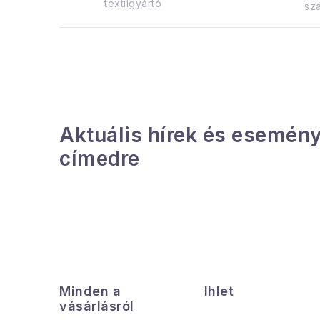
textilgyártó
szá
i
r
Aktuális hírek és esemény
címedre
í
t
L
á
l
Minden a
Ihlet
b
vásárlásról