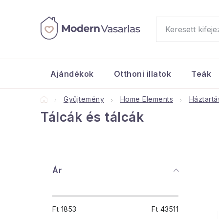
Ugrás
a
fő
tartalomhoz
Ajándékok
Otthoni illatok
Teák
Kezdőlap
Gyűjtemény
Home Elements
Háztartá
Tálcák és tálcák
O
Ár
l
d
Ft
1853
Ft
43511