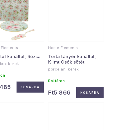
Elements
Home Elements
tál kanállal, Rózsa
Torta tányér kanállal,
Klimt Csók sötét
lán; kerek
porcelán; kerek
ron
Raktáron
 485
KOSÁRBA
Ft5 866
KOSÁRBA