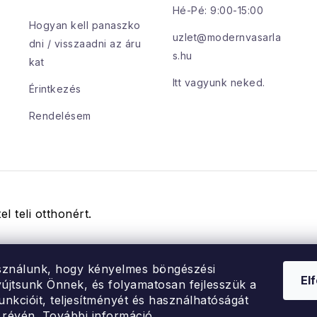
m
Hé-Pé: 9:00-15:00
Hogyan kell panaszko
e
uzlet@modernvasarla
dni / visszaadni az áru
s.hu
kat
Itt vagyunk neked.
Érintkezés
Rendelésem
el teli otthonért.
sználunk, hogy kényelmes böngészési
El
újtsunk Önnek, és folyamatosan fejlesszük a
unkcióit, teljesítményét és használhatóságát
 révén.
További információ