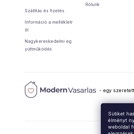
l
Rólunk
Szállítás és fizetés
é
i
Információ a mellékletr
c
ől
Nagykereskedelmi eg
yüttműködés
- egy szeretett
Sütiket ha
élményt ny
weboldal f
elemzések