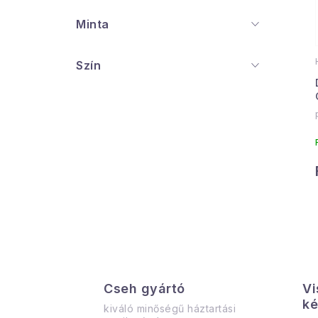
j
Minta
Szín
i
Cseh gyártó
Vi
ké
kiváló minőségű háztartási
t