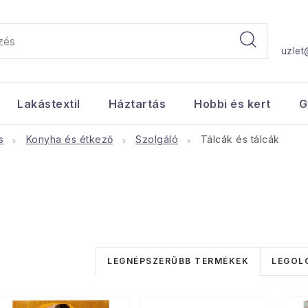
uzlet
Lakástextil
Háztartás
Hobbi és kert
G
s
Konyha és étkező
Szolgáló
Tálcák és tálcák
T
LEGNÉPSZERŰBB TERMÉKEK
LEGOL
e
T