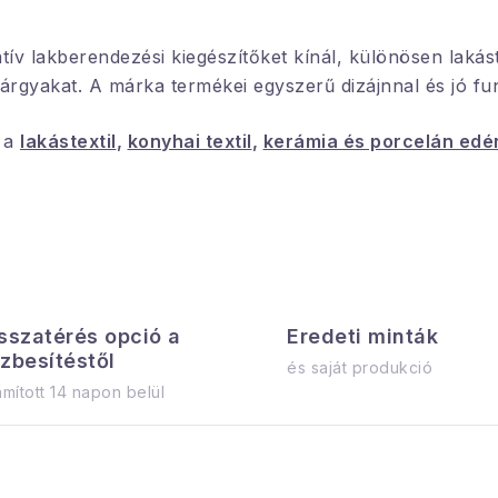
v lakberendezési kiegészítőket kínál, különösen lakáste
rgyakat. A márka termékei egyszerű dizájnnal és jó funk
n a
lakástextil
,
konyhai textil
,
kerámia és porcelán edé
sszatérés opció a
Eredeti minták
zbesítéstől
és saját produkció
mított 14 napon belül