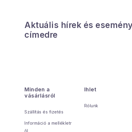
Aktuális hírek és esemény
címedre
L
á
Minden a
Ihlet
b
vásárlásról
l
Rólunk
Szállítás és fizetés
é
Információ a mellékletr
c
ől