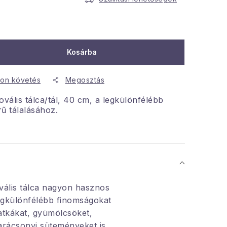
Kosárba
on követés
Megosztás
vális tálca/tál, 40 cm, a legkülönfélébb
ű tálalásához.
ovális tálca nagyon hasznos
egkülönfélébb finomságokat
latkákat, gyümölcsöket,
karácsonyi süteményeket is