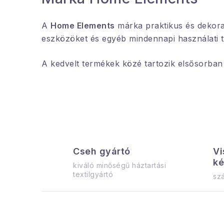
A
Home Elements
márka praktikus és dekoratí
eszközöket és egyéb mindennapi használati tá
A kedvelt termékek közé tartozik elsősorba
Cseh gyártó
Vi
ké
kiváló minőségű háztartási
textilgyártó
szá