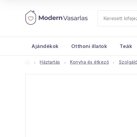
Ugrás
a
fő
tartalomhoz
Ajándékok
Otthoni illatok
Teák
Kezdőlap
Háztartás
Konyha és étkező
Szolgál