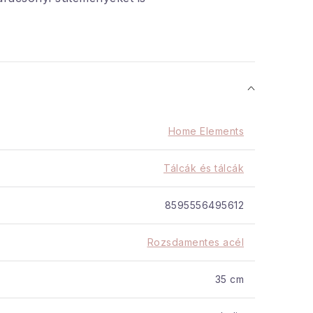
álhatja vendégeinek, és a
helyezheti a konyhából. A
kítása eleganciát és stílust
ésnek.
 design
n mosható
Home Elements
él anyag
Tálcák és tálcák
unkcionális
8595556495612
Rozsdamentes acél
35 cm