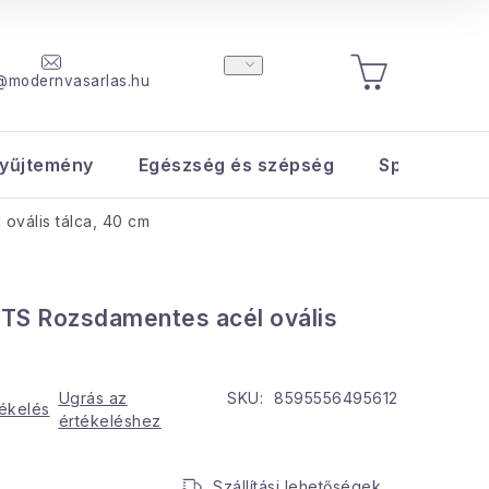
@modernvasarlas.hu
KOSÁR
yűjtemény
Egészség és szépség
Sport és s
vális tálca, 40 cm
 Rozsdamentes acél ovális
Ugrás az
SKU:
8595556495612
tékelés
értékeléshez
Szállítási lehetőségek