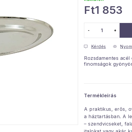
Ft1 853
Egységár:
Kérdés
Nyom
Rozsdamentes acél o
finomságok gyönyör
Termékleírás
A praktikus, erős, 
a háztartásban. A l
– szendvicseket, fa
italokat vagy akár 