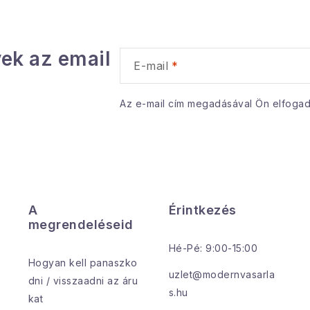
ek az email
E-mail
Az e-mail cím megadásával Ön elfoga
A
Érintkezés
megrendeléseid
Hé-Pé: 9:00-15:00
Hogyan kell panaszko
uzlet@modernvasarla
dni / visszaadni az áru
s.hu
kat