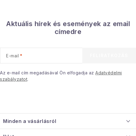
í
t
á
Aktuális hírek és események az email
s
címedre
e
l
e
FELIRATKOZÁS
E-mail
m
e
i
Az e-mail cím megadásával Ön elfogadja az
Adatvédelmi
szabályzatot
.
L
á
Minden a vásárlásról
b
l
Szállítás és fizetés