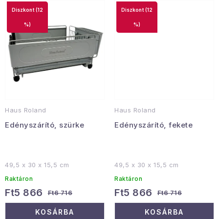
(12
(12
Januári akció
%)
%)
Veľkoobchodná spolupráca
A személyes adatok védelmének feltételei
Hogyan kell panaszkodni / visszaadni az áruka
Kereskedelem feltételes
Információ a mellékletről
Érintkezés
Rólunk
Haus Roland
Haus Roland
Edényszárító, szürke
Edényszárító, fekete
49,5 x 30 x 15,5 cm
49,5 x 30 x 15,5 cm
Raktáron
Raktáron
Ft5 866
Ft5 866
Ft6 716
Ft6 716
KOSÁRBA
KOSÁRBA