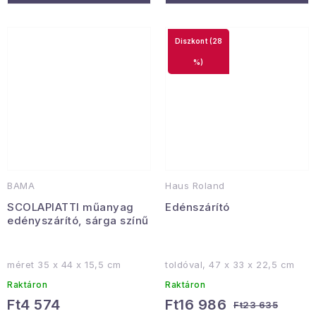
(28
%)
BAMA
Haus Roland
SCOLAPIATTI műanyag
Edénszárító
edényszárító, sárga színű
méret 35 x 44 x 15,5 cm
toldóval, 47 x 33 x 22,5 cm
Raktáron
Raktáron
Ft4 574
Ft16 986
Ft23 635