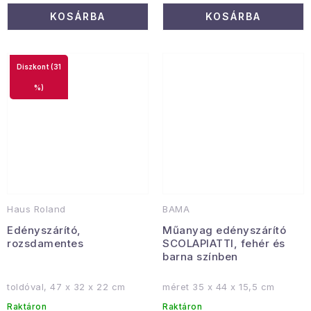
KOSÁRBA
KOSÁRBA
(31
%)
Haus Roland
BAMA
Edényszárító,
Műanyag edényszárító
rozsdamentes
SCOLAPIATTI, fehér és
barna színben
toldóval, 47 x 32 x 22 cm
méret 35 x 44 x 15,5 cm
Raktáron
Raktáron