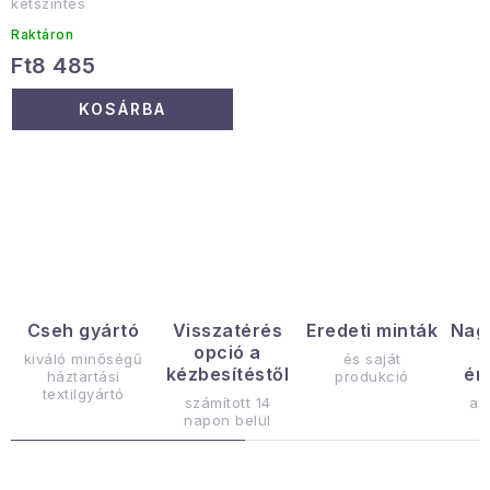
kétszintes
Raktáron
Ft8 485
KOSÁRBA
L
i
s
t
a
Cseh gyártó
Visszatérés
Eredeti minták
Nag
opció a
i
kiváló minőségű
és saját
kézbesítéstől
ér
háztartási
produkció
r
textilgyártó
számított 14
az
á
napon belül
n
y