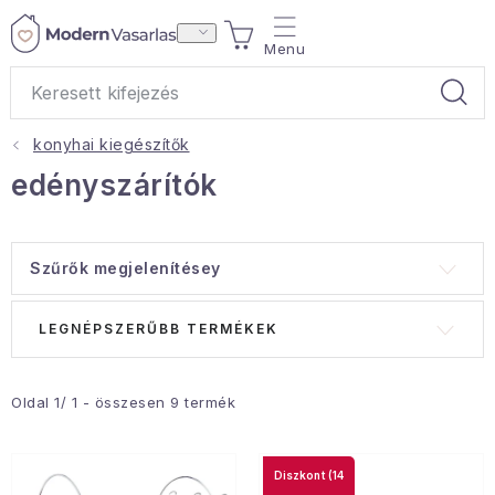
Ugrás
KOSÁR
a
fő
tartalomhoz
konyhai kiegészítők
Ajándékok
edényszárítók
Otthoni illatok
Szűrők megjelenítésey
Teák
T
T
LEGNÉPSZERŰBB TERMÉKEK
Lakástextil
e
e
r
r
Háztartás
m
m
Oldal
1
/
1
- összesen
9
termék
é
é
Hobbi és kert
k
k
(14