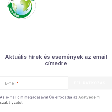
Gyűjtemény
Egészség és szépség
Sport és szabadban
Gyermekeknek
Sziasztok, hív a nyár.
Aktuális hírek és események az email
címedre
Pohodából importálva - rendezés
Szezonális kategóriák
FELIRATKOZÁS
E-mail
Fekete Péntek
Az e-mail cím megadásával Ön elfogadja az
Adatvédelmi
szabályzatot
.
Karácsonyi esemény