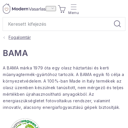
Ugrás
KOSÁR
a
fő
tartalomhoz
Fogalomtár
Ajándékok
BAMA
Otthoni illatok
A BAMA márka 1979 óta egy olasz háztartási és kerti
Teák
műanyagtermék-gyártóhoz tartozik. A BAMA egyik fő célja a
környezetvédelem. A 100%-ban Made in Italy termékek az
Lakástextil
olasz üzemben készülnek tanúsított, nem mérgező és teljes
mértékben újrahasznosítható anyagokból. Az
Háztartás
energiaszükségletet fotovoltaikus rendszer, valamint
innovatív, alacsony energiafogyasztású gépek biztosítják.
Hobbi és kert