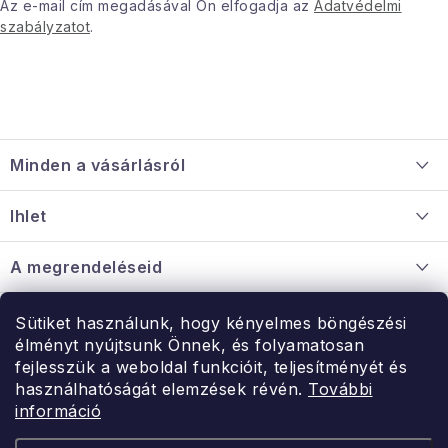
Az e-mail cím megadásával Ön elfogadja az
Adatvédelmi
szabályzatot
.
L
á
Minden a vásárlásról
b
l
Szállítás és fizetés
Ihlet
é
Információ a mellékletről
c
Rólunk
A megrendeléseid
Nagykereskedelmi együttműködés
Hogyan kell panaszkodni / visszaadni az árukat
Érintkezés
Sütiket használunk, hogy kényelmes böngészési
Érintkezés
élményt nyújtsunk Önnek, és folyamatosan
Hé-Pé: 9:00-15:00
fejlesszük a weboldal funkcióit, teljesítményét és
Rendelésem
használhatóságát elemzések révén.
További
uzlet@modernvasarlas.hu
információ
- egy szeretettel teli otthonért.
Itt vagyunk neked.