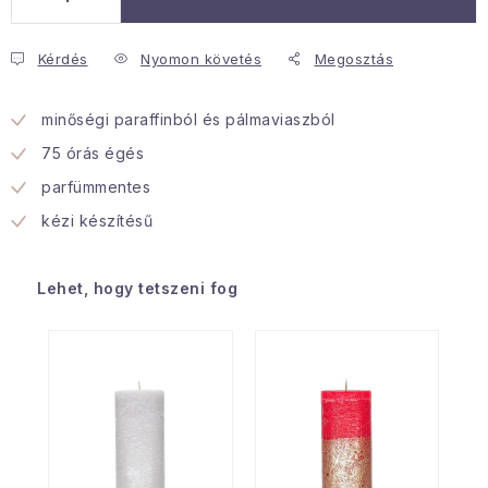
Januári akció
Kérdés
Nyomon követés
Megosztás
Veľkoobchodná spolupráca
minőségi paraffinból és pálmaviaszból
A személyes adatok védelmének feltételei
75 órás égés
Hogyan kell panaszkodni / visszaadni az áruka
parfümmentes
Kereskedelem feltételes
Információ a mellékletről
kézi készítésű
Érintkezés
Rólunk
Lehet, hogy tetszeni fog