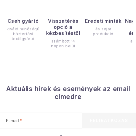
Cseh gyártó
Visszatérés
Eredeti minták
Nag
opció a
kiváló minőségű
és saját
kézbesítéstől
ér
háztartási
produkció
textilgyártó
számított 14
az
napon belül
Aktuális hírek és események az email
címedre
FELIRATKOZÁS
E-mail