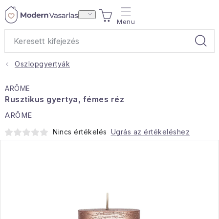
Ugrás
KOSÁR
a
fő
tartalomhoz
Oszlopgyertyák
Ajándékok
ARÔME
Otthoni illatok
Rusztikus gyertya, fémes réz
ARÔME
Teák
Nincs értékelés
Ugrás az értékeléshez
Lakástextil
Háztartás
Hobbi és kert