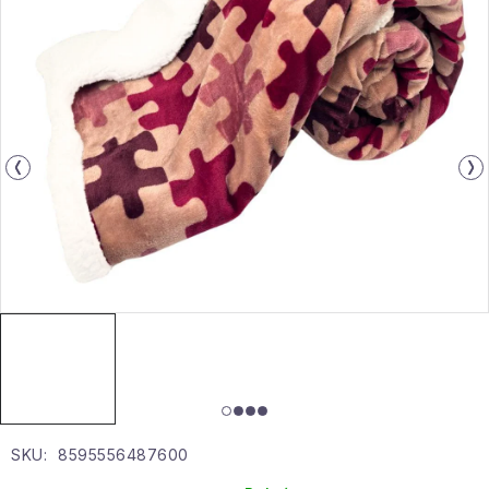
Gyűjtemény
Egészség és szépség
Sport és szabadban
Gyermekeknek
Sziasztok, hív a nyár.
Pohodából importálva - rendezés
Szezonális kategóriák
Fekete Péntek
SKU:
8595556487600
Karácsonyi esemény