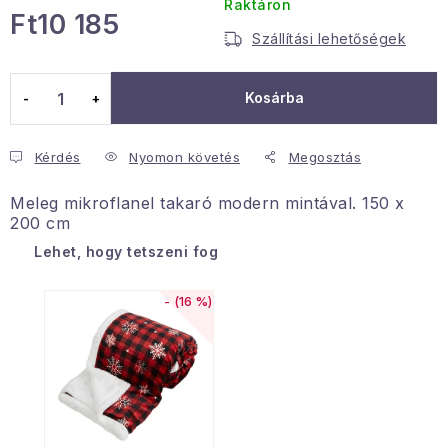
Raktáron
Ft10 185
Januári akció
Szállítási lehetőségek
Egységár:
Veľkoobchodná spolupráca
Kosárba
A személyes adatok védelmének feltételei
Hogyan kell panaszkodni / visszaadni az áruka
Kérdés
Nyomon követés
Megosztás
Kereskedelem feltételes
Információ a mellékletről
Meleg mikroflanel takaró modern mintával. 150 x
Érintkezés
Rólunk
200 cm
Lehet, hogy tetszeni fog
(16 %)