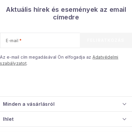
Aktuális hírek és események az email
címedre
FELIRATKOZÁS
E-mail
Az e-mail cím megadásával Ön elfogadja az
Adatvédelmi
szabályzatot
.
L
á
Minden a vásárlásról
b
l
Szállítás és fizetés
Ihlet
é
Információ a mellékletről
c
Rólunk