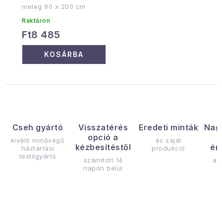
meleg 90 x 200 cm
Raktáron
Ft8 485
KOSÁRBA
Cseh gyártó
Visszatérés
Eredeti minták
Nag
opció a
kiváló minőségű
és saját
kézbesítéstől
ér
háztartási
produkció
textilgyártó
számított 14
az
napon belül