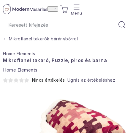
Ugrás
KOSÁR
a
fő
tartalomhoz
Mikroflanel takarók báránybőrrel
Ajándékok
Home Elements
Otthoni illatok
Mikroflanel takaró, Puzzle, piros és barna
Home Elements
Teák
Nincs értékelés
Ugrás az értékeléshez
Lakástextil
Háztartás
Hobbi és kert