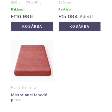
200 cm, 70 x 90 cm
200 cm
Raktáron
Raktáron
Ft16 986
Ft5 084
Ft6 444
KOSÁRBA
KOSÁRBA
Home Elements
Mikroflanel lepedő
piros