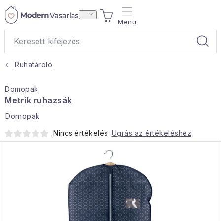
Ugrás
KOSÁR
a
fő
tartalomhoz
Ruhatároló
Ajándékok
Domopak
Otthoni illatok
Metrik ruhazsák
Domopak
Teák
Nincs értékelés
Ugrás az értékeléshez
Lakástextil
Háztartás
Hobbi és kert