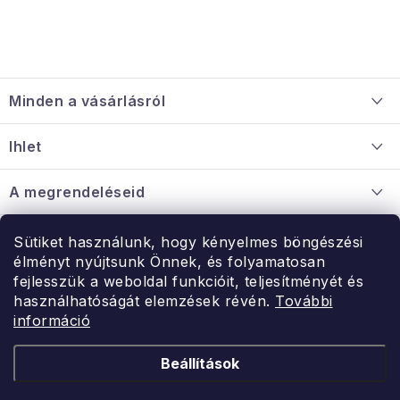
L
á
Minden a vásárlásról
b
l
Szállítás és fizetés
Ihlet
é
Információ a mellékletről
c
Rólunk
A megrendeléseid
Nagykereskedelmi együttműködés
Hogyan kell panaszkodni / visszaadni az árukat
Érintkezés
Sütiket használunk, hogy kényelmes böngészési
Érintkezés
élményt nyújtsunk Önnek, és folyamatosan
Hé-Pé: 9:00-15:00
fejlesszük a weboldal funkcióit, teljesítményét és
Rendelésem
használhatóságát elemzések révén.
További
uzlet@modernvasarlas.hu
információ
- egy szeretettel teli otthonért.
Itt vagyunk neked.
Beállítások
Kereskedelem feltételei
A személyes adatok védelmének feltételei