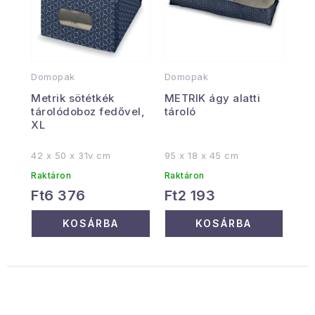
Domopak
Domopak
Metrik sötétkék
METRIK ágy alatti
tárolódoboz fedővel,
tároló
XL
42 x 50 x 31v cm
95 x 18 x 45 cm
Raktáron
Raktáron
Ft6 376
Ft2 193
KOSÁRBA
KOSÁRBA