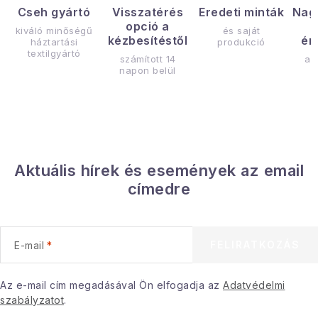
Cseh gyártó
Visszatérés
Eredeti minták
Nag
opció a
kiváló minőségű
és saját
kézbesítéstől
ér
háztartási
produkció
textilgyártó
számított 14
az
napon belül
Aktuális hírek és események az email
címedre
FELIRATKOZÁS
E-mail
Az e-mail cím megadásával Ön elfogadja az
Adatvédelmi
szabályzatot
.