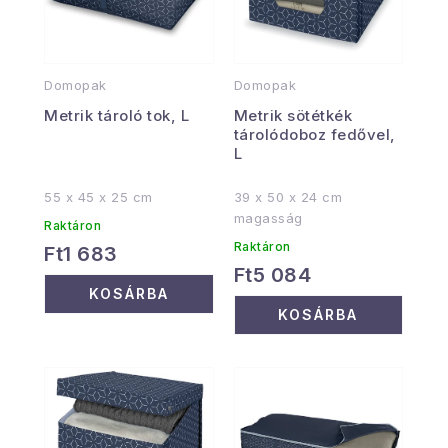
Domopak
Domopak
Metrik tároló tok, L
Metrik sötétkék
tárolódoboz fedővel,
L
55 x 45 x 25 cm
39 x 50 x 24 cm
magasság
Raktáron
Raktáron
Ft1 683
Ft5 084
KOSÁRBA
KOSÁRBA