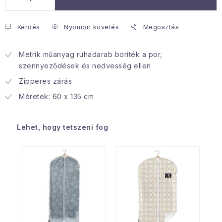
Januári akció
Kérdés
Nyomon követés
Megosztás
Veľkoobchodná spolupráca
Metrik műanyag ruhadarab boríték a por,
A személyes adatok védelmének feltételei
szennyeződések és nedvesség ellen
Hogyan kell panaszkodni / visszaadni az áruka
Zipperes zárás
Kereskedelem feltételes
Információ a mellékletről
Méretek: 60 x 135 cm
Érintkezés
Rólunk
Lehet, hogy tetszeni fog