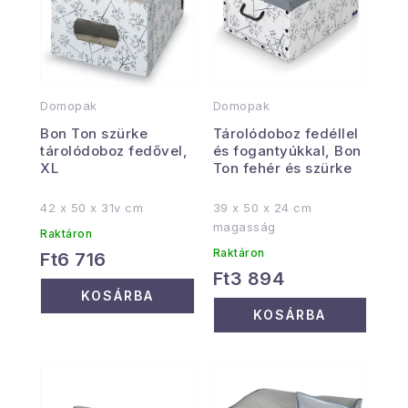
Domopak
Domopak
Bon Ton szürke
Tárolódoboz fedéllel
tárolódoboz fedővel,
és fogantyúkkal, Bon
XL
Ton fehér és szürke
42 x 50 x 31v cm
39 x 50 x 24 cm
magasság
Raktáron
Raktáron
Ft6 716
Ft3 894
KOSÁRBA
KOSÁRBA