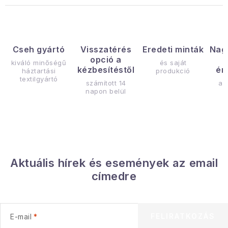
Cseh gyártó
Visszatérés
Eredeti minták
Nag
opció a
kiváló minőségű
és saját
kézbesítéstől
ér
háztartási
produkció
textilgyártó
számított 14
az
napon belül
Aktuális hírek és események az email
címedre
FELIRATKOZÁS
E-mail