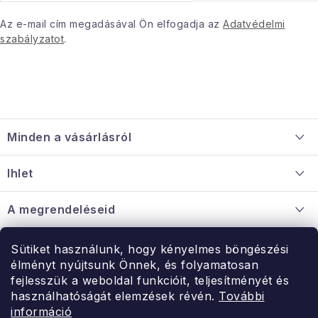
Az e-mail cím megadásával Ön elfogadja az
Adatvédelmi
szabályzatot
.
L
á
Minden a vásárlásról
b
l
Szállítás és fizetés
Ihlet
é
Információ a mellékletről
c
Rólunk
A megrendeléseid
Nagykereskedelmi együttműködés
Hogyan kell panaszkodni / visszaadni az árukat
Érintkezés
Sütiket használunk, hogy kényelmes böngészési
Érintkezés
élményt nyújtsunk Önnek, és folyamatosan
Hé-Pé: 9:00-15:00
fejlesszük a weboldal funkcióit, teljesítményét és
Rendelésem
használhatóságát elemzések révén.
További
uzlet@modernvasarlas.hu
információ