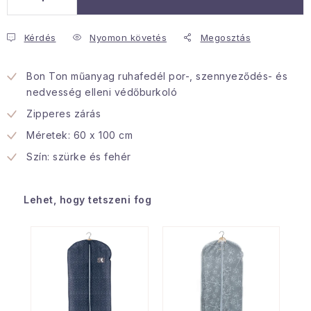
Januári akció
Kérdés
Nyomon követés
Megosztás
Veľkoobchodná spolupráca
Bon Ton műanyag ruhafedél por-, szennyeződés- és
A személyes adatok védelmének feltételei
nedvesség elleni védőburkoló
Hogyan kell panaszkodni / visszaadni az áruka
Zipperes zárás
Kereskedelem feltételes
Információ a mellékletről
Méretek: 60 x 100 cm
Érintkezés
Rólunk
Szín: szürke és fehér
Lehet, hogy tetszeni fog