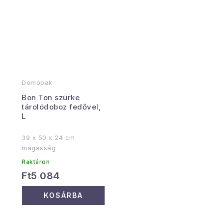
Domopak
Bon Ton szürke
tárolódoboz fedővel,
L
39 x 50 x 24 cm
magasság
Raktáron
Ft5 084
KOSÁRBA