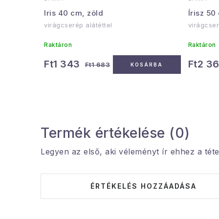
Iris 40 cm, zöld
Írisz 50
virágcserép alátéttel
virágcser
Raktáron
Raktáron
Ft1 343
Ft2 3
Ft1 683
KOSÁRBA
Termék értékelése (0)
Legyen az első, aki véleményt ír ehhez a téte
ÉRTÉKELÉS HOZZÁADÁSA