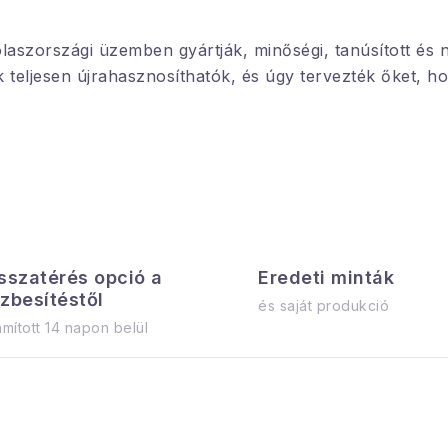
olaszországi üzemben gyártják, minőségi, tanúsított é
k teljesen újrahasznosíthatók, és úgy tervezték őket, 
sszatérés opció a
Eredeti minták
zbesítéstől
és saját produkció
mított 14 napon belül