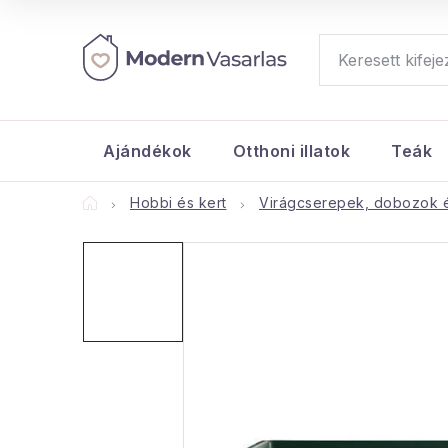
Ugrás
a
fő
tartalomhoz
Ajándékok
Otthoni illatok
Teák
Kezdőlap
Hobbi és kert
Virágcserepek, dobozok 