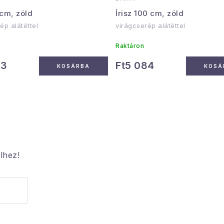
 cm, zöld
Írisz 100 cm, zöld
ép alátéttel
virágcserép alátéttel
Raktáron
63
Ft5 084
KOSÁRBA
KOSÁ
lhez!