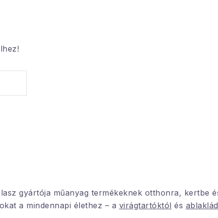
lhez!
lasz gyártója műanyag termékeknek otthonra, kertbe é
sokat a mindennapi élethez – a
virágtartóktól
és
ablaklád