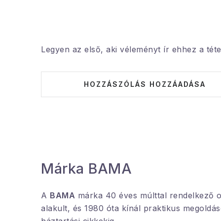
Legyen az első, aki véleményt ír ehhez a téte
HOZZÁSZÓLÁS HOZZÁADÁSA
Márka BAMA
A
BAMA
márka 40 éves múlttal rendelkező o
alakult, és 1980 óta kínál praktikus megoldá
háztartási cikkekig
.