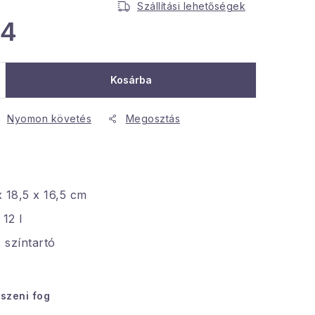
Szállítási lehetőségek
04
Kosárba
Nyomon követés
Megosztás
 18,5 x 16,5 cm
 12 l
s színtartó
tszeni fog