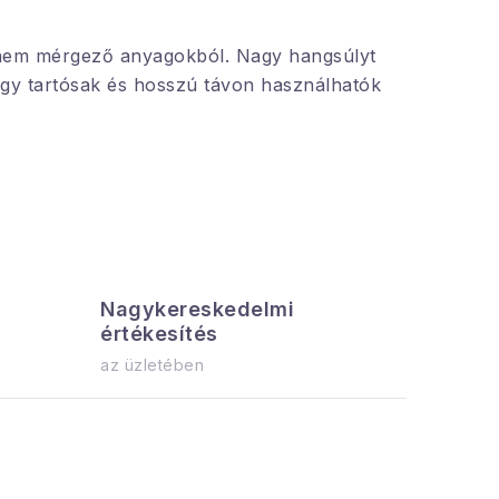
s nem mérgező anyagokból. Nagy hangsúlyt
hogy tartósak és hosszú távon használhatók
Nagykereskedelmi
Az össz
értékesítés
azonnal el
az üzletében