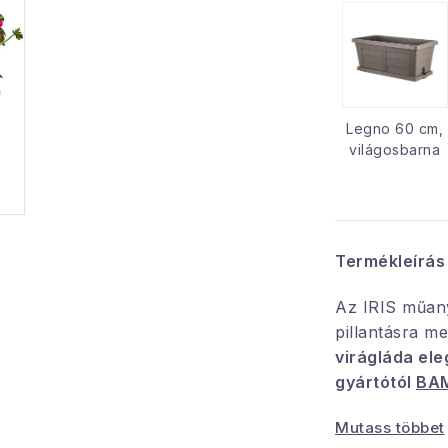
Legno 60 cm,
világosbarna
Termékleírás
Az IRIS műany
pillantásra m
virágláda ele
gyártótól
BA
Mutass többet
A virágládához