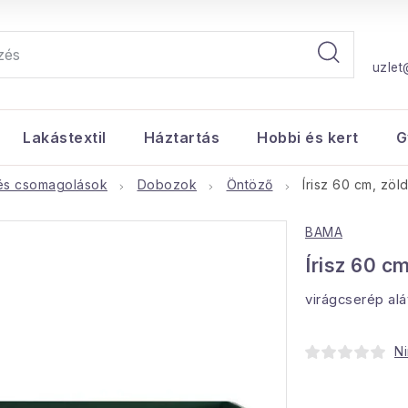
uzlet
Lakástextil
Háztartás
Hobbi és kert
G
és csomagolások
Dobozok
Öntöző
Írisz 60 cm, zöl
BAMA
Írisz 60 cm
virágcserép alá
Ni