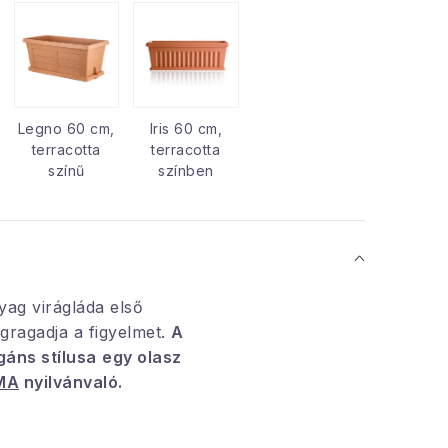
Legno 60 cm,
Iris 60 cm,
terracotta
terracotta
színű
színben
ag virágláda első
egragadja a figyelmet.
A
gáns stílusa
egy olasz
MA
nyilvánvaló.
 tartozik egy alsó vízgyűjtő