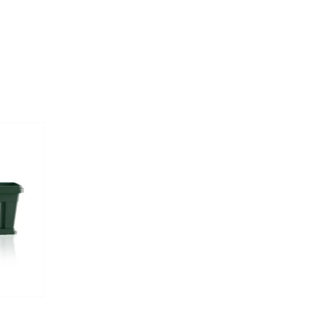
bbított 3 év garancia.
12 literes
akár -20ºC-ig)
kiterjesztett garancia
ok
A
termék magas minőségi
knek megfelelően,
Négyszögletes
s nem mérgező gyantákból
18,5 cm
16,5 cm
Igen