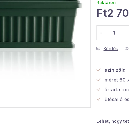
Raktáron
Ft2 7
Egységár:
Kérdés
szín zöld
méret
60 x
űrtartalom
ütésálló é
Lehet, hogy te