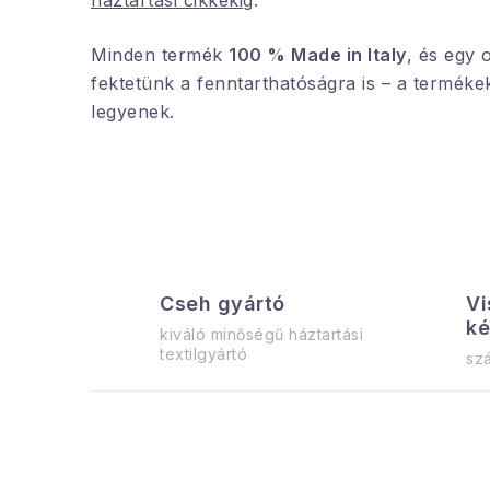
Minden termék
100 % Made in Italy
, és egy 
fektetünk a fenntarthatóságra is – a terméke
legyenek.
Cseh gyártó
Vi
ké
kiváló minőségű háztartási
textilgyártó
szá