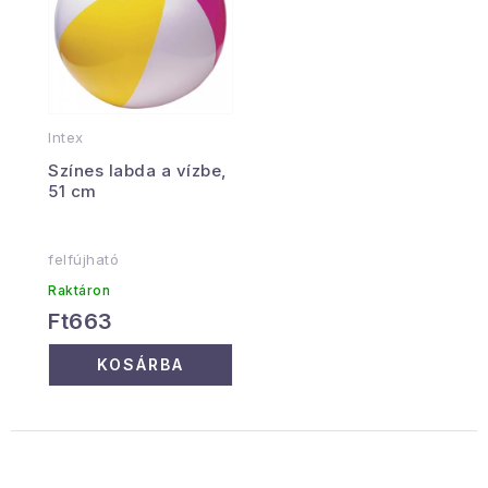
Intex
Színes labda a vízbe,
51 cm
felfújható
Raktáron
Ft663
KOSÁRBA