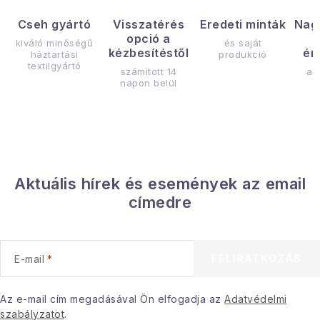
Cseh gyártó
Visszatérés
Eredeti minták
Nag
opció a
kiváló minőségű
és saját
kézbesítéstől
ér
háztartási
produkció
textilgyártó
számított 14
az
napon belül
Aktuális hírek és események az email
címedre
FELIRATKOZÁS
E-mail
Az e-mail cím megadásával Ön elfogadja az
Adatvédelmi
szabályzatot
.