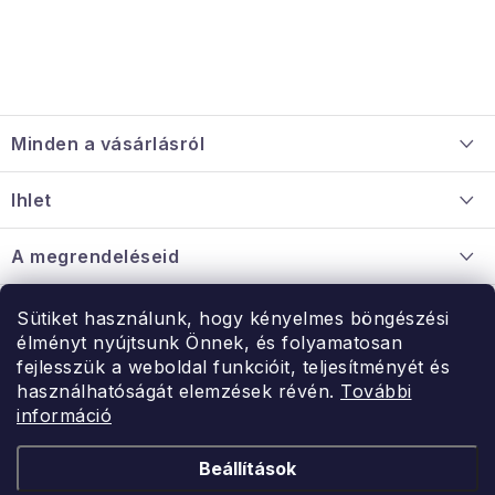
L
á
Minden a vásárlásról
b
l
Szállítás és fizetés
Ihlet
é
Információ a mellékletről
c
Rólunk
A megrendeléseid
Nagykereskedelmi együttműködés
Hogyan kell panaszkodni / visszaadni az árukat
Érintkezés
Sütiket használunk, hogy kényelmes böngészési
Érintkezés
élményt nyújtsunk Önnek, és folyamatosan
Hé-Pé: 9:00-15:00
fejlesszük a weboldal funkcióit, teljesítményét és
Rendelésem
használhatóságát elemzések révén.
További
uzlet@modernvasarlas.hu
információ
- egy szeretettel teli otthonért.
Itt vagyunk neked.
Beállítások
Kereskedelem feltételei
A személyes adatok védelmének feltételei