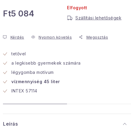
Elfogyott
Januári akció
Ft5 084
Szállítási lehetőségek
Egységár:
Veľkoobchodná spolupráca
A személyes adatok védelmének feltételei
Kérdés
Nyomon követés
Megosztás
Hogyan kell panaszkodni / visszaadni az áruka
Kereskedelem feltételes
Információ a mellékletről
tetővel
Érintkezés
Rólunk
a legkisebb gyermekek számára
légygomba motívum
vízmennyiség 45 liter
INTEX 57114
Leírás