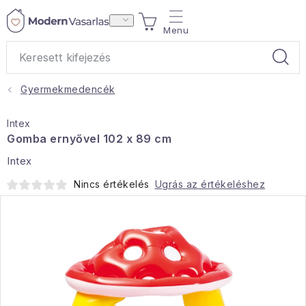
Ugrás
KOSÁR
a
fő
tartalomhoz
Gyermekmedencék
Ajándékok
Intex
Otthoni illatok
Gomba ernyővel 102 x 89 cm
Intex
Teák
Nincs értékelés
Ugrás az értékeléshez
Lakástextil
Háztartás
Hobbi és kert