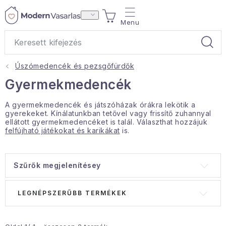
Ugrás
KOSÁR
a
fő
tartalomhoz
Úszómedencék és pezsgőfürdők
Ajándékok
Gyermekmedencék
Otthoni illatok
A gyermekmedencék és játszóházak órákra lekötik a
gyerekeket. Kínálatunkban tetővel vagy frissítő zuhannyal
ellátott gyermekmedencéket is talál. Választhat hozzájuk
Teák
felfújható játékokat és karikákat
is.
Lakástextil
Szűrők megjelenítésey
Háztartás
T
T
LEGNÉPSZERŰBB TERMÉKEK
e
e
Hobbi és kert
r
r