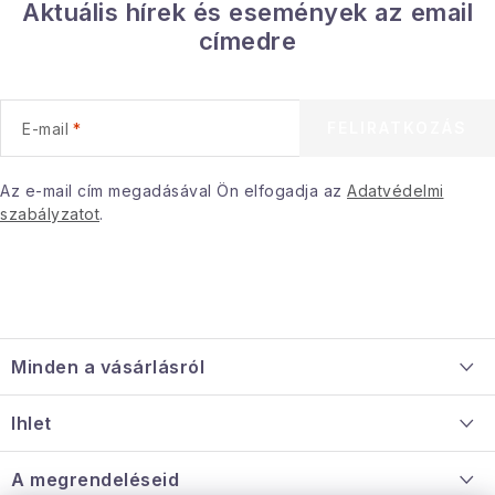
Aktuális hírek és események az email
s
címedre
e
l
e
FELIRATKOZÁS
E-mail
m
e
i
Az e-mail cím megadásával Ön elfogadja az
Adatvédelmi
szabályzatot
.
L
á
Minden a vásárlásról
b
l
Szállítás és fizetés
Ihlet
é
Információ a mellékletről
c
Rólunk
A megrendeléseid
Nagykereskedelmi együttműködés