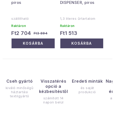
piros
DISPENSER, piros
szállítható
1,3 literes űrtartalom
Raktáron
Raktáron
Ft2 704
Ft1 513
Ft3 894
KOSÁRBA
KOSÁRBA
Cseh gyártó
Visszatérés
Eredeti minták
Nag
opció a
kiváló minőségű
és saját
kézbesítéstől
ér
háztartási
produkció
textilgyártó
számított 14
az
napon belül