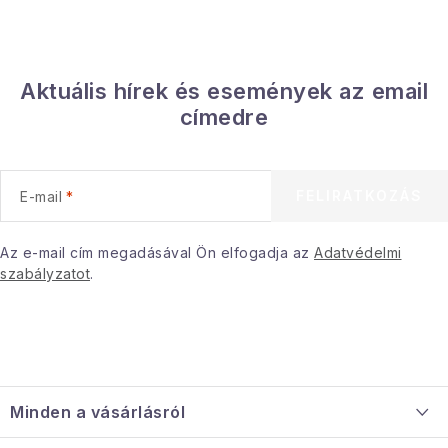
Aktuális hírek és események az email
címedre
FELIRATKOZÁS
E-mail
Az e-mail cím megadásával Ön elfogadja az
Adatvédelmi
szabályzatot
.
L
á
Minden a vásárlásról
b