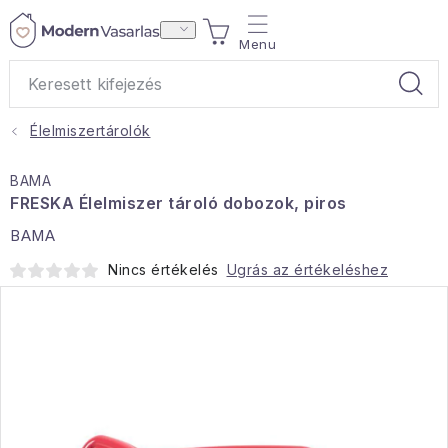
Ugrás
KOSÁR
a
fő
tartalomhoz
Élelmiszertárolók
Ajándékok
BAMA
Otthoni illatok
FRESKA Élelmiszer tároló dobozok, piros
BAMA
Teák
Nincs értékelés
Ugrás az értékeléshez
Lakástextil
Háztartás
Hobbi és kert