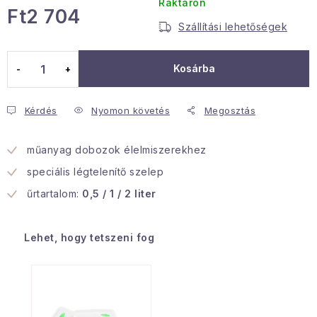
Raktáron
Ft2 704
Januári akció
Szállítási lehetőségek
Egységár:
Veľkoobchodná spolupráca
Kosárba
A személyes adatok védelmének feltételei
Hogyan kell panaszkodni / visszaadni az áruka
Kérdés
Nyomon követés
Megosztás
Kereskedelem feltételes
Információ a mellékletről
Érintkezés
Rólunk
műanyag dobozok élelmiszerekhez
speciális légtelenítő szelep
űrtartalom:
0,5 / 1 / 2 liter
Lehet, hogy tetszeni fog