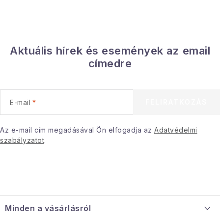
y
í
t
á
Aktuális hírek és események az email
s
címedre
e
l
e
FELIRATKOZÁS
E-mail
m
e
i
Az e-mail cím megadásával Ön elfogadja az
Adatvédelmi
szabályzatot
.
L
á
Minden a vásárlásról
b