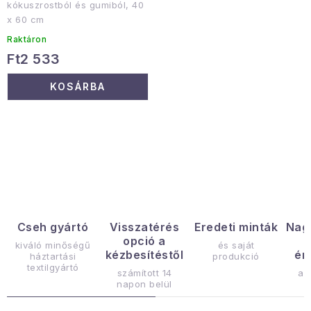
kókuszrostból és gumiból, 40
x 60 cm
Raktáron
Ft2 533
KOSÁRBA
L
i
s
t
a
Cseh gyártó
Visszatérés
Eredeti minták
Nag
opció a
i
kiváló minőségű
és saját
kézbesítéstől
ér
háztartási
produkció
r
textilgyártó
számított 14
az
á
napon belül
n