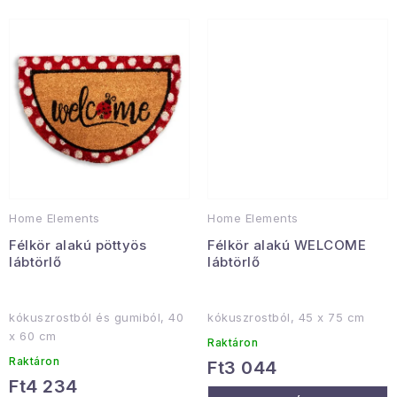
Januári akció
Veľkoobchodná spolupráca
A személyes adatok védelmének feltételei
Hogyan kell panaszkodni / visszaadni az áruka
Kereskedelem feltételes
Információ a mellékletről
Érintkezés
Rólunk
Home Elements
Home Elements
Félkör alakú pöttyös
Félkör alakú WELCOME
lábtörlő
lábtörlő
kókuszrostból és gumiból, 40
kókuszrostból, 45 x 75 cm
x 60 cm
Raktáron
Raktáron
Ft3 044
Ft4 234