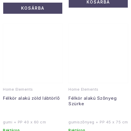
KOSÁRBA
KOSÁRBA
Home Elements
Home Elements
Félkör alakú zöld lábtörlő
Félkör alakú Szőnyeg
Szürke
gumi + PP 40 x 60 cm
gumiszőnyeg + PP 45 x 75 cm
Raktáron
Raktáron