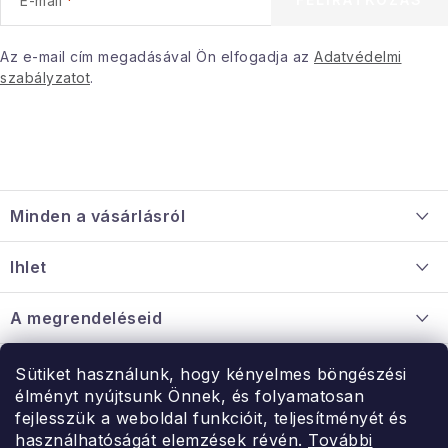
E-mail
Januári akció
Az e-mail cím megadásával Ön elfogadja az
Adatvédelmi
szabályzatot
.
Veľkoobchodná spolupráca
A személyes adatok védelmének feltételei
Hogyan kell panaszkodni / visszaadni az áruka
L
Kereskedelem feltételes
Információ a mellékletről
á
Érintkezés
Rólunk
Minden a vásárlásról
b
l
Szállítás és fizetés
Ihlet
é
Információ a mellékletről
c
Rólunk
A megrendeléseid
Nagykereskedelmi együttműködés
Hogyan kell panaszkodni / visszaadni az árukat
Érintkezés
Sütiket használunk, hogy kényelmes böngészési
Érintkezés
élményt nyújtsunk Önnek, és folyamatosan
Hé-Pé: 9:00-15:00
fejlesszük a weboldal funkcióit, teljesítményét és
Rendelésem
használhatóságát elemzések révén.
További
uzlet@modernvasarlas.hu