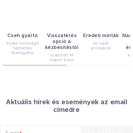
Gyűjtemény
Egészség és szépség
Sport és szabadban
Cseh gyártó
Visszatérés
Eredeti minták
Nag
opció a
kiváló minőségű
és saját
kézbesítéstől
ér
háztartási
produkció
Gyermekeknek
textilgyártó
számított 14
az
napon belül
Sziasztok, hív a nyár.
Pohodából importálva - rendezés
Szezonális kategóriák
Aktuális hírek és események az email
címedre
Fekete Péntek
Karácsonyi esemény
FELIRATKOZÁS