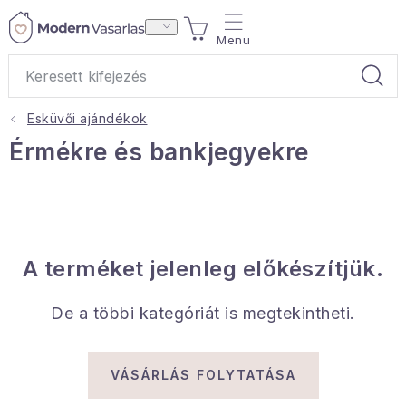
Ugrás
KOSÁR
a
fő
tartalomhoz
Esküvői ajándékok
Ajándékok
Érmékre és bankjegyekre
Otthoni illatok
Teák
A terméket jelenleg előkészítjük.
Lakástextil
De a többi kategóriát is megtekintheti.
Háztartás
Hobbi és kert
VÁSÁRLÁS FOLYTATÁSA