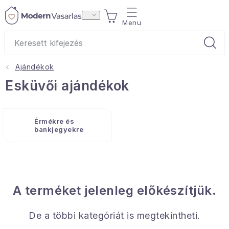
Ugrás
KOSÁR
a
fő
tartalomhoz
Ajándékok
Ajándékok
Esküvői ajándékok
Otthoni illatok
Érmékre és
Teák
bankjegyekre
Lakástextil
Háztartás
A terméket jelenleg előkészítjük.
Hobbi és kert
De a többi kategóriát is megtekintheti.