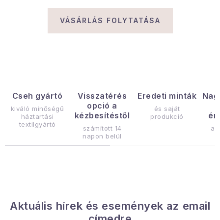
Gyűjtemény
VÁSÁRLÁS FOLYTATÁSA
Egészség és szépség
Sport és szabadban
Gyermekeknek
Cseh gyártó
Visszatérés
Eredeti minták
Nag
opció a
Sziasztok, hív a nyár.
kiváló minőségű
és saját
kézbesítéstől
ér
háztartási
produkció
textilgyártó
számított 14
az
Pohodából importálva - rendezés
napon belül
Szezonális kategóriák
Fekete Péntek
Aktuális hírek és események az email
Karácsonyi esemény
címedre