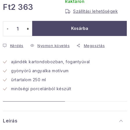
Raktáron
Ft2 363
Januári akció
Szállítási lehetőségek
Egységár:
Veľkoobchodná spolupráca
Kosárba
A személyes adatok védelmének feltételei
Hogyan kell panaszkodni / visszaadni az áruka
Kérdés
Nyomon követés
Megosztás
Kereskedelem feltételes
Információ a mellékletről
Érintkezés
Rólunk
ajándék kartondobozban, fogantyúval
gyönyörű angyalka motívum
űrtartalom 250 ml
minőségi porcelánból készült
Leírás