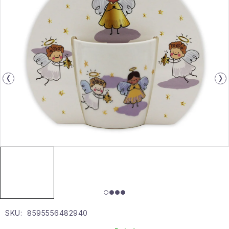
Gyűjtemény
Egészség és szépség
Sport és szabadban
Gyermekeknek
Sziasztok, hív a nyár.
Pohodából importálva - rendezés
Szezonális kategóriák
Fekete Péntek
SKU:
8595556482940
Karácsonyi esemény