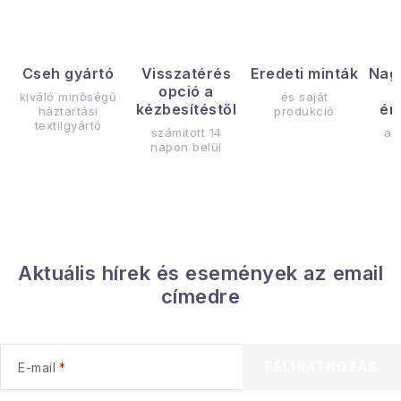
Cseh gyártó
Visszatérés
Eredeti minták
Nag
opció a
kiváló minőségű
és saját
kézbesítéstől
ér
háztartási
produkció
textilgyártó
számított 14
az
napon belül
Aktuális hírek és események az email
címedre
FELIRATKOZÁS
E-mail