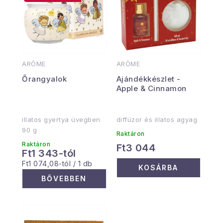
ARÔME
ARÔME
Őrangyalok
Ajándékkészlet -
Apple & Cinnamon
illatos gyertya üvegben
diffúzor és illatos agyag
90 g
Raktáron
Raktáron
Ft3 044
Ft1 343-tól
Egységár:
Ft1 074,08-tól / 1 db
KOSÁRBA
BŐVEBBEN