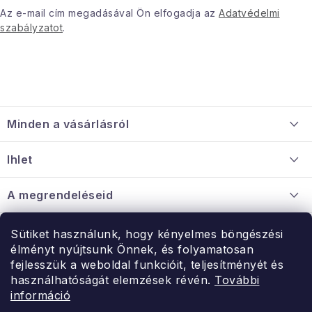
Az e-mail cím megadásával Ön elfogadja az
Adatvédelmi
szabályzatot
.
L
á
Minden a vásárlásról
b
l
Szállítás és fizetés
Ihlet
é
Információ a mellékletről
c
Rólunk
A megrendeléseid
Nagykereskedelmi együttműködés
Hogyan kell panaszkodni / visszaadni az árukat
Érintkezés
Sütiket használunk, hogy kényelmes böngészési
Érintkezés
élményt nyújtsunk Önnek, és folyamatosan
Hé-Pé: 9:00-15:00
fejlesszük a weboldal funkcióit, teljesítményét és
Rendelésem
használhatóságát elemzések révén.
További
uzlet@modernvasarlas.hu
információ
- egy szeretettel teli otthonért.
Itt vagyunk neked.