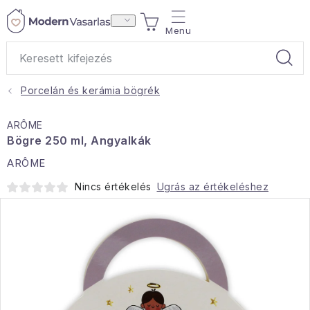
Ugrás
KOSÁR
a
fő
tartalomhoz
Porcelán és kerámia bögrék
Ajándékok
ARÔME
Otthoni illatok
Bögre 250 ml, Angyalkák
ARÔME
Teák
Nincs értékelés
Ugrás az értékeléshez
Lakástextil
Háztartás
Hobbi és kert