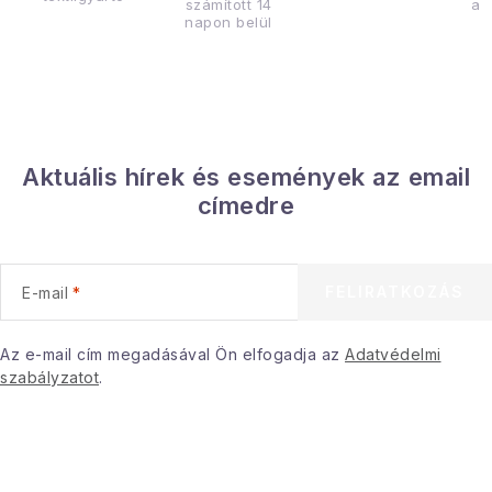
számított 14
az
napon belül
Aktuális hírek és események az email
címedre
FELIRATKOZÁS
E-mail
Az e-mail cím megadásával Ön elfogadja az
Adatvédelmi
szabályzatot
.
L