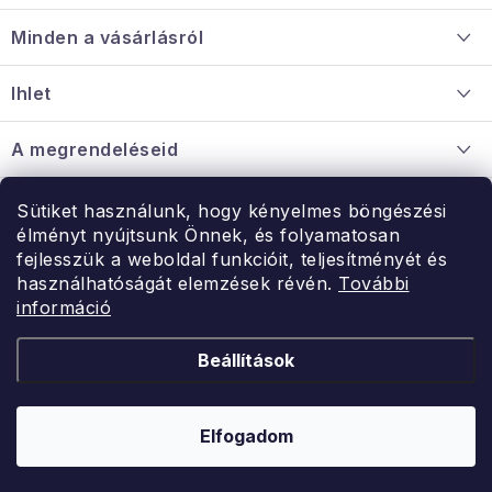
á
Minden a vásárlásról
b
l
Szállítás és fizetés
Ihlet
é
Információ a mellékletről
c
Rólunk
A megrendeléseid
Nagykereskedelmi együttműködés
Hogyan kell panaszkodni / visszaadni az árukat
Érintkezés
Sütiket használunk, hogy kényelmes böngészési
Érintkezés
élményt nyújtsunk Önnek, és folyamatosan
Hé-Pé: 9:00-15:00
fejlesszük a weboldal funkcióit, teljesítményét és
Rendelésem
használhatóságát elemzések révén.
További
uzlet@modernvasarlas.hu
információ
- egy szeretettel teli otthonért.
Itt vagyunk neked.
Beállítások
Kereskedelem feltételei
A személyes adatok védelmének feltételei
Elfogadom
Copyright 2026
ModernVasarlas.hu
. Minden jog fenntartva.
Shoptet készítette