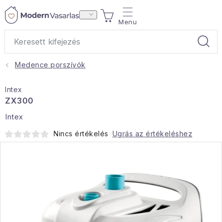
Ugrás
KOSÁR
a
fő
tartalomhoz
Medence porszívók
Ajándékok
Intex
Otthoni illatok
ZX300
Intex
Teák
Nincs értékelés
Ugrás az értékeléshez
Lakástextil
Háztartás
Hobbi és kert