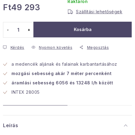
Raktáron
Ft49 293
Januári akció
Szállítási lehetőségek
Egységár:
Veľkoobchodná spolupráca
Kosárba
A személyes adatok védelmének feltételei
Hogyan kell panaszkodni / visszaadni az áruka
Kérdés
Nyomon követés
Megosztás
Kereskedelem feltételes
Információ a mellékletről
Érintkezés
Rólunk
a medencék aljának és falainak karbantartásához
mozgási sebesség akár 7 méter percenként
áramlási
sebesség
6056 és
13248 l/h között
INTEX 28005
Leírás