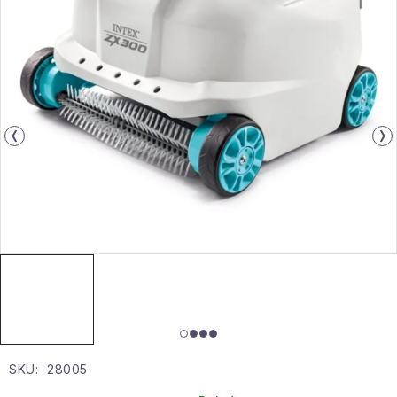
Gyűjtemény
Egészség és szépség
Sport és szabadban
Gyermekeknek
Sziasztok, hív a nyár.
Pohodából importálva - rendezés
Szezonális kategóriák
Fekete Péntek
SKU:
28005
Karácsonyi esemény