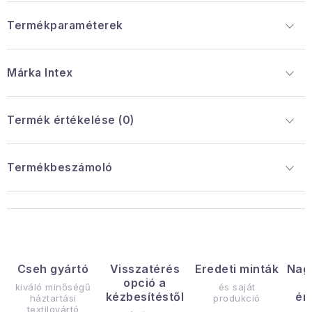
Termékparaméterek
Márka
 Intex
Termék értékelése (0)
Termékbeszámoló
Cseh gyártó
Visszatérés
Eredeti minták
Nag
opció a
kiváló minőségű
és saját
kézbesítéstől
ér
háztartási
produkció
textilgyártó