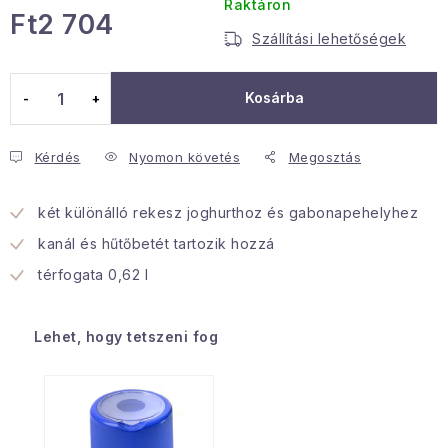
Raktáron
Ft2 704
Januári akció
Szállítási lehetőségek
Egységár:
Veľkoobchodná spolupráca
Kosárba
A személyes adatok védelmének feltételei
Hogyan kell panaszkodni / visszaadni az áruka
Kérdés
Nyomon követés
Megosztás
Kereskedelem feltételes
Információ a mellékletről
Érintkezés
Rólunk
két különálló rekesz joghurthoz és gabonapehelyhez
kanál és hűtőbetét tartozik hozzá
térfogata 0,62 l
Lehet, hogy tetszeni fog