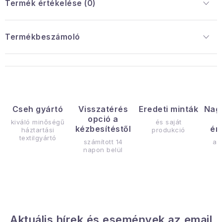
Termék értékelése (0)
Termékbeszámoló
Cseh gyártó
Visszatérés
Eredeti minták
Nag
opció a
kiváló minőségű
és saját
kézbesítéstől
ér
háztartási
produkció
textilgyártó
számított 14
az
napon belül
Aktuális hírek és események az email