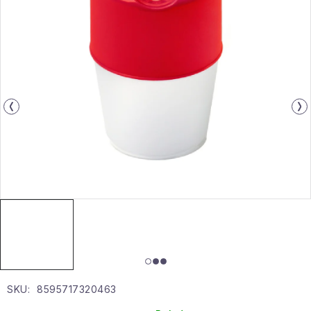
Gyűjtemény
Egészség és szépség
Sport és szabadban
Gyermekeknek
Sziasztok, hív a nyár.
Pohodából importálva - rendezés
Szezonális kategóriák
Fekete Péntek
SKU:
8595717320463
Karácsonyi esemény