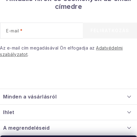
címedre
FELIRATKOZÁS
E-mail
Az e-mail cím megadásával Ön elfogadja az
Adatvédelmi
szabályzatot
.
L
á
Minden a vásárlásról
b
l
Szállítás és fizetés
Ihlet
é
Információ a mellékletről
c
Rólunk
A megrendeléseid
Nagykereskedelmi együttműködés