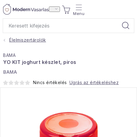
Ugrás
KOSÁR
a
fő
tartalomhoz
Élelmiszertárolók
Ajándékok
BAMA
Otthoni illatok
YO KIT joghurt készlet, piros
BAMA
Teák
Nincs értékelés
Ugrás az értékeléshez
Lakástextil
Háztartás
Hobbi és kert