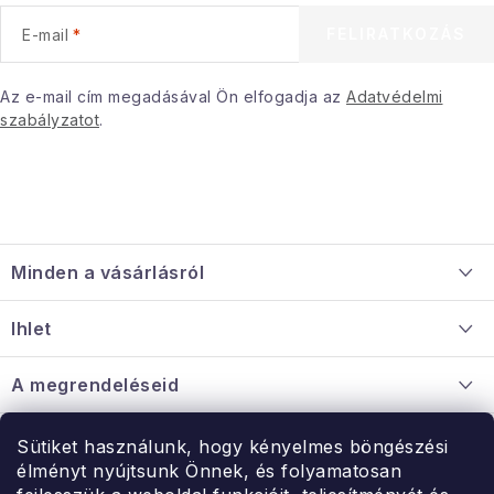
e
FELIRATKOZÁS
E-mail
m
e
i
Az e-mail cím megadásával Ön elfogadja az
Adatvédelmi
szabályzatot
.
L
á
Minden a vásárlásról
b
l
Szállítás és fizetés
Ihlet
é
Információ a mellékletről
c
Rólunk
A megrendeléseid
Nagykereskedelmi együttműködés
Hogyan kell panaszkodni / visszaadni az árukat
Érintkezés
Sütiket használunk, hogy kényelmes böngészési
Érintkezés
élményt nyújtsunk Önnek, és folyamatosan
Hé-Pé: 9:00-15:00