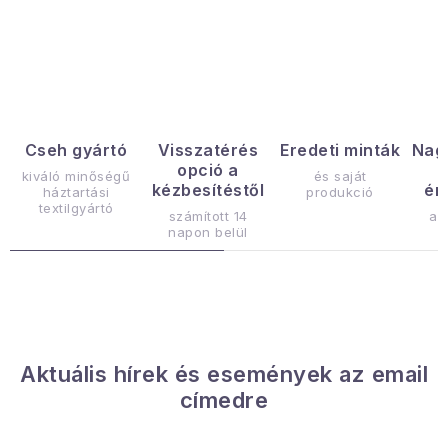
Januári akció
L
i
Veľkoobchodná spolupráca
s
A személyes adatok védelmének feltételei
t
a
Hogyan kell panaszkodni / visszaadni az áruka
Cseh gyártó
Visszatérés
Eredeti minták
Nag
opció a
i
kiváló minőségű
és saját
Kereskedelem feltételes
Információ a mellékletről
kézbesítéstől
ér
háztartási
produkció
r
textilgyártó
Érintkezés
Rólunk
számított 14
az
á
napon belül
n
y
í
t
á
Aktuális hírek és események az email
s
címedre
e
l